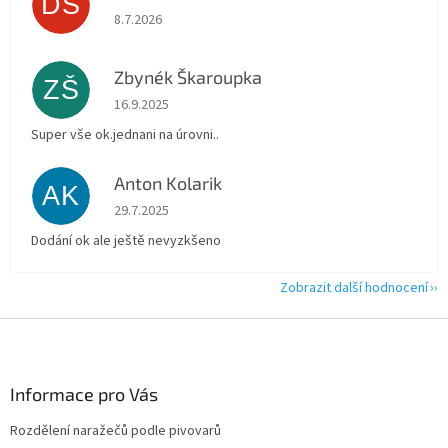
DŠ
Hodnocení obchodu je 5 z 5 hvězdiček.
8.7.2026
Zbynék Škaroupka
ZŠ
Hodnocení obchodu je 5 z 5 hvězdiček.
16.9.2025
Super vše ok.jednani na úrovni..
Anton Kolarik
AK
Hodnocení obchodu je 5 z 5 hvězdiček.
29.7.2025
Dodání ok ale ještě nevyzkšeno
Zobrazit další hodnocení
Z
á
p
a
Informace pro Vás
t
Rozdělení naražečů podle pivovarů
í