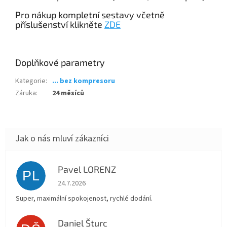
Pro nákup kompletní sestavy včetně
příslušenství klikněte
ZDE
Doplňkové parametry
Kategorie
:
... bez kompresoru
Záruka
:
24 měsíců
Pavel LORENZ
PL
Hodnocení obchodu je 5 z 5 hvězdiček.
24.7.2026
Super, maximální spokojenost, rychlé dodání.
Daniel Šturc