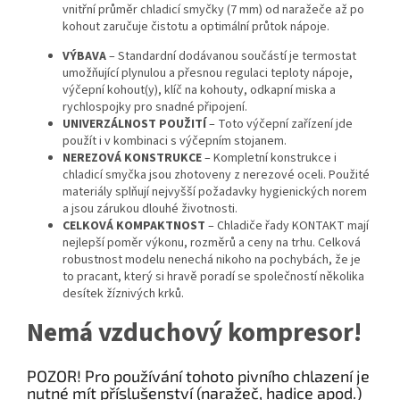
vnitřní průměr chladicí smyčky (7 mm) od naražeče až po
kohout zaručuje čistotu a optimální průtok nápoje.
VÝBAVA
– Standardní dodávanou součástí je termostat
umožňující plynulou a přesnou regulaci teploty nápoje,
výčepní kohout(y), klíč na kohouty, odkapní miska a
rychlospojky pro snadné připojení.
UNIVERZÁLNOST POUŽITÍ
– Toto výčepní zařízení jde
použít i v kombinaci s výčepním stojanem.
NEREZOVÁ KONSTRUKCE
– Kompletní konstrukce i
chladicí smyčka jsou zhotoveny z nerezové oceli. Použité
materiály splňují nejvyšší požadavky hygienických norem
a jsou zárukou dlouhé životnosti.
CELKOVÁ KOMPAKTNOST
– Chladiče řady KONTAKT mají
nejlepší poměr výkonu, rozměrů a ceny na trhu. Celková
robustnost modelu nenechá nikoho na pochybách, že je
to pracant, který si hravě poradí se společností několika
desítek žíznivých krků.
Nemá vzduchový kompresor!
POZOR! Pro používání tohoto pivního chlazení je
nutné mít příslušenství (naražeč, hadice apod.)