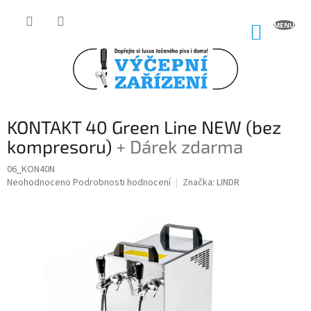
Přejít
na
NÁKUP
obsah
KOŠÍK
KONTAKT 40 Green Line NEW (bez
kompresoru)
+ Dárek zdarma
06_KON40N
Průměrné
Neohodnoceno
Podrobnosti hodnocení
Značka:
LINDR
hodnocení
produktu
je
0,0
z
5
hvězdiček.