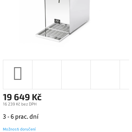
19 649 Kč
16 239 Kč bez DPH
Měrná
3 - 6 prac. dní
cena:
Možnosti doručení