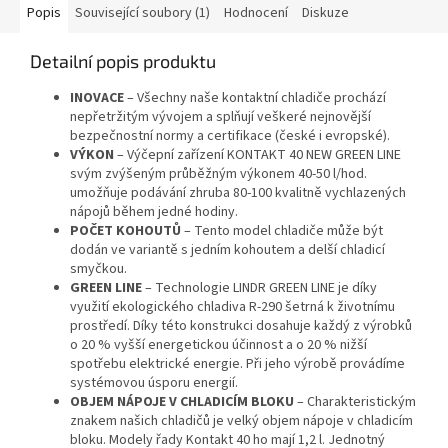
Popis
Související soubory (1)
Hodnocení
Diskuze
Detailní popis produktu
INOVACE
– Všechny naše kontaktní chladiče prochází
nepřetržitým vývojem a splňují veškeré nejnovější
bezpečnostní normy a certifikace (české i evropské).
VÝKON
– Výčepní zařízení KONTAKT 40 NEW GREEN LINE
svým zvýšeným průběžným výkonem 40-50 l/hod.
umožňuje podávání zhruba 80-100 kvalitně vychlazených
nápojů během jedné hodiny.
POČET KOHOUTŮ
– Tento model chladiče může být
dodán ve variantě s jedním kohoutem a delší chladicí
smyčkou.
GREEN LINE
– Technologie LINDR GREEN LINE je díky
využití ekologického chladiva R-290 šetrná k životnímu
prostředí. Díky této konstrukci dosahuje každý z výrobků
o 20 % vyšší energetickou účinnost a o 20 % nižší
spotřebu elektrické energie. Při jeho výrobě provádíme
systémovou úsporu energií.
OBJEM NÁPOJE V CHLADICÍM BLOKU
– Charakteristickým
znakem našich chladičů je velký objem nápoje v chladicím
bloku. Modely řady Kontakt 40 ho mají 1,2 l. Jednotný