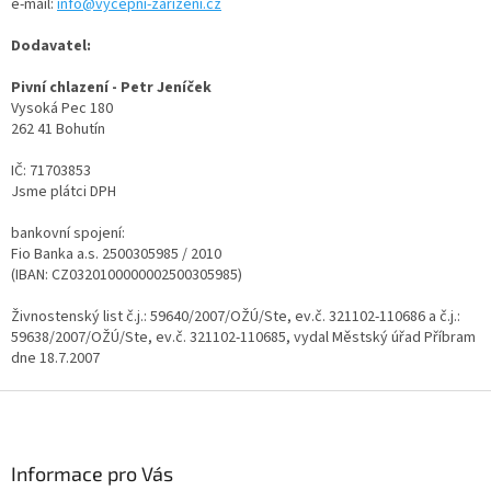
e-mail:
info@vycepni-zarizeni.cz
Dodavatel:
Pivní chlazení - Petr Jeníček
Vysoká Pec 180
262 41 Bohutín
IČ: 71703853
Jsme plátci DPH
bankovní spojení:
Fio Banka a.s. 2500305985 / 2010
(IBAN: CZ0320100000002500305985)
Živnostenský list č.j.: 59640/2007/OŽÚ/Ste, ev.č. 321102-110686 a č.j.:
59638/2007/OŽÚ/Ste, ev.č. 321102-110685, vydal Městský úřad Příbram
dne 18.7.2007
Z
á
p
a
Informace pro Vás