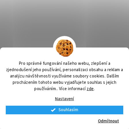
Výčepní zařízení, chlazení na pivo, chlazení piva
OSMO CZ
Pro správné fungování našeho webu, zlepšení a
Barvy Příbram
Obchodní podmínky
GDPR
zjednodušení jeho používání, personalizaci obsahu a reklam a
analýzu návštěvnosti využíváme soubory cookies. Dalším
procházením tohoto webu vyjadřujete souhlas s jejich
používáním.. Více informací
zde
.
Vytvořil Shoptet
Nastavení
Souhlasím
Copyright 2026
Výčepní zařízení
. Všechna práva vyhrazena.
Upravit
nastavení cookies
Odmítnout