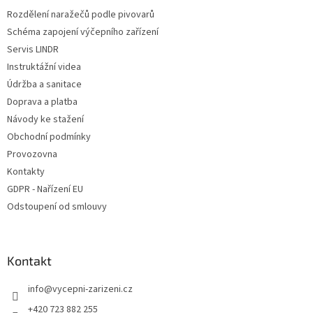
t
Rozdělení naražečů podle pivovarů
í
Schéma zapojení výčepního zařízení
Servis LINDR
Instruktážní videa
Údržba a sanitace
Doprava a platba
Návody ke stažení
Obchodní podmínky
Provozovna
Kontakty
GDPR - Nařízení EU
Odstoupení od smlouvy
Kontakt
info
@
vycepni-zarizeni.cz
+420 723 882 255