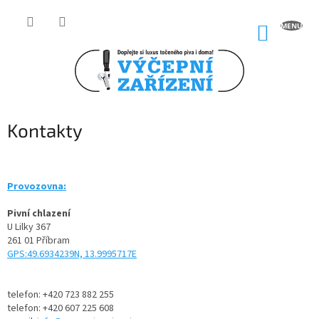
Přejít
na
NÁKUP
obsah
KOŠÍK
Kontakty
Provozovna:
Pivní chlazení
U Lilky 367
261 01 Příbram
GPS:
49.6934239N, 13.9995717E
telefon: +420 723 882 255
telefon: +420 607 225 608