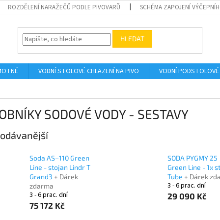
ROZDĚLENÍ NARAŽEČŮ PODLE PIVOVARŮ
SCHÉMA ZAPOJENÍ VÝČEPNÍH
HLEDAT
AMOTNÉ
VODNÍ STOLOVÉ CHLAZENÍ NA PIVO
VODNÍ PODSTOLOVÉ 
OBNÍKY SODOVÉ VODY - SESTAVY
odávanější
Soda AS–110 Green
SODA PYGMY 25
Line - stojan Lindr T
Green Line - 1x s
Grand3
+ Dárek
Tube
+ Dárek zd
3 - 6 prac. dní
zdarma
3 - 6 prac. dní
29 090 Kč
75 172 Kč