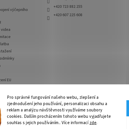
+420 723 882 255
ojení výčepního
+420 607 225 608
R
í videa
nitace
latba
stažení
podmínky
a
zení EU
 od smlouvy
Pro správné fungování našeho webu, zlepšení a
zjednodušení jeho používání, personalizaci obsahu a
ní, chlazení na pivo, chlazení piva
OSMO CZ
Barvy Příbram
Obchodní po
reklam a analýzu návštěvnosti využíváme soubory
cookies. Dalším procházením tohoto webu vyjadřujete
souhlas s jejich používáním.. Více informací
zde
.