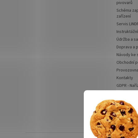
pivovarů
Schéma zap
zařízení
Servis LIND
Instruktážn
Údržba a sa
Doprava a p
Návody ke 
Obchodní 
Provozovn
Kontakty
GDPR - Naří
Odstoupení
Výčepní zaříze