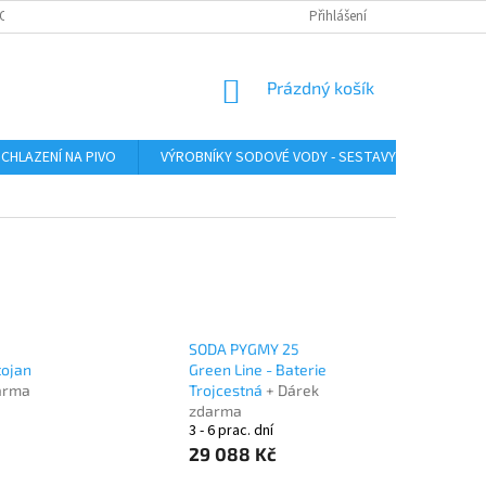
O ZAŘÍZENÍ
SERVIS LINDR
INSTRUKTÁŽNÍ VIDEA
Přihlášení
ÚDRŽBA A SA
NÁKUPNÍ
Prázdný košík
KOŠÍK
CHLAZENÍ NA PIVO
VÝROBNÍKY SODOVÉ VODY - SESTAVY
VÝROB
SODA PYGMY 25
tojan
Green Line - Baterie
arma
Trojcestná
+ Dárek
zdarma
3 - 6 prac. dní
29 088 Kč