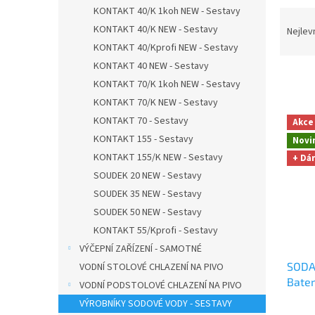
n
KONTAKT 40/K 1koh NEW - Sestavy
Ř
e
a
KONTAKT 40/K NEW - Sestavy
Nejlev
l
z
KONTAKT 40/Kprofi NEW - Sestavy
e
KONTAKT 40 NEW - Sestavy
n
KONTAKT 70/K 1koh NEW - Sestavy
í
KONTAKT 70/K NEW - Sestavy
p
V
KONTAKT 70 - Sestavy
r
Akce
ý
o
KONTAKT 155 - Sestavy
Novi
p
d
KONTAKT 155/K NEW - Sestavy
+ Dá
i
u
s
SOUDEK 20 NEW - Sestavy
k
p
SOUDEK 35 NEW - Sestavy
t
r
SOUDEK 50 NEW - Sestavy
ů
o
KONTAKT 55/Kprofi - Sestavy
d
VÝČEPNÍ ZAŘÍZENÍ - SAMOTNÉ
u
SODA
VODNÍ STOLOVÉ CHLAZENÍ NA PIVO
k
Bater
t
VODNÍ PODSTOLOVÉ CHLAZENÍ NA PIVO
ů
VÝROBNÍKY SODOVÉ VODY - SESTAVY