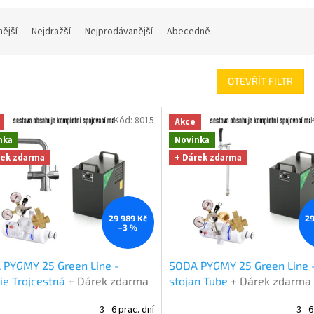
nější
Nejdražší
Nejprodávanější
Abecedně
OTEVŘÍT FILTR
Kód:
8015
Akce
nka
Novinka
rek zdarma
+ Dárek zdarma
29 989 Kč
29
–3 %
 PYGMY 25 Green Line -
SODA PYGMY 25 Green Line -
ie Trojcestná
+ Dárek zdarma
stojan Tube
+ Dárek zdarma
3 - 6 prac. dní
3 - 