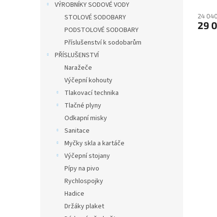
VÝROBNÍKY SODOVÉ VODY
24 040
STOLOVÉ SODOBARY
29 
PODSTOLOVÉ SODOBARY
Příslušenství k sodobarům
PŘÍSLUŠENSTVÍ
Naražeče
Výčepní kohouty
Tlakovací technika
Tlačné plyny
Odkapní misky
Sanitace
Myčky skla a kartáče
Výčepní stojany
Pípy na pivo
Rychlospojky
Hadice
Držáky plaket