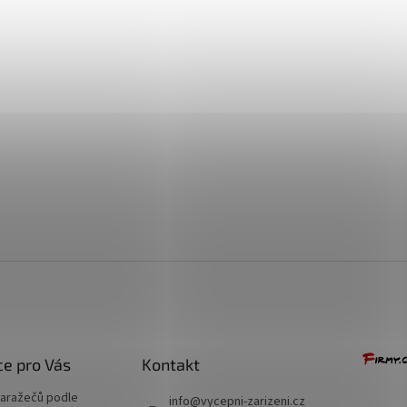
+ Dárek zdarma
+ Dárek zdarma
+ Dárek zdarma
e pro Vás
Kontakt
naražečů podle
info
@
vycepni-zarizeni.cz