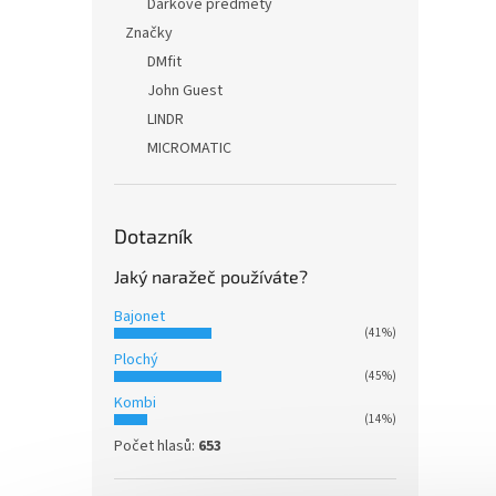
Dárkové předměty
Značky
DMfit
John Guest
LINDR
MICROMATIC
Dotazník
Jaký naražeč používáte?
Bajonet
(41%)
Plochý
(45%)
Kombi
(14%)
Počet hlasů:
653