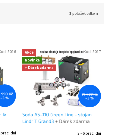
3
položek celkem
Kód:
8016
Kód:
8017
Akce
Novinka
+ Dárek zdarma
 990 Kč
77 497 Kč
–3 %
–3 %
 1x
Soda AS–110 Green Line - stojan
Lindr T Grand3
+ Dárek zdarma
6 prac. dní
3 - 6 prac. dní