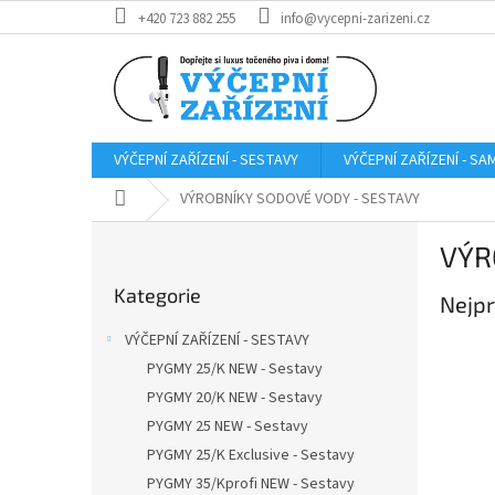
Přejít
+420 723 882 255
info@vycepni-zarizeni.cz
na
obsah
VÝČEPNÍ ZAŘÍZENÍ - SESTAVY
VÝČEPNÍ ZAŘÍZENÍ - S
Domů
VÝROBNÍKY SODOVÉ VODY - SESTAVY
P
VÝR
o
Přeskočit
s
Kategorie
kategorie
Nejpr
t
r
VÝČEPNÍ ZAŘÍZENÍ - SESTAVY
a
PYGMY 25/K NEW - Sestavy
n
PYGMY 20/K NEW - Sestavy
n
í
PYGMY 25 NEW - Sestavy
p
PYGMY 25/K Exclusive - Sestavy
a
PYGMY 35/Kprofi NEW - Sestavy