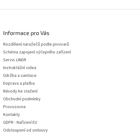
v
l
Z
á
á
d
p
a
a
Informace pro Vás
c
t
í
Rozdělení naražečů podle pivovarů
í
p
Schéma zapojení výčepního zařízení
r
v
Servis LINDR
k
Instruktážní videa
y
Údržba a sanitace
v
ý
Doprava a platba
p
Návody ke stažení
i
Obchodní podmínky
s
u
Provozovna
Kontakty
GDPR - Nařízení EU
Odstoupení od smlouvy