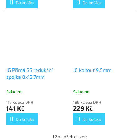
Do košíku
Do košíku
JG Přímá SS redukční
JG kohout 9,5mm
spojka 8x12,7mm
Skladem
Skladem
117 Kč bez DPH
189 Kč bez DPH
141 Kč
229 Kč
Do košíku
Do košíku
12
položek celkem
O