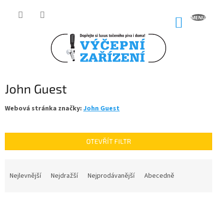
Přejít
na
NÁKUP
obsah
KOŠÍK
John Guest
Webová stránka značky:
John Guest
OTEVŘÍT FILTR
Ř
a
Nejlevnější
Nejdražší
Nejprodávanější
Abecedně
z
e
V
n
ý