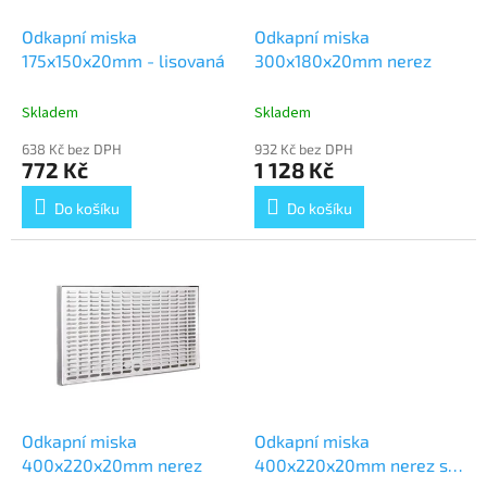
ů
o
d
Odkapní miska
Odkapní miska
u
175x150x20mm - lisovaná
300x180x20mm nerez
k
t
Skladem
Skladem
ů
638 Kč bez DPH
932 Kč bez DPH
772 Kč
1 128 Kč
Do košíku
Do košíku
Odkapní miska
Odkapní miska
400x220x20mm nerez
400x220x20mm nerez s