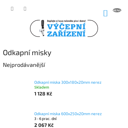
Přejít
na
NÁKUP
obsah
KOŠÍK
Odkapní misky
Nejprodávanější
Odkapní miska 300x180x20mm nerez
Skladem
1 128 Kč
Odkapní miska 600x250x20mm nerez
3 - 6 prac. dní
2 067 Kč