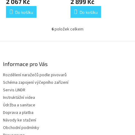
2 067 Kč
2 899 Kč
Do košíku
Do košíku
6
položek celkem
O
v
l
Z
á
á
d
p
a
a
Informace pro Vás
c
t
í
Rozdělení naražečů podle pivovarů
í
p
Schéma zapojení výčepního zařízení
r
v
Servis LINDR
k
Instruktážní videa
y
Údržba a sanitace
v
ý
Doprava a platba
p
Návody ke stažení
i
Obchodní podmínky
s
u