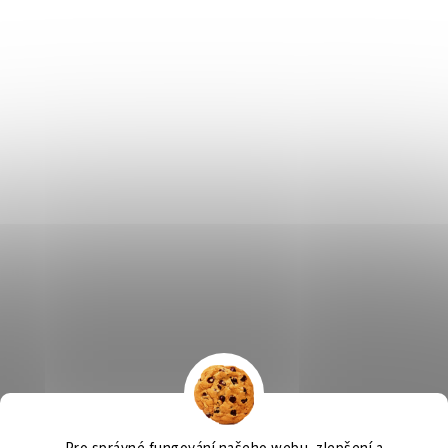
Výčepní zařízení, chlazení na pivo, chlazení piva
OSMO CZ