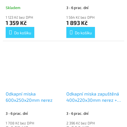
výřezem pro stojan
Skladem
3 - 6 prac. dní
1 123 Kč bez DPH
1 564 Kč bez DPH
1 359 Kč
1 893 Kč
Do košíku
Do košíku
Odkapní miska
Odkapní miska zapuštěná
600x250x20mm nerez
400x220x30mm nerez +
ostřik
3 - 6 prac. dní
3 - 6 prac. dní
1 708 Kč bez DPH
2 396 Kč bez DPH