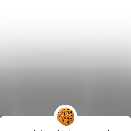
Výčepní zařízení, chlazení na pivo, chlazení piva
OSMO CZ