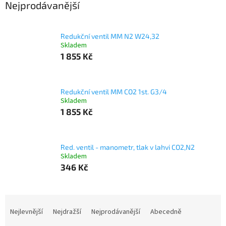
Nejprodávanější
Redukční ventil MM N2 W24,32
Skladem
1 855 Kč
Redukční ventil MM CO2 1st. G3/4
Skladem
1 855 Kč
Red. ventil - manometr, tlak v lahvi CO2,N2
Skladem
346 Kč
Ř
a
Nejlevnější
Nejdražší
Nejprodávanější
Abecedně
z