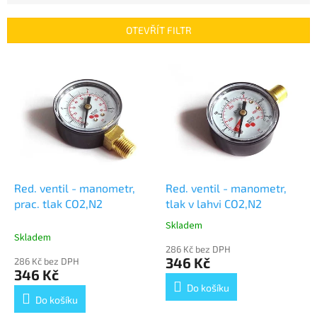
e
n
OTEVŘÍT FILTR
í
p
V
r
ý
o
p
d
i
u
s
k
p
t
r
ů
o
d
Red. ventil - manometr,
Red. ventil - manometr,
u
prac. tlak CO2,N2
tlak v lahvi CO2,N2
k
Skladem
Průměrné
t
Skladem
hodnocení
ů
286 Kč bez DPH
produktu
346 Kč
286 Kč bez DPH
je
346 Kč
5,0
Do košíku
z
Do košíku
5