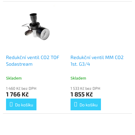
hvězdiček.
Redukční ventil CO2 TOF
Redukční ventil MM CO2
Sodastream
1st. G3/4
Skladem
Skladem
1 460 Kč bez DPH
1 533 Kč bez DPH
1 766 Kč
1 855 Kč
Do košíku
Do košíku