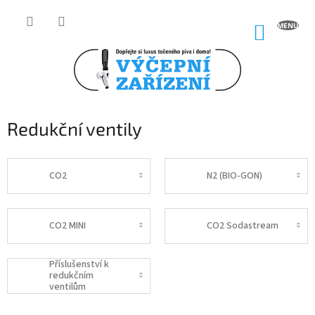
Přejít
na
NÁKUP
obsah
KOŠÍK
Redukční ventily
CO2
N2 (BIO-GON)
CO2 MINI
CO2 Sodastream
Příslušenství k
redukčním
ventilům