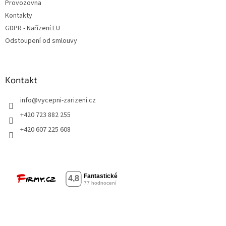
u
Provozovna
Kontakty
GDPR - Nařízení EU
Odstoupení od smlouvy
Kontakt
info
@
vycepni-zarizeni.cz
+420 723 882 255
+420 607 225 608