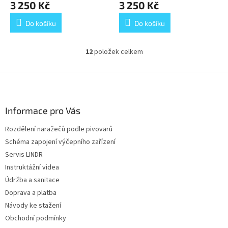
3 250 Kč
3 250 Kč
Do košíku
Do košíku
12
položek celkem
O
v
l
Z
á
á
d
p
a
a
Informace pro Vás
c
t
í
Rozdělení naražečů podle pivovarů
í
p
Schéma zapojení výčepního zařízení
r
v
Servis LINDR
k
Instruktážní videa
y
Údržba a sanitace
v
ý
Doprava a platba
p
Návody ke stažení
i
Obchodní podmínky
s