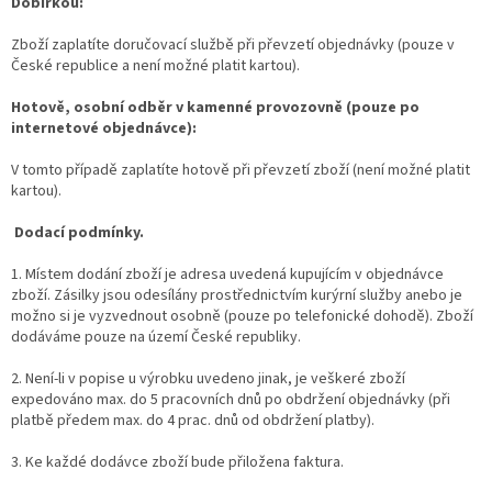
Dobírkou:
Zboží zaplatíte doručovací službě při převzetí objednávky (pouze v
České republice a není možné platit kartou).
Hotově, osobní odběr v kamenné provozovně
(pouze po
internetové objednávce):
V tomto případě zaplatíte hotově při převzetí zboží (není možné platit
kartou).
Dodací podmínky.
1. Místem dodání zboží je adresa uvedená kupujícím v objednávce
zboží. Zásilky jsou odesílány prostřednictvím kurýrní služby anebo je
možno si je vyzvednout osobně (pouze po telefonické dohodě). Zboží
dodáváme pouze na území České republiky.
2. Není-li v popise u výrobku uvedeno jinak, je veškeré zboží
expedováno max. do 5 pracovních dnů po obdržení objednávky (při
platbě předem max. do 4 prac. dnů od obdržení platby).
3. Ke každé dodávce zboží bude přiložena faktura.