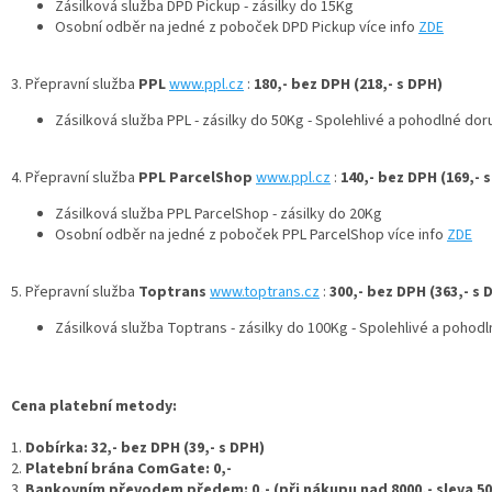
Zásilková služba DPD Pickup - zásilky do 15Kg
Osobní odběr na jedné z poboček DPD Pickup více info
ZDE
3. Přepravní služba
PPL
www.ppl.cz
:
180,- bez DPH (218,- s DPH)
Zásilková služba PPL - zásilky do 50Kg - Spolehlivé a pohodlné do
4. Přepravní služba
PPL ParcelShop
www.ppl.cz
:
140,- bez DPH (169,- 
Zásilková služba PPL ParcelShop - zásilky do 20Kg
Osobní odběr na jedné z poboček PPL ParcelShop více info
ZDE
5. Přepravní služba
Toptrans
www.toptrans.cz
:
300,- bez DPH (363,- s 
Zásilková služba Toptrans - zásilky do 100Kg - Spolehlivé a poho
Cena platební metody:
1.
Dobírka: 32,- bez DPH (39,- s DPH)
2.
Platební brána ComGate: 0,-
3.
Bankovním převodem předem: 0,- (při nákupu nad 8000,- sleva 50