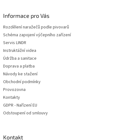
á
p
a
Informace pro Vás
t
Rozdělení naražečů podle pivovarů
í
Schéma zapojení výčepního zařízení
Servis LINDR
Instruktážní videa
Údržba a sanitace
Doprava a platba
Návody ke stažení
Obchodní podmínky
Provozovna
Kontakty
GDPR - Nařízení EU
Odstoupení od smlouvy
Kontakt