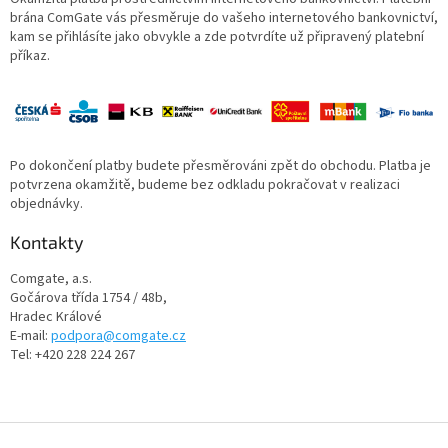
brána ComGate vás přesměruje do vašeho internetového bankovnictví,
kam se přihlásíte jako obvykle a zde potvrdíte už připravený platební
příkaz.
Po dokončení platby budete přesměrováni zpět do obchodu. Platba je
potvrzena okamžitě, budeme bez odkladu pokračovat v realizaci
objednávky.
Kontakty
Comgate, a.s.
Gočárova třída 1754 / 48b,
Hradec Králové
E-mail:
podpora@comgate.cz
Tel: +420 228 224 267
Z