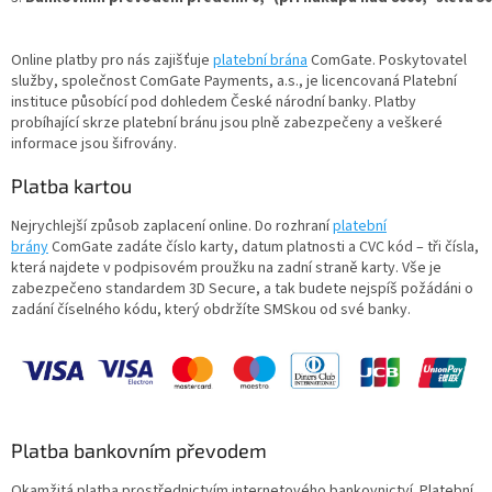
Online platby pro nás zajišťuje
platební brána
ComGate. Poskytovatel
služby, společnost ComGate Payments, a.s., je licencovaná Platební
instituce působící pod dohledem České národní banky. Platby
probíhající skrze platební bránu jsou plně zabezpečeny a veškeré
informace jsou šifrovány.
Platba kartou
Nejrychlejší způsob zaplacení online. Do rozhraní
platební
brány
ComGate zadáte číslo karty, datum platnosti a CVC kód – tři čísla,
která najdete v podpisovém proužku na zadní straně karty. Vše je
zabezpečeno standardem 3D Secure, a tak budete nejspíš požádáni o
zadání číselného kódu, který obdržíte SMSkou od své banky.
Platba bankovním převodem
Okamžitá platba prostřednictvím internetového bankovnictví. Platební