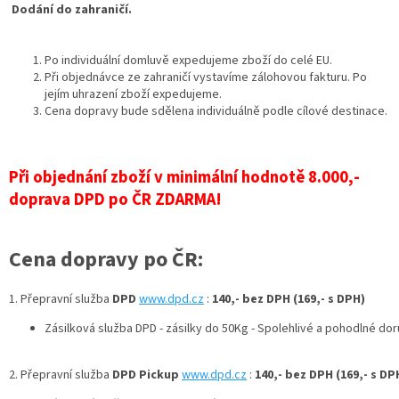
Dodání do zahraničí.
Po individuální domluvě expedujeme zboží do celé EU.
Při objednávce ze zahraničí vystavíme zálohovou fakturu. Po
jejím uhrazení zboží expedujeme.
Cena dopravy bude sdělena individuálně podle cílové destinace.
Při objednání zboží v minimální hodnotě 8.000,-
doprava DPD po ČR ZDARMA!
Cena dopravy po ČR:
1. Přepravní služba
DPD
www.dpd.cz
:
140,- bez DPH (169,- s DPH)
Zásilková služba DPD - zásilky do 50Kg - Spolehlivé a pohodlné do
2. Přepravní služba
DPD Pickup
www.dpd.cz
:
140,- bez DPH (169,- s DP