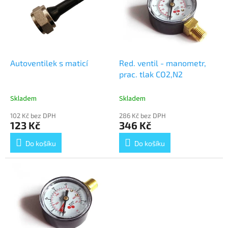
d
i
u
s
k
p
t
r
ů
o
d
Autoventilek s maticí
Red. ventil - manometr,
u
prac. tlak CO2,N2
k
t
Skladem
Skladem
ů
102 Kč bez DPH
286 Kč bez DPH
123 Kč
346 Kč
Do košíku
Do košíku