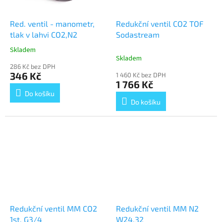
Red. ventil - manometr,
Redukční ventil CO2 TOF
tlak v lahvi CO2,N2
Sodastream
Skladem
Průměrné
Skladem
hodnocení
286 Kč bez DPH
produktu
346 Kč
1 460 Kč bez DPH
je
1 766 Kč
5,0
Do košíku
z
Do košíku
5
hvězdiček.
Redukční ventil MM CO2
Redukční ventil MM N2
1st. G3/4
W24,32