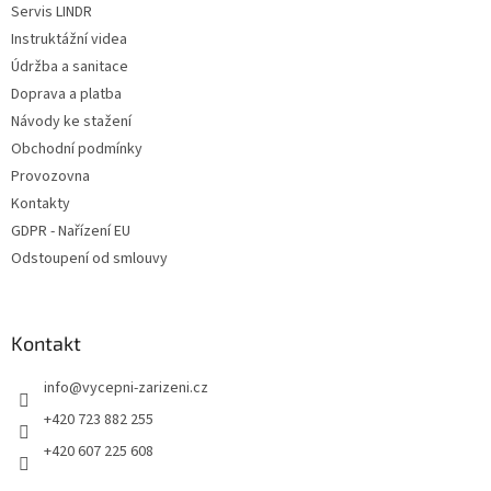
v
Servis LINDR
k
Instruktážní videa
y
Údržba a sanitace
v
ý
Doprava a platba
p
Návody ke stažení
i
Obchodní podmínky
s
u
Provozovna
Kontakty
GDPR - Nařízení EU
Odstoupení od smlouvy
Kontakt
info
@
vycepni-zarizeni.cz
+420 723 882 255
+420 607 225 608