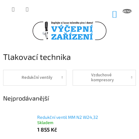
Přejít
na
NÁKUP
obsah
KOŠÍK
Tlakovací technika
Vzduchové
Redukční ventily
kompresory
Nejprodávanější
Redukční ventil MM N2 W24,32
Skladem
1 855 Kč