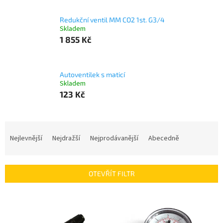
Redukční ventil MM CO2 1st. G3/4
Skladem
1 855 Kč
Autoventilek s maticí
Skladem
123 Kč
Ř
a
Nejlevnější
Nejdražší
Nejprodávanější
Abecedně
z
e
n
OTEVŘÍT FILTR
í
p
V
r
ý
o
p