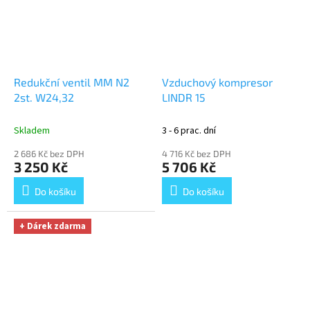
Redukční ventil MM N2
Vzduchový kompresor
2st. W24,32
LINDR 15
Skladem
3 - 6 prac. dní
2 686 Kč bez DPH
4 716 Kč bez DPH
3 250 Kč
5 706 Kč
Do košíku
Do košíku
+ Dárek zdarma