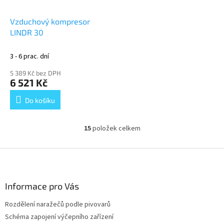
Vzduchový kompresor
LINDR 30
3 - 6 prac. dní
5 389 Kč bez DPH
6 521 Kč
Do košíku
15
položek celkem
O
v
l
Z
á
á
d
p
a
a
Informace pro Vás
c
t
í
Rozdělení naražečů podle pivovarů
í
p
Schéma zapojení výčepního zařízení
r