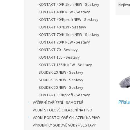
n
a
KONTAKT 40/K 1koh NEW - Sestavy
Nejlev
e
z
KONTAKT 40/K NEW - Sestavy
l
e
KONTAKT 40/Kprofi NEW - Sestavy
n
KONTAKT 40 NEW - Sestavy
í
KONTAKT 70/K 1koh NEW - Sestavy
p
V
r
KONTAKT 70/K NEW - Sestavy
ý
o
KONTAKT 70 - Sestavy
p
d
KONTAKT 155 - Sestavy
i
u
s
KONTAKT 155/K NEW - Sestavy
k
p
SOUDEK 20 NEW - Sestavy
t
r
SOUDEK 35 NEW - Sestavy
ů
o
SOUDEK 50 NEW - Sestavy
d
KONTAKT 55/Kprofi - Sestavy
u
Přísl
k
VÝČEPNÍ ZAŘÍZENÍ - SAMOTNÉ
t
VODNÍ STOLOVÉ CHLAZENÍ NA PIVO
ů
VODNÍ PODSTOLOVÉ CHLAZENÍ NA PIVO
VÝROBNÍKY SODOVÉ VODY - SESTAVY