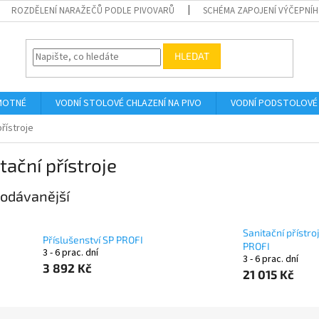
ROZDĚLENÍ NARAŽEČŮ PODLE PIVOVARŮ
SCHÉMA ZAPOJENÍ VÝČEPNÍH
HLEDAT
AMOTNÉ
VODNÍ STOLOVÉ CHLAZENÍ NA PIVO
VODNÍ PODSTOLOVÉ 
přístroje
tační přístroje
odávanější
Sanitační přístro
Příslušenství SP PROFI
PROFI
3 - 6 prac. dní
3 - 6 prac. dní
3 892 Kč
21 015 Kč