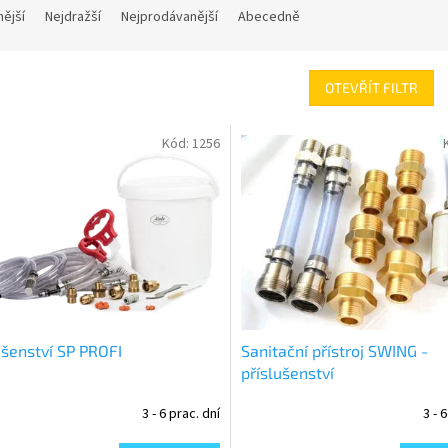
nější
Nejdražší
Nejprodávanější
Abecedně
OTEVŘÍT FILTR
Kód:
1256
ušenství SP PROFI
Sanitační přístroj SWING -
příslušenství
3 - 6 prac. dní
3 - 