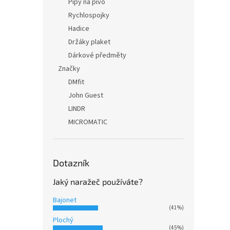
Pípy na pivo
Rychlospojky
Hadice
Držáky plaket
Dárkové předměty
Značky
DMfit
John Guest
LINDR
MICROMATIC
Dotazník
Jaký naražeč používáte?
Bajonet
(41%)
Plochý
(45%)