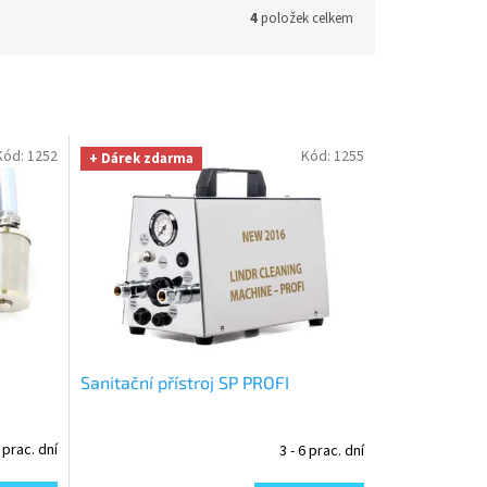
4
položek celkem
Kód:
1252
Kód:
1255
+ Dárek zdarma
Sanitační přístroj SP PROFI
6 prac. dní
3 - 6 prac. dní