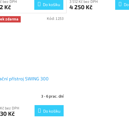
Kč bez DPH
3 512 Kč bez DPH
Do košíku
Do
2 Kč
4 250 Kč
Kód:
1253
rek zdarma
ační přístroj SWING 300
3 - 6 prac. dní
 Kč bez DPH
Do košíku
030 Kč
O