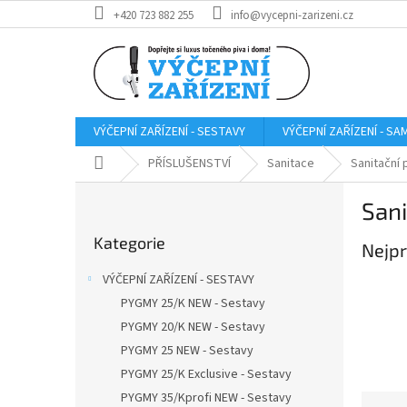
Přejít
+420 723 882 255
info@vycepni-zarizeni.cz
na
obsah
VÝČEPNÍ ZAŘÍZENÍ - SESTAVY
VÝČEPNÍ ZAŘÍZENÍ - S
Domů
PŘÍSLUŠENSTVÍ
Sanitace
Sanitační 
P
Sani
o
Přeskočit
s
Kategorie
kategorie
Nejpr
t
r
VÝČEPNÍ ZAŘÍZENÍ - SESTAVY
a
PYGMY 25/K NEW - Sestavy
n
PYGMY 20/K NEW - Sestavy
n
í
PYGMY 25 NEW - Sestavy
p
PYGMY 25/K Exclusive - Sestavy
a
PYGMY 35/Kprofi NEW - Sestavy
Ř