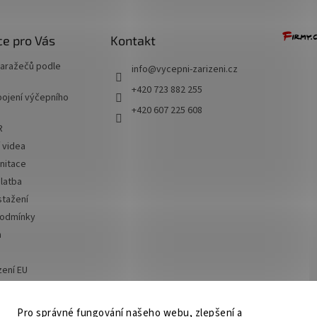
e pro Vás
Kontakt
naražečů podle
info
@
vycepni-zarizeni.cz
+420 723 882 255
ojení výčepního
+420 607 225 608
R
í videa
nitace
latba
stažení
podmínky
a
zení EU
 od smlouvy
Pro správné fungování našeho webu, zlepšení a