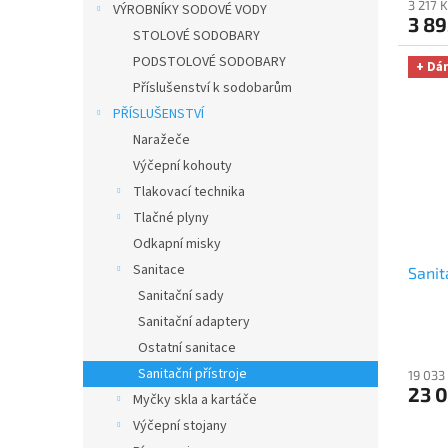
3 217 
VÝROBNÍKY SODOVÉ VODY
3 89
STOLOVÉ SODOBARY
PODSTOLOVÉ SODOBARY
+ Dá
Příslušenství k sodobarům
PŘÍSLUŠENSTVÍ
Naražeče
Výčepní kohouty
Tlakovací technika
Tlačné plyny
Odkapní misky
Sanitace
Sanit
Sanitační sady
Sanitační adaptery
Ostatní sanitace
Sanitační přístroje
19 033
23 
Myčky skla a kartáče
Výčepní stojany