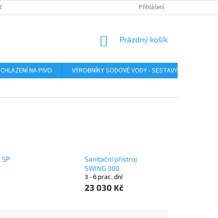
O ZAŘÍZENÍ
SERVIS LINDR
INSTRUKTÁŽNÍ VIDEA
Přihlášení
ÚDRŽBA A SA
NÁKUPNÍ
Prázdný košík
KOŠÍK
CHLAZENÍ NA PIVO
VÝROBNÍKY SODOVÉ VODY - SESTAVY
VÝROB
j SP
Sanitační přístroj
SWING 300
3 - 6 prac. dní
23 030 Kč