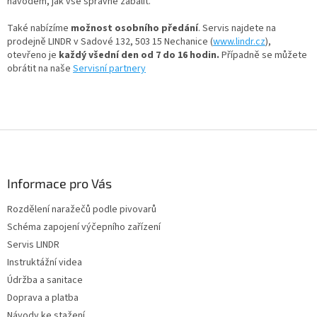
návodem, jak vše správně zabalit.
Také nabízíme
možnost osobního předání
. Servis najdete na
prodejně LINDR v Sadové 132, 503 15 Nechanice (
www.lindr.cz
),
otevřeno je
každý všední den od 7 do 16 hodin.
Případně se můžete
obrátit na naše
Servisní partnery
Z
á
p
a
Informace pro Vás
t
Rozdělení naražečů podle pivovarů
í
Schéma zapojení výčepního zařízení
Servis LINDR
Instruktážní videa
Údržba a sanitace
Doprava a platba
Návody ke stažení