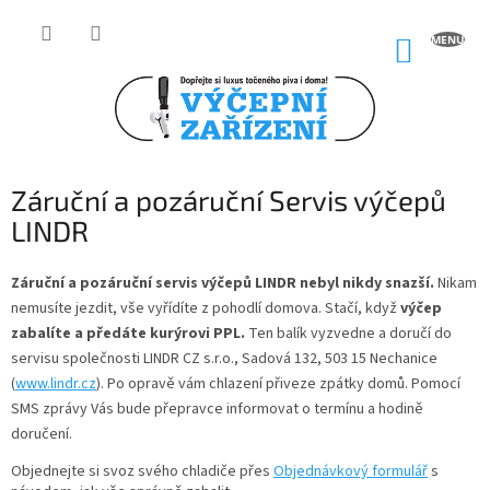
Přejít
na
NÁKUP
obsah
KOŠÍK
Záruční a pozáruční Servis výčepů
LINDR
Záruční a pozáruční servis výčepů LINDR nebyl nikdy snazší.
Nikam
nemusíte jezdit, vše vyřídíte z pohodlí domova. Stačí, když
výčep
zabalíte a předáte kurýrovi PPL.
Ten balík vyzvedne a doručí do
servisu společnosti LINDR CZ s.r.o., Sadová 132,
503 15 Nechanice
(
www.lindr.cz
). Po opravě vám chlazení přiveze zpátky domů. Pomocí
SMS zprávy Vás bude přepravce informovat o termínu a hodině
doručení.
Objednejte si svoz svého chladiče přes
Objednávkový formulář
s