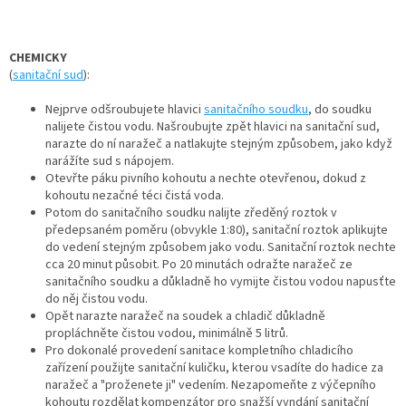
CHEMICKY
(
sanitační sud
):
Nejprve odšroubujete hlavici
sanitačního soudku
, do soudku
nalijete čistou vodu. Našroubujte zpět hlavici na sanitační sud,
narazte do ní naražeč a natlakujte stejným způsobem, jako když
narážíte sud s nápojem.
Otevřte páku pivního kohoutu a nechte otevřenou, dokud z
kohoutu nezačné téci čistá voda.
Potom do sanitačního soudku nalijte zředěný roztok v
předepsaném poměru (obvykle 1:80), sanitační roztok aplikujte
do vedení stejným způsobem jako vodu. Sanitační roztok nechte
cca 20 minut působit. Po 20 minutách odražte naražeč ze
sanitačního soudku a důkladně ho vymijte čistou vodou napusťte
do něj čistou vodu.
Opět narazte naražeč na soudek a chladič důkladně
propláchněte čistou vodou, minimálně 5 litrů.
Pro dokonalé provedení sanitace kompletního chladicího
zařízení použijte sanitační kuličku, kterou vsadíte do hadice za
naražeč a "proženete ji" vedením. Nezapomeňte z výčepního
kohoutu rozdělat kompenzátor pro snažší vyndání sanitační