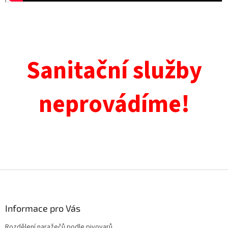
Sanitační služby
neprovádíme!
Z
á
p
a
Informace pro Vás
t
Rozdělení naražečů podle pivovarů