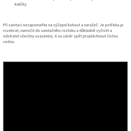
kuličky.
Při sanitaci nezapomeňte na výčepní kohout a naražeč. Je potřeba je
rozebrat, namočit do sanitačního roztoku a důkladně vyčistit a
odstranit všechny usazeniny. A na závěr zpět propláchnout čistou
vodou.