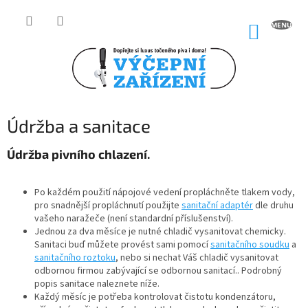
Přejít
na
NÁKUP
obsah
KOŠÍK
Údržba a sanitace
Údržba pivního chlazení.
Po každém použití nápojové vedení propláchněte tlakem vody,
pro snadnější propláchnutí použijte
sanitační adaptér
dle druhu
vašeho naražeče (není standardní příslušenství).
Jednou za dva měsíce je nutné chladič vysanitovat chemicky.
Sanitaci buď můžete provést sami pomocí
sanitačního soudku
a
sanitačního roztoku
, nebo si nechat Váš chladič vysanitovat
odbornou firmou zabývající se odbornou sanitací.. Podrobný
popis sanitace naleznete níže.
Každý měsíc je potřeba kontrolovat čistotu kondenzátoru,