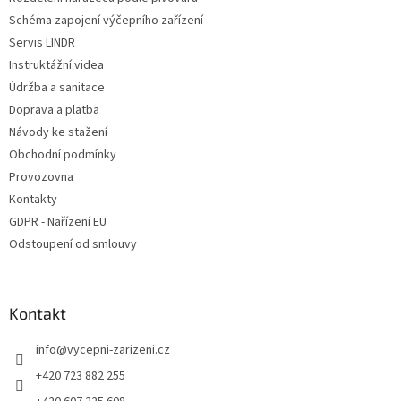
í
Schéma zapojení výčepního zařízení
Servis LINDR
Instruktážní videa
Údržba a sanitace
Doprava a platba
Návody ke stažení
Obchodní podmínky
Provozovna
Kontakty
GDPR - Nařízení EU
Odstoupení od smlouvy
Kontakt
info
@
vycepni-zarizeni.cz
+420 723 882 255