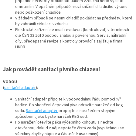
případné nečistoty ofouknout tlakem vzduchu nebo vyčistit
ometením. V opačném případě hrozí snížení chladicího výkonu
nebo poškození chladiče.
V žádném případě se nesmí chladič pokládat na předměty, které
by zabránili cirkulaci vzduchu.
Elektrické zařízení se musí revidovat (kontrolovat) v termínech
dle ČSN 33 1610 osobou znalou a pověřenou. Servis, náhradní
díly, předepsané revize a kontroly provádí a zajišťuje firma
LINDR.
Jak provádět sanitaci pivního chlazení
VODOU
(
sanitační adaptér
):
Sanitační adaptér připojte k vodovodnímu řádu pomocí ½"
hadice. Po skončení čepování piva odrazíte naražeč od keg
sudu.
Sanitační adaptér
propojíte s naražečem stejným
způsobem, jako byste naráželi KEG sud.
Po naražení otevřte páku výčepního kohoutu a nechte
otevřenou, dokud z něj nepoteče čistá voda (vypláchnou se
všechny zbytky nápoje a částečné usazeniny).