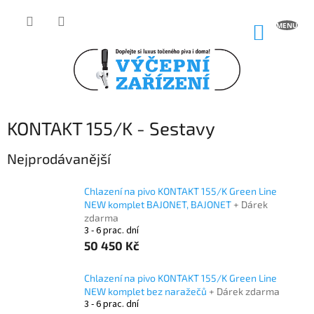
Přejít
na
NÁKUP
obsah
KOŠÍK
KONTAKT 155/K - Sestavy
Nejprodávanější
Chlazení na pivo KONTAKT 155/K Green Line
NEW komplet BAJONET, BAJONET
+ Dárek
zdarma
3 - 6 prac. dní
50 450 Kč
Chlazení na pivo KONTAKT 155/K Green Line
NEW komplet bez naražečů
+ Dárek zdarma
3 - 6 prac. dní