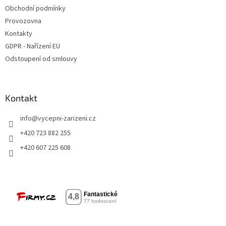
i
Obchodní podmínky
s
u
Provozovna
Kontakty
GDPR - Nařízení EU
Odstoupení od smlouvy
Kontakt
info
@
vycepni-zarizeni.cz
+420 723 882 255
+420 607 225 608