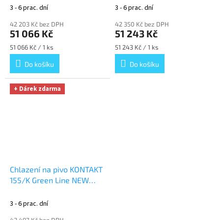
+ Dárek zdarma
Dárek zdarma
3 - 6 prac. dní
3 - 6 prac. dní
42 203 Kč bez DPH
42 350 Kč bez DPH
51 066 Kč
51 243 Kč
Měrná
Měrná
51 066 Kč / 1 ks
51 243 Kč / 1 ks
cena:
cena:
Do košíku
Do košíku
+ Dárek zdarma
Chlazení na pivo KONTAKT
155/K Green Line NEW
komplet KOMBI, KOMBI
+
Dárek zdarma
3 - 6 prac. dní