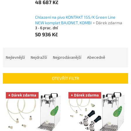
48 687 Kč
Chlazení na pivo KONTAKT 155/K Green Line
NEW komplet BAJONET, KOMBI
+ Dárek zdarma
3 - 6 prac. dní
50 936 Kč
Ř
a
Nejlevnější
Nejdražší
Nejprodávanější
Abecedně
z
e
n
OTEVŘÍT FILTR
í
p
V
r
+ Dárek zdarma
+ Dárek zdarma
ý
o
p
d
i
u
s
k
p
t
r