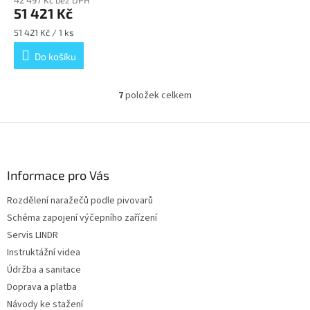
42 497 Kč bez DPH
51 421 Kč
Měrná
51 421 Kč / 1 ks
cena:
Do košíku
7
položek celkem
O
v
l
Z
á
á
d
p
a
a
Informace pro Vás
c
t
í
Rozdělení naražečů podle pivovarů
í
p
Schéma zapojení výčepního zařízení
r
v
Servis LINDR
k
Instruktážní videa
y
Údržba a sanitace
v
ý
Doprava a platba
p
Návody ke stažení