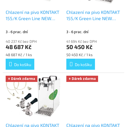
ů
o
d
Chlazení na pivo KONTAKT
Chlazení na pivo KONTAKT
u
155/K Green Line NEW
155/K Green Line NEW
k
komplet bez naražečů
+
komplet BAJONET,
t
Dárek zdarma
BAJONET
+ Dárek zdarma
3 - 6 prac. dní
3 - 6 prac. dní
ů
40 237 Kč bez DPH
41 694 Kč bez DPH
48 687 Kč
50 450 Kč
Měrná
Měrná
48 687 Kč / 1 ks
50 450 Kč / 1 ks
cena:
cena:
Do košíku
Do košíku
+ Dárek zdarma
+ Dárek zdarma
Chlazení na pivo KONTAKT
Chlazení na pivo KONTAKT