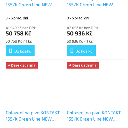
155/K Green Line NEW
155/K Green Line NEW
komplet BAJONET, PLOCHÝ
komplet BAJONET, KOMBI
+ Dárek zdarma
+ Dárek zdarma
3 - 6 prac. dní
3 - 6 prac. dní
41 949 Kč bez DPH
42 096 Kč bez DPH
50 758 Kč
50 936 Kč
Měrná
Měrná
50 758 Kč / 1 ks
50 936 Kč / 1 ks
cena:
cena:
Do košíku
Do košíku
+ Dárek zdarma
+ Dárek zdarma
Chlazení na pivo KONTAKT
Chlazení na pivo KONTAKT
155/K Green Line NEW
155/K Green Line NEW
komplet PLOCHÝ, PLOCHÝ
komplet PLOCHÝ, KOMBI
+