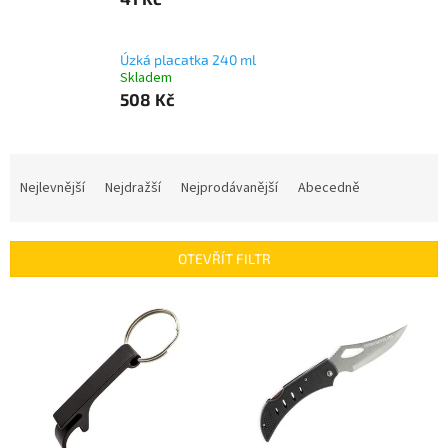
Úzká placatka 240 ml
Skladem
508 Kč
Ř
a
Nejlevnější
Nejdražší
Nejprodávanější
Abecedně
z
e
n
OTEVŘÍT FILTR
í
p
V
r
ý
o
p
d
i
u
s
k
p
t
r