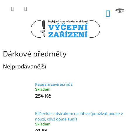
Přejít
na
NÁKUP
obsah
KOŠÍK
Dárkové předměty
Nejprodávanější
Kapesní zavírací nůž
Skladem
254 Kč
Klíčenka s otvírákem na láhve (používat pouze v
nouzi, když dojde sud!)
Skladem
41 Kč