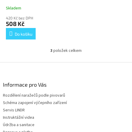
Skladem
420 Kč bez DPH
508 Kč
Do košíku
3
položek celkem
O
v
l
Z
á
á
d
p
a
a
Informace pro Vás
c
t
í
Rozdělení naražečů podle pivovarů
í
p
Schéma zapojení výčepního zařízení
r
v
Servis LINDR
k
Instruktážní videa
y
Údržba a sanitace
v
ý