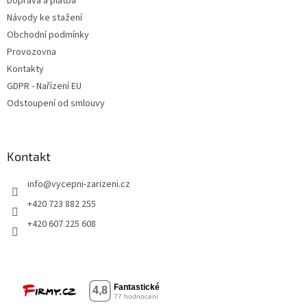
Doprava a platba
p
Návody ke stažení
i
Obchodní podmínky
s
u
Provozovna
Kontakty
GDPR - Nařízení EU
Odstoupení od smlouvy
Kontakt
info
@
vycepni-zarizeni.cz
+420 723 882 255
+420 607 225 608