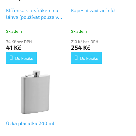
ů
o
d
Klíčenka s otvírákem na
Kapesní zavírací nůž
u
láhve (používat pouze v
k
nouzi, když dojde sud!)
t
Skladem
Skladem
ů
34 Kč bez DPH
210 Kč bez DPH
41 Kč
254 Kč
Do košíku
Do košíku
Úzká placatka 240 ml