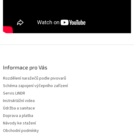
Z
á
p
a
Informace pro Vás
t
Rozdělení naražečů podle pivovarů
í
Schéma zapojení výčepního zařízení
Servis LINDR
Instruktážní videa
Údržba a sanitace
Doprava a platba
Návody ke stažení
Obchodní podmínky