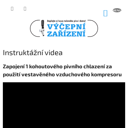
Přejít
na
NÁKUP
obsah
KOŠÍK
Instruktážní videa
Zapojení 1 kohoutového pivního chlazení za
použití vestavěného vzduchového kompresoru