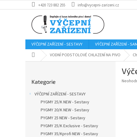
Přejít
+420 723 882 255
info@vycepni-zarizeni.cz
na
obsah
VÝČEPNÍ ZAŘÍZENÍ - SESTAVY
VÝČEPNÍ ZAŘÍZENÍ - S
Domů
VODNÍ PODSTOLOVÉ CHLAZENÍ NA PIVO
Ch
P
Výče
o
Přeskočit
s
Průměr
Neohod
Kategorie
kategorie
t
hodnoce
r
produkt
VÝČEPNÍ ZAŘÍZENÍ - SESTAVY
a
je
PYGMY 25/K NEW - Sestavy
0,0
n
z
PYGMY 20/K NEW - Sestavy
n
5
í
PYGMY 25 NEW - Sestavy
hvězdič
p
PYGMY 25/K Exclusive - Sestavy
a
PYGMY 35/Kprofi NEW - Sestavy