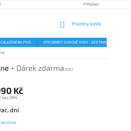
O ZAŘÍZENÍ
SERVIS LINDR
INSTRUKTÁŽNÍ VIDEA
Přihlášení
ÚDRŽBA A SA
NÁKUPNÍ
Prázdný košík
KOŠÍK
CHLAZENÍ NA PIVO
VÝROBNÍKY SODOVÉ VODY - SESTAVY
VÝROB
rma
ine
+ Dárek zdarma
0252
090 Kč
č bez DPH
rac. dní
 doručení