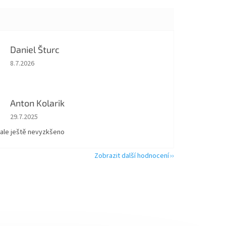
Daniel Šturc
Hodnocení obchodu je 5 z 5 hvězdiček.
8.7.2026
Anton Kolarik
Hodnocení obchodu je 5 z 5 hvězdiček.
29.7.2025
 ale ještě nevyzkšeno
Zobrazit další hodnocení