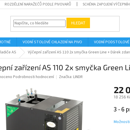
ROZDĚLENÍ NARAŽEČŮ PODLE PIVOVARŮ
SCHÉMA ZAPOJENÍ VÝČEPNÍH
HLEDAT
AMOTNÉ
VODNÍ STOLOVÉ CHLAZENÍ NA PIVO
VODNÍ PODSTOLOVÉ 
ladiče AS
Výčepní zařízení AS 110 2x smyčka Green Line
+ Dárek zda
pní zařízení AS 110 2x smyčka Green L
né
noceno
Podrobnosti hodnocení
Značka:
LINDR
ní
22 
u
18 256 K
Měrná
3 - 6 p
cena:
ek.
Možnosti