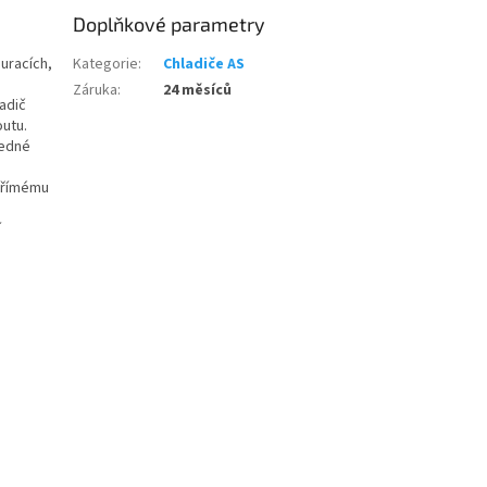
Doplňkové parametry
auracích,
Kategorie
:
Chladiče AS
Záruka
:
24 měsíců
adič
utu.
jedné
 přímému
í