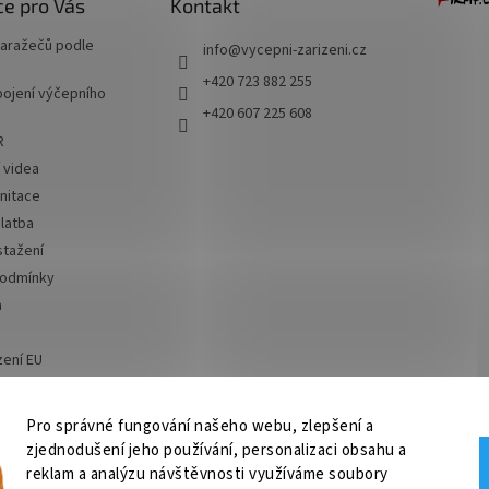
e pro Vás
Kontakt
naražečů podle
info
@
vycepni-zarizeni.cz
+420 723 882 255
ojení výčepního
+420 607 225 608
R
í videa
nitace
latba
stažení
podmínky
a
zení EU
 od smlouvy
Pro správné fungování našeho webu, zlepšení a
zjednodušení jeho používání, personalizaci obsahu a
ní, chlazení na pivo, chlazení piva
OSMO CZ
Barvy Příbram
Obchodní po
reklam a analýzu návštěvnosti využíváme soubory