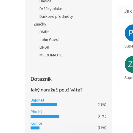
Hadice
Držáky plaket
Dárkové předměty
Značky
DMfit
John Guest
Supe
LINDR
MICROMATIC
Supe
Dotazník
Jaký naražeč používáte?
Bajonet
(41%)
Plochý
(45%)
Kombi
(14%)