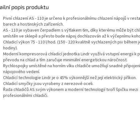
ailní popis produktu
Pivní chlazení AS - 110 je určeno k profesionálnímu chlazení nápojů v rest
barech a hostinských zařízeních.
AS - 110 je vybaven čerpadlem s výtlakem 6m, díky kterému může být chl
umístěn ve sklepě a přesto bude nápoj dochlazován až k výčepnímu koho
Chladicí výkon 75 - 110 l/hod. (150 - 220 kvalitně vychlazených piv během 
hodiny).
Moderní kompresorová chladicí jednotka Lindr využívá vstupní energii k
převodu na chlad a tím zaručuje minimální energetickou náročnost.
Rychlospojky umístěné na horním víku chladiče umožňují snadné připojen
nápojového vedení.
Chladicí technologie Lindr je o 45% výkonnější než její elektrický příkon.
Chladicí smyčky jsou vyrobeny z nerezové oceli.
Řada chladičů AS svým výkonem a moderní technologií tvoří špičku mezi
profesionálními chladiči.