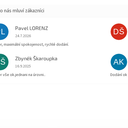
Pavel LORENZ
PL
DŠ
Hodnocení obchodu je 5 z 5 hvězdiček.
24.7.2026
r, maximální spokojenost, rychlé dodání.
Zbynék Škaroupka
ZŠ
AK
Hodnocení obchodu je 5 z 5 hvězdiček.
16.9.2025
r vše ok.jednani na úrovni..
Dodání ok