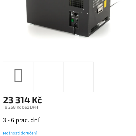
23 314 Kč
19 268 Kč bez DPH
Měrná
3 - 6 prac. dní
cena:
Možnosti doručení