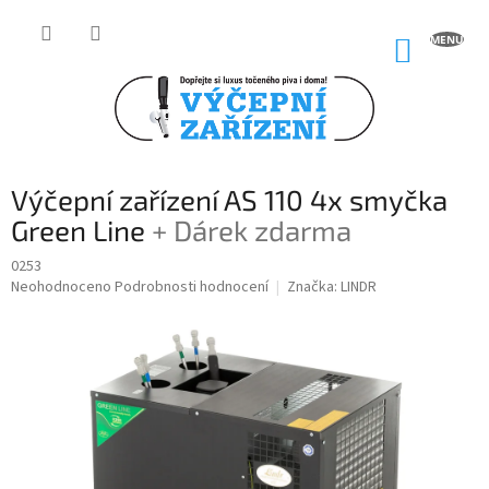
Přejít
na
NÁKUP
obsah
KOŠÍK
Výčepní zařízení AS 110 4x smyčka
Green Line
+ Dárek zdarma
0253
Průměrné
Neohodnoceno
Podrobnosti hodnocení
Značka:
LINDR
hodnocení
produktu
je
0,0
z
5
hvězdiček.