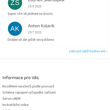
ZŠ
Hodnocení obchodu je 5 z 5 hvězdiček.
16.9.2025
Super vše ok.jednani na úrovni..
Anton Kolarik
AK
Hodnocení obchodu je 5 z 5 hvězdiček.
29.7.2025
Dodání ok ale ještě nevyzkšeno
Zobrazit další hodnocení
Z
á
p
a
Informace pro Vás
t
Rozdělení naražečů podle pivovarů
í
Schéma zapojení výčepního zařízení
Servis LINDR
Instruktážní videa