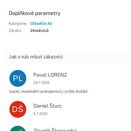
Doplňkové parametry
Kategorie
:
Chladiče AS
Záruka
:
24 měsíců
Pavel LORENZ
PL
Hodnocení obchodu je 5 z 5 hvězdiček.
24.7.2026
Super, maximální spokojenost, rychlé dodání.
Daniel Šturc
DŠ
Hodnocení obchodu je 5 z 5 hvězdiček.
8.7.2026
Zbynék Škaroupka