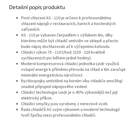
Detailní popis produktu
Pivní chlazení AS - 110 je určeno k profesionálnímu
chlazení nápojů v restauracích, barech a hostinských
zařízeních.
AS - 110 je vybaven čerpadlem s výtlakem 6m, díky
kterému může být chladič umístěn ve sklepě a přesto
bude nápoj dochlazován až k výčepnímu kohoutu.
Chladicí výkon 75 - 110 l/hod. (150 - 220 kvalitně
vychlazených piv během jedné hodiny).
Moderní kompresorová chladicí jednotka Lindr využívá
vstupní energii k přímému převodu na chlad a tím zaručuje
minimální energetickou náročnost.
Rychlospojky umístěné na horním víku chladiče umožňují
snadné připojení nápojového vedení.
Chladicí technologie Lindr je o 45% výkonnější než její
elektrický příkon.
Chladicí smyčky jsou vyrobeny z nerezové oceli.
Řada chladičů AS svým výkonem a moderní technologií
tvoří špičku mezi profesionálními chladiči.