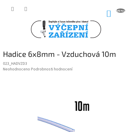
Přejít
na
NÁKUP
obsah
KOŠÍK
Hadice 6x8mm - Vzduchová 10m
023_HADVZD3
Průměrné
Neohodnoceno
Podrobnosti hodnocení
hodnocení
produktu
je
0,0
z
5
hvězdiček.