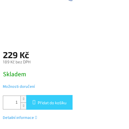
229 Kč
189 Kč bez DPH
Měrná
Skladem
cena:
Možnosti doručení
Přidat do košíku
Detailní informace