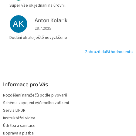
Super vše ok.jednani na úrovni..
Anton Kolarik
AK
Hodnocení obchodu je 5 z 5 hvězdiček.
29.7.2025
Dodání ok ale ještě nevyzkšeno
Zobrazit další hodnocení
Z
á
p
a
Informace pro Vás
t
Rozdělení naražečů podle pivovarů
í
Schéma zapojení výčepního zařízení
Servis LINDR
Instruktážní videa
Údržba a sanitace
Doprava a platba