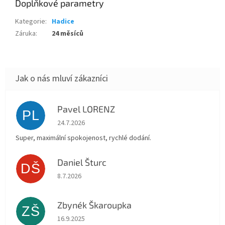
Doplňkové parametry
Kategorie
:
Hadice
Záruka
:
24 měsíců
Pavel LORENZ
PL
Hodnocení obchodu je 5 z 5 hvězdiček.
24.7.2026
Super, maximální spokojenost, rychlé dodání.
Daniel Šturc
DŠ
Hodnocení obchodu je 5 z 5 hvězdiček.
8.7.2026
Zbynék Škaroupka
ZŠ
Hodnocení obchodu je 5 z 5 hvězdiček.
16.9.2025