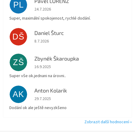
Pavel LORENZ
PL
Hodnocení obchodu je 5 z 5 hvězdiček.
24.7.2026
Super, maximální spokojenost, rychlé dodání.
Daniel Šturc
DŠ
Hodnocení obchodu je 5 z 5 hvězdiček.
8.7.2026
Zbynék Škaroupka
ZŠ
Hodnocení obchodu je 5 z 5 hvězdiček.
16.9.2025
Super vše ok.jednani na úrovni..
Anton Kolarik
AK
Hodnocení obchodu je 5 z 5 hvězdiček.
29.7.2025
Dodání ok ale ještě nevyzkšeno
Zobrazit další hodnocení
Z