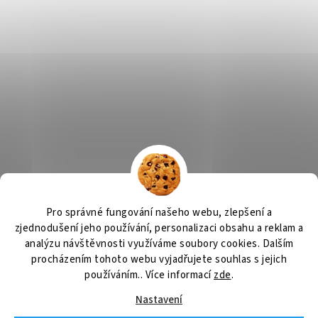
Výčepní zařízení, chlazení na pivo, chlazení piva
OSMO CZ
Pro správné fungování našeho webu, zlepšení a
Barvy Příbram
Obchodní podmínky
GDPR
zjednodušení jeho používání, personalizaci obsahu a reklam a
analýzu návštěvnosti využíváme soubory cookies. Dalším
procházením tohoto webu vyjadřujete souhlas s jejich
používáním.. Více informací
zde
.
Vytvořil Shoptet
Nastavení