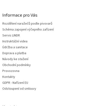
á
p
a
Informace pro Vás
t
Rozdělení naražečů podle pivovarů
í
Schéma zapojení výčepního zařízení
Servis LINDR
Instruktážní videa
Údržba a sanitace
Doprava a platba
Návody ke stažení
Obchodní podmínky
Provozovna
Kontakty
GDPR - Nařízení EU
Odstoupení od smlouvy