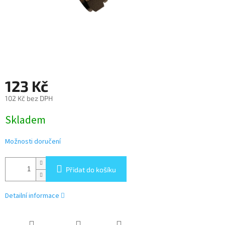
123 Kč
102 Kč bez DPH
Měrná
Skladem
cena:
Možnosti doručení
Přidat do košíku
Detailní informace