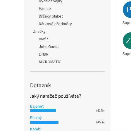
Rychlospojky
Hadice
Držáky plaket
Supe
Dárkové předměty
Značky
DMfit
John Guest
Supe
LINDR
MICROMATIC
Dotazník
Jaký naražeč používáte?
Bajonet
(41%)
Plochý
(45%)
Kombi