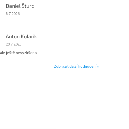
Daniel Šturc
Hodnocení obchodu je 5 z 5 hvězdiček.
8.7.2026
Anton Kolarik
Hodnocení obchodu je 5 z 5 hvězdiček.
29.7.2025
 ale ještě nevyzkšeno
Zobrazit další hodnocení