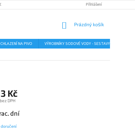
O ZAŘÍZENÍ
SERVIS LINDR
INSTRUKTÁŽNÍ VIDEA
Přihlášení
ÚDRŽBA A SA
NÁKUPNÍ
Prázdný košík
KOŠÍK
CHLAZENÍ NA PIVO
VÝROBNÍKY SODOVÉ VODY - SESTAVY
VÝROB
83 Kč
 bez DPH
rac. dní
 doručení