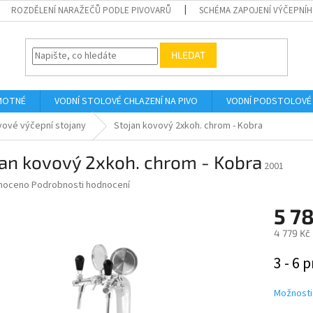
ROZDĚLENÍ NARAŽEČŮ PODLE PIVOVARŮ
SCHÉMA ZAPOJENÍ VÝČEPNÍH
HLEDAT
AMOTNÉ
VODNÍ STOLOVÉ CHLAZENÍ NA PIVO
VODNÍ PODSTOLOVÉ 
ové výčepní stojany
Stojan kovový 2xkoh. chrom - Kobra
an kovový 2xkoh. chrom - Kobra
2001
né
noceno
Podrobnosti hodnocení
ní
5 7
u
4 779 Kč
Měrná
3 - 6 p
cena:
ek.
Možnosti