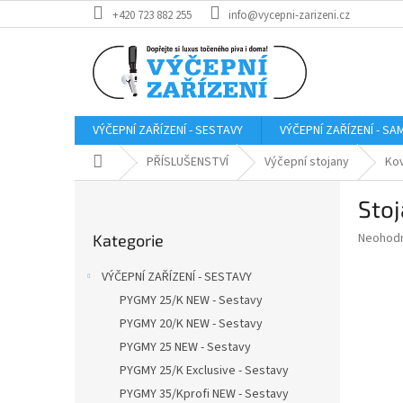
Přejít
+420 723 882 255
info@vycepni-zarizeni.cz
na
obsah
VÝČEPNÍ ZAŘÍZENÍ - SESTAVY
VÝČEPNÍ ZAŘÍZENÍ - S
Domů
PŘÍSLUŠENSTVÍ
Výčepní stojany
Kov
P
Stoj
o
Přeskočit
s
Průměr
Neohod
Kategorie
kategorie
t
hodnoce
r
produkt
VÝČEPNÍ ZAŘÍZENÍ - SESTAVY
a
je
PYGMY 25/K NEW - Sestavy
0,0
n
z
PYGMY 20/K NEW - Sestavy
n
5
í
PYGMY 25 NEW - Sestavy
hvězdič
p
PYGMY 25/K Exclusive - Sestavy
a
PYGMY 35/Kprofi NEW - Sestavy