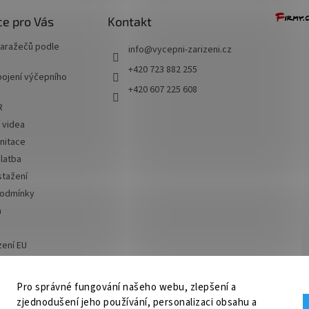
e pro Vás
Kontakt
naražečů podle
info
@
vycepni-zarizeni.cz
+420 723 882 255
ojení výčepního
+420 607 225 608
R
í videa
nitace
latba
stažení
podmínky
a
zení EU
 od smlouvy
Pro správné fungování našeho webu, zlepšení a
zjednodušení jeho používání, personalizaci obsahu a