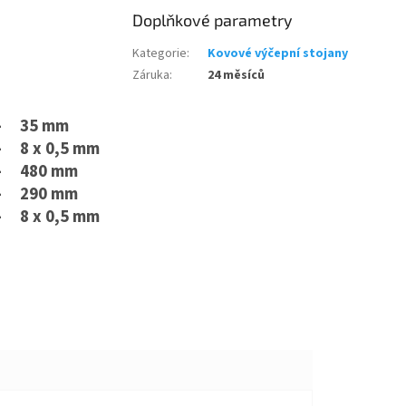
Doplňkové parametry
Kategorie
:
Kovové výčepní stojany
Záruka
:
24 měsíců
-
35 mm
-
8 x 0,5 mm
-
480 mm
-
290 mm
-
8 x 0,5 mm