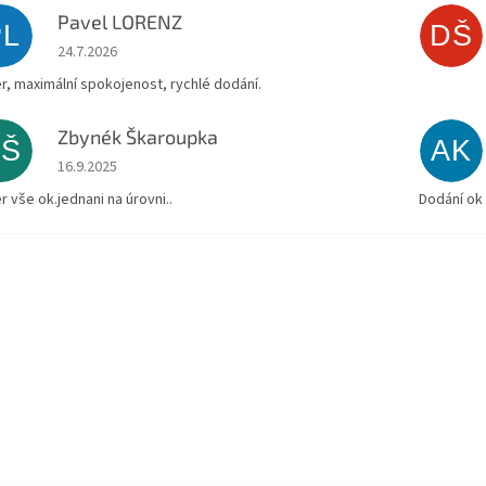
Pavel LORENZ
PL
DŠ
Hodnocení obchodu je 5 z 5 hvězdiček.
24.7.2026
r, maximální spokojenost, rychlé dodání.
Zbynék Škaroupka
ZŠ
AK
Hodnocení obchodu je 5 z 5 hvězdiček.
16.9.2025
r vše ok.jednani na úrovni..
Dodání ok