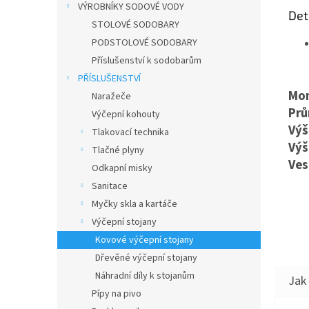
VÝROBNÍKY SODOVÉ VODY
Det
STOLOVÉ SODOBARY
PODSTOLOVÉ SODOBARY
Příslušenství k sodobarům
PŘÍSLUŠENSTVÍ
Mon
Naražeče
Prů
Výčepní kohouty
Výš
Tlakovací technika
Výš
Tlačné plyny
Ves
Odkapní misky
Sanitace
Myčky skla a kartáče
Výčepní stojany
Kovové výčepní stojany
Dřevěné výčepní stojany
Náhradní díly k stojanům
Pípy na pivo