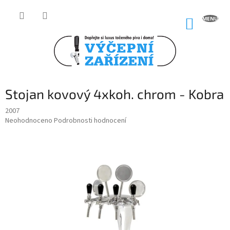
Přejít
na
NÁKUP
obsah
KOŠÍK
Stojan kovový 4xkoh. chrom - Kobra
2007
Průměrné
Neohodnoceno
Podrobnosti hodnocení
hodnocení
produktu
je
0,0
z
5
hvězdiček.