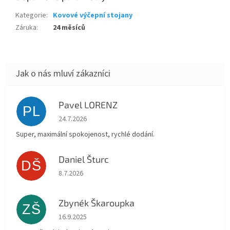
Kategorie
:
Kovové výčepní stojany
Záruka
:
24 měsíců
Pavel LORENZ
PL
Hodnocení obchodu je 5 z 5 hvězdiček.
24.7.2026
Super, maximální spokojenost, rychlé dodání.
Daniel Šturc
DŠ
Hodnocení obchodu je 5 z 5 hvězdiček.
8.7.2026
Zbynék Škaroupka
ZŠ
Hodnocení obchodu je 5 z 5 hvězdiček.
16.9.2025