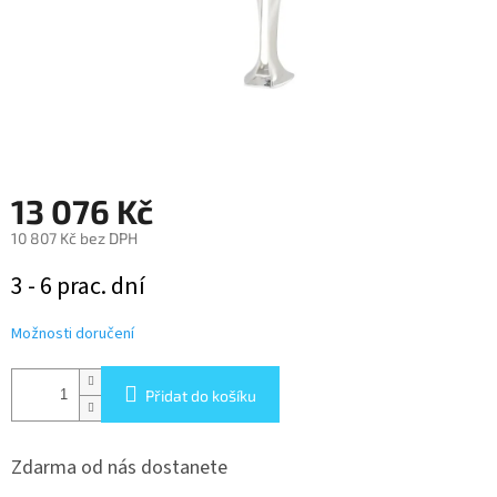
13 076 Kč
10 807 Kč bez DPH
Měrná
3 - 6 prac. dní
cena:
Možnosti doručení
Přidat do košíku
Zdarma od nás dostanete