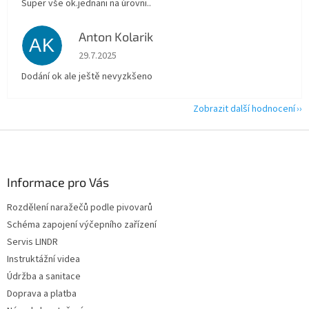
Super vše ok.jednani na úrovni..
Anton Kolarik
AK
Hodnocení obchodu je 5 z 5 hvězdiček.
29.7.2025
Dodání ok ale ještě nevyzkšeno
Zobrazit další hodnocení
Z
á
p
a
Informace pro Vás
t
Rozdělení naražečů podle pivovarů
í
Schéma zapojení výčepního zařízení
Servis LINDR
Instruktážní videa
Údržba a sanitace
Doprava a platba