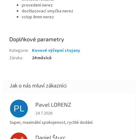
provedení nerez
dochlazovací smyčka nerez
vstup 8mm nerez
Doplňkové parametry
Kategorie
:
Kovové výčepní stojany
Záruka
:
24 měsíců
Pavel LORENZ
PL
Hodnocení obchodu je 5 z 5 hvězdiček.
24.7.2026
Super, maximální spokojenost, rychlé dodání.
Daniel Šturc