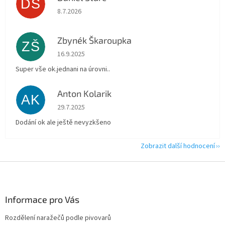
DŠ
Hodnocení obchodu je 5 z 5 hvězdiček.
8.7.2026
Zbynék Škaroupka
ZŠ
Hodnocení obchodu je 5 z 5 hvězdiček.
16.9.2025
Super vše ok.jednani na úrovni..
Anton Kolarik
AK
Hodnocení obchodu je 5 z 5 hvězdiček.
29.7.2025
Dodání ok ale ještě nevyzkšeno
Zobrazit další hodnocení
Z
á
p
a
Informace pro Vás
t
Rozdělení naražečů podle pivovarů
í