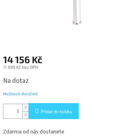
14 156 Kč
11 699 Kč bez DPH
Měrná
Na dotaz
cena:
Možnosti doručení
Přidat do košíku
Zdarma od nás dostanete