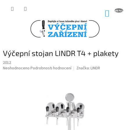
Přejít
na
NÁKUP
obsah
KOŠÍK
Výčepní stojan LINDR T4 + plakety
2012
Průměrné
Neohodnoceno
Podrobnosti hodnocení
Značka:
LINDR
hodnocení
produktu
je
0,0
z
5
hvězdiček.