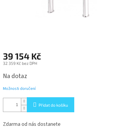
39 154 Kč
32 359 Kč bez DPH
Měrná
Na dotaz
cena:
Možnosti doručení
Přidat do košíku
Zdarma od nás dostanete