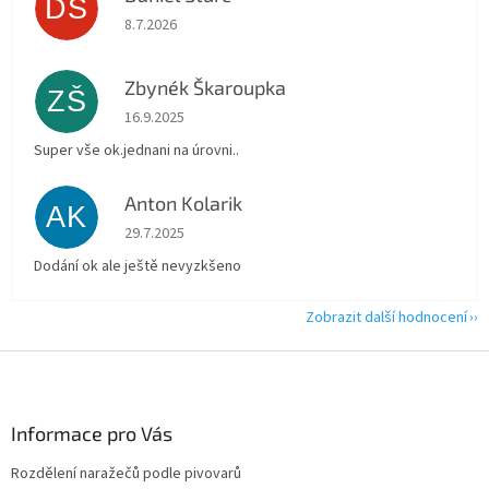
DŠ
Hodnocení obchodu je 5 z 5 hvězdiček.
8.7.2026
Zbynék Škaroupka
ZŠ
Hodnocení obchodu je 5 z 5 hvězdiček.
16.9.2025
Super vše ok.jednani na úrovni..
Anton Kolarik
AK
Hodnocení obchodu je 5 z 5 hvězdiček.
29.7.2025
Dodání ok ale ještě nevyzkšeno
Zobrazit další hodnocení
Z
á
p
a
Informace pro Vás
t
Rozdělení naražečů podle pivovarů
í