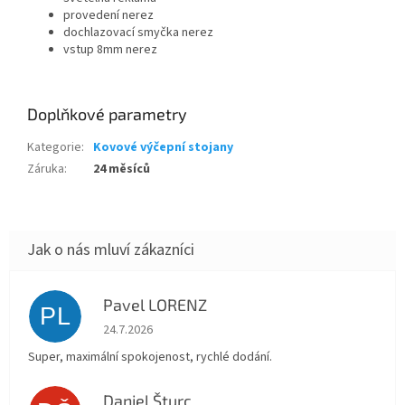
provedení nerez
dochlazovací smyčka nerez
vstup 8mm nerez
Doplňkové parametry
Kategorie
:
Kovové výčepní stojany
Záruka
:
24 měsíců
Pavel LORENZ
PL
Hodnocení obchodu je 5 z 5 hvězdiček.
24.7.2026
Super, maximální spokojenost, rychlé dodání.
Daniel Šturc