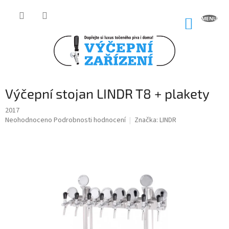
Přejít
na
NÁKUP
obsah
KOŠÍK
Výčepní stojan LINDR T8 + plakety
2017
Průměrné
Neohodnoceno
Podrobnosti hodnocení
Značka:
LINDR
hodnocení
produktu
je
0,0
z
5
hvězdiček.