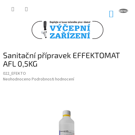
Přejít
na
NÁKUP
obsah
KOŠÍK
Sanitační přípravek EFFEKTOMAT
AFL 0,5KG
022_EFEKTO
Průměrné
Neohodnoceno
Podrobnosti hodnocení
hodnocení
produktu
je
0,0
z
5
hvězdiček.