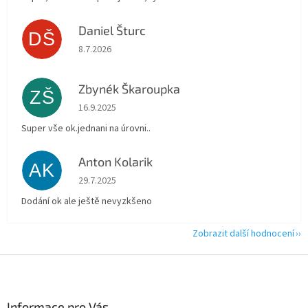
Daniel Šturc
DŠ
Hodnocení obchodu je 5 z 5 hvězdiček.
8.7.2026
Zbynék Škaroupka
ZŠ
Hodnocení obchodu je 5 z 5 hvězdiček.
16.9.2025
Super vše ok.jednani na úrovni..
Anton Kolarik
AK
Hodnocení obchodu je 5 z 5 hvězdiček.
29.7.2025
Dodání ok ale ještě nevyzkšeno
Zobrazit další hodnocení
Z
á
p
a
Informace pro Vás