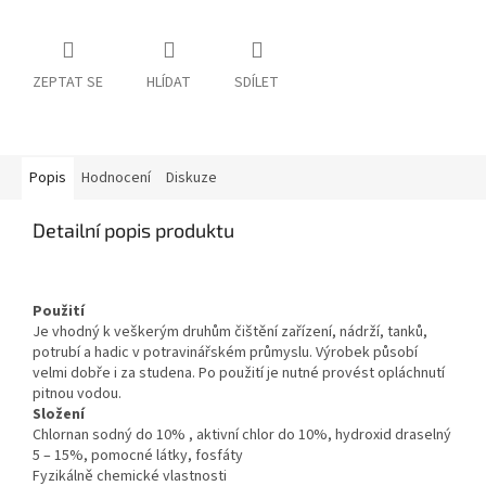
ZEPTAT SE
HLÍDAT
SDÍLET
Popis
Hodnocení
Diskuze
Detailní popis produktu
Použití
Je vhodný k veškerým druhům čištění zařízení, nádrží, tanků,
potrubí a hadic v potravinářském průmyslu. Výrobek působí
velmi dobře i za studena. Po použití je nutné provést opláchnutí
pitnou vodou.
Složení
Chlornan sodný do 10% , aktivní chlor do 10%, hydroxid draselný
5 – 15%, pomocné látky, fosfáty
Fyzikálně chemické vlastnosti