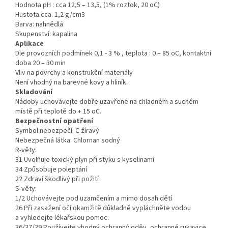
Hodnota pH : cca 12,5 – 13,5, (1% roztok, 20 oC)
Hustota cca. 1,2 g/cm3
Barva: nahnědlá
Skupenství: kapalina
Aplikace
Dle provozních podmínek 0,1 - 3 % , teplota : 0 – 85 oC, kontaktní
doba 20 – 30 min
Vliv na povrchy a konstrukční materiály
Není vhodný na barevné kovy a hliník.
Skladování
Nádoby uchovávejte dobře uzavřené na chladném a suchém
místě při teplotě do + 15 oC.
Bezpečnostní opatření
Symbol nebezpečí: C žíravý
Nebezpečná látka: Chlornan sodný
R-věty:
31 Uvolňuje toxický plyn při styku s kyselinami
34 Způsobuje poleptání
22 Zdraví škodlivý při požití
S-věty:
1/2 Uchovávejte pod uzamčením a mimo dosah dětí
26 Při zasažení očí okamžitě důkladně vypláchněte vodou
a vyhledejte lékařskou pomoc.
36/37/39 Používejte vhodný ochranný oděv, ochranné rukavice