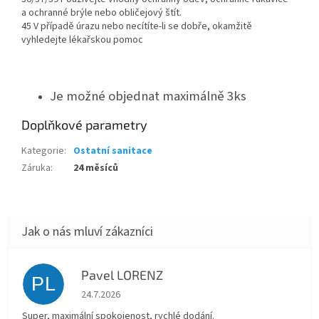
a ochranné brýle nebo obličejový štít.
45 V případě úrazu nebo necítíte-li se dobře, okamžitě
vyhledejte lékařskou pomoc
Je možné objednat maximálně 3ks
Doplňkové parametry
Kategorie
:
Ostatní sanitace
Záruka
:
24 měsíců
Pavel LORENZ
PL
Hodnocení obchodu je 5 z 5 hvězdiček.
24.7.2026
Super, maximální spokojenost, rychlé dodání.