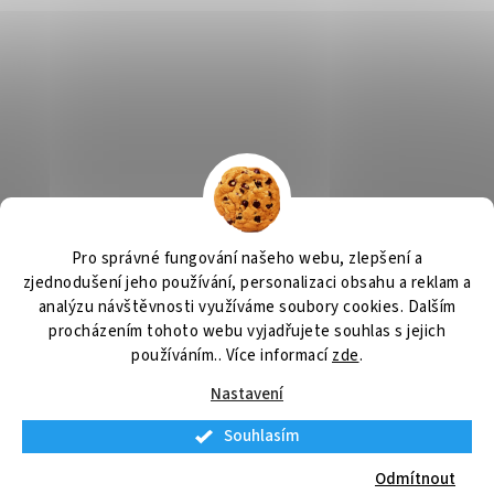
Výčepní zařízení, chlazení na pivo, chlazení piva
OSMO CZ
Pro správné fungování našeho webu, zlepšení a
Barvy Příbram
Obchodní podmínky
GDPR
zjednodušení jeho používání, personalizaci obsahu a reklam a
analýzu návštěvnosti využíváme soubory cookies. Dalším
procházením tohoto webu vyjadřujete souhlas s jejich
používáním.. Více informací
zde
.
Vytvořil Shoptet
Nastavení
Souhlasím
Copyright 2026
Výčepní zařízení
. Všechna práva vyhrazena.
Upravit
nastavení cookies
Odmítnout