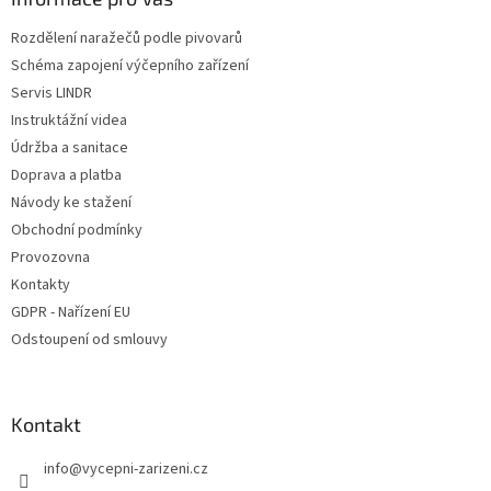
t
Rozdělení naražečů podle pivovarů
í
Schéma zapojení výčepního zařízení
Servis LINDR
Instruktážní videa
Údržba a sanitace
Doprava a platba
Návody ke stažení
Obchodní podmínky
Provozovna
Kontakty
GDPR - Nařízení EU
Odstoupení od smlouvy
Kontakt
info
@
vycepni-zarizeni.cz