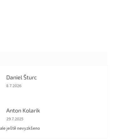
Daniel Šturc
Hodnocení obchodu je 5 z 5 hvězdiček.
8.7.2026
Anton Kolarik
Hodnocení obchodu je 5 z 5 hvězdiček.
29.7.2025
 ale ještě nevyzkšeno