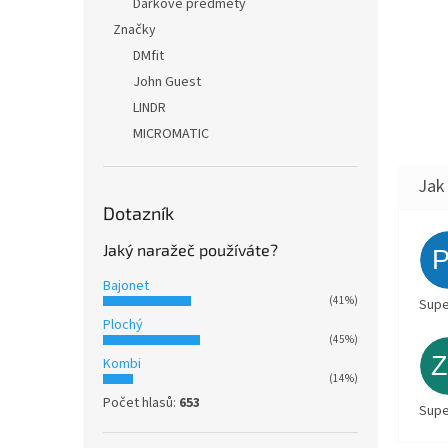
Dárkové předměty
Značky
DMfit
John Guest
LINDR
MICROMATIC
Dotazník
Jaký naražeč používáte?
Bajonet
(41%)
Supe
Plochý
(45%)
Kombi
(14%)
Počet hlasů:
653
Supe