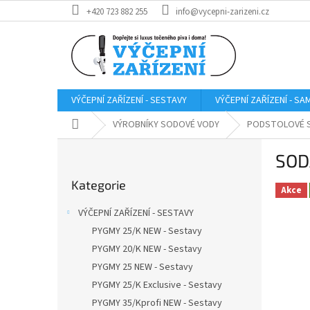
Přejít
+420 723 882 255
info@vycepni-zarizeni.cz
na
obsah
VÝČEPNÍ ZAŘÍZENÍ - SESTAVY
VÝČEPNÍ ZAŘÍZENÍ - S
Domů
VÝROBNÍKY SODOVÉ VODY
PODSTOLOVÉ 
P
SOD
o
Přeskočit
s
Kategorie
kategorie
t
Akce
r
VÝČEPNÍ ZAŘÍZENÍ - SESTAVY
a
PYGMY 25/K NEW - Sestavy
n
PYGMY 20/K NEW - Sestavy
n
í
PYGMY 25 NEW - Sestavy
p
PYGMY 25/K Exclusive - Sestavy
a
PYGMY 35/Kprofi NEW - Sestavy