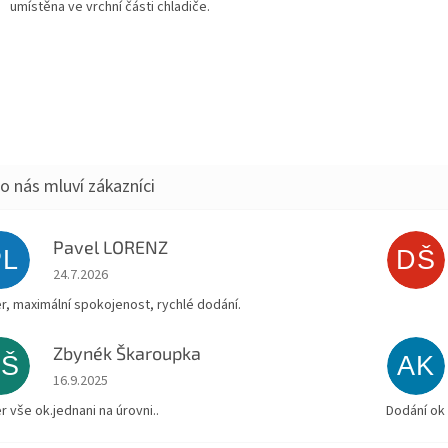
umístěna ve vrchní části chladiče.
Pavel LORENZ
PL
DŠ
Hodnocení obchodu je 5 z 5 hvězdiček.
24.7.2026
r, maximální spokojenost, rychlé dodání.
Zbynék Škaroupka
ZŠ
AK
Hodnocení obchodu je 5 z 5 hvězdiček.
16.9.2025
r vše ok.jednani na úrovni..
Dodání ok