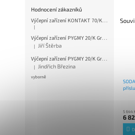
Hodnocení zákazníků
Souvi
Výčepní zařízení KONTAKT 70/K Green Line 1koh NEW komplet 2x naražeč
|
Hodnocení produktu je 4 z 5 hvězdiček.
Výčepní zařízení PYGMY 20/K Green Line NEW komplet 2 x naražeč
Jiří Štěrba
|
Hodnocení produktu je 5 z 5 hvězdiček.
Výčepní zařízení PYGMY 20/K Green Line NEW komplet 2 x naražeč
Jindřich Březina
|
Hodnocení produktu je 5 z 5 hvězdiček.
vyborně
SODA
přísl
5 644 
6 82
D