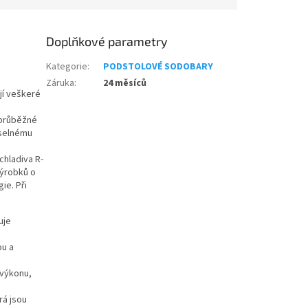
Doplňkové parametry
Kategorie
:
PODSTOLOVÉ SODOBARY
Záruka
:
24 měsíců
jí veškeré
průběžné
íselnému
chladiva R-
výrobků o
ie. Při
uje
ou a
 výkonu,
rá jsou