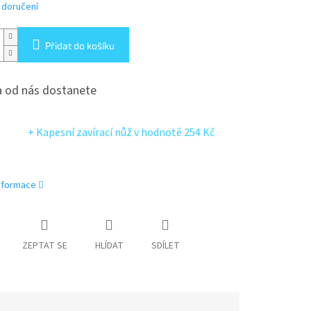
 doručení
Přidat do košíku
 od nás dostanete
+ Kapesní zavírací nůž
v hodnotě 254 Kč
informace
ZEPTAT SE
HLÍDAT
SDÍLET