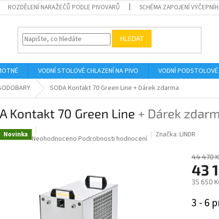
ROZDĚLENÍ NARAŽEČŮ PODLE PIVOVARŮ
SCHÉMA ZAPOJENÍ VÝČEPNÍH
HLEDAT
AMOTNÉ
VODNÍ STOLOVÉ CHLAZENÍ NA PIVO
VODNÍ PODSTOLOVÉ 
SODOBARY
SODA Kontakt 70 Green Line
+ Dárek zdarma
A Kontakt 70 Green Line
+ Dárek zdar
Značka:
LINDR
Novinka
Průměrné
Neohodnoceno
Podrobnosti hodnocení
hodnocení
produktu
44 470 K
43 
je
0,0
35 650 K
z
5
Měrná
3 - 6 p
hvězdiček.
cena: