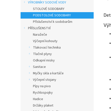
VÝROBNÍKY SODOVÉ VODY
STOLOVÉ SODOBARY
Det
PODSTOLOVÉ SODOBARY
Příslušenství k sodobarům
Výh
PŘÍSLUŠENSTVÍ
Naražeče
Výčepní kohouty
Tlakovací technika
Tlačné plyny
Odkapní misky
Sanitace
Myčky skla a kartáče
Výčepní stojany
Pípy na pivo
Rychlospojky
Hadice
Držáky plaket