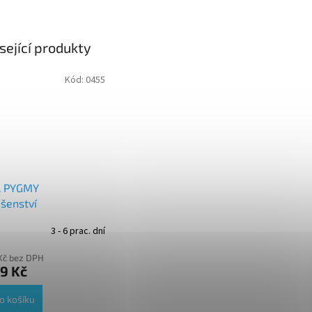
sející produkty
+ Dárek zdarma
Kód:
0455
+ Dárek zdarma
+ Dárek zdarma
 PYGMY
ušenství
3 - 6 prac. dní
Kč bez DPH
9 Kč
o košíku