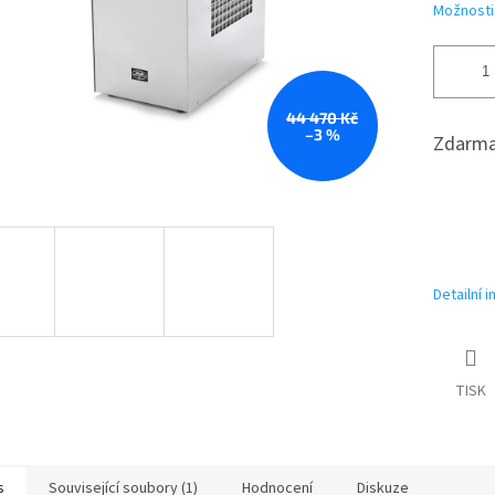
Možnosti
44 470 Kč
–3 %
Zdarma
Detailní 
TISK
s
Související soubory (1)
Hodnocení
Diskuze