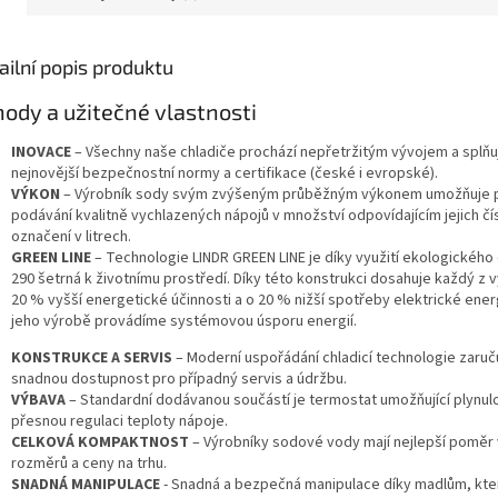
ailní popis produktu
ody a užitečné vlastnosti
INOVACE
– Všechny naše chladiče prochází nepřetržitým vývojem a splňu
nejnovější bezpečnostní normy a certifikace (české i evropské).
VÝKON
– Výrobník sody svým zvýšeným průběžným výkonem umožňuje 
podávání kvalitně vychlazených nápojů v množství odpovídajícím jejich č
označení v litrech.
GREEN LINE
– Technologie LINDR GREEN LINE je díky využití ekologického 
290 šetrná k životnímu prostředí. Díky této konstrukci dosahuje každý z 
20 % vyšší energetické účinnosti a o 20 % nižší spotřeby elektrické energ
jeho výrobě provádíme systémovou úsporu energií.
KONSTRUKCE A SERVIS
– Moderní uspořádání chladicí technologie zaruč
snadnou dostupnost pro případný servis a údržbu.
VÝBAVA
– Standardní dodávanou součástí je termostat umožňující plynul
přesnou regulaci teploty nápoje.
CELKOVÁ KOMPAKTNOST
– Výrobníky sodové vody mají nejlepší poměr
rozměrů a ceny na trhu.
SNADNÁ MANIPULACE
- Snadná a bezpečná manipulace díky madlům, kte