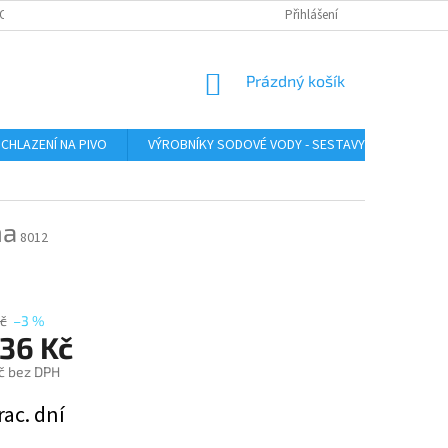
O ZAŘÍZENÍ
SERVIS LINDR
INSTRUKTÁŽNÍ VIDEA
Přihlášení
ÚDRŽBA A SA
NÁKUPNÍ
Prázdný košík
KOŠÍK
CHLAZENÍ NA PIVO
VÝROBNÍKY SODOVÉ VODY - SESTAVY
VÝROB
ma
8012
č
–3 %
136 Kč
č bez DPH
rac. dní