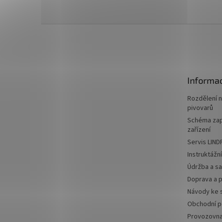
Z
á
p
a
t
Informac
í
Rozdělení 
pivovarů
Schéma zap
zařízení
Servis LIND
Instruktážn
Údržba a sa
Doprava a p
Návody ke 
Obchodní 
Provozovn