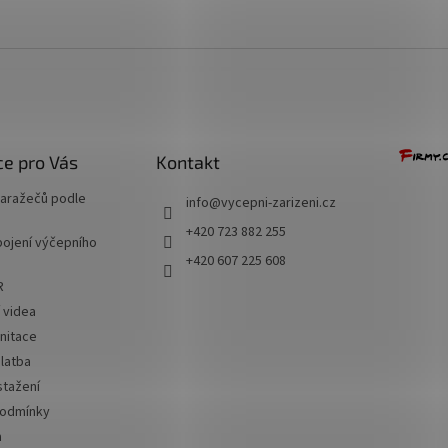
e pro Vás
Kontakt
naražečů podle
info
@
vycepni-zarizeni.cz
+420 723 882 255
ojení výčepního
+420 607 225 608
R
í videa
nitace
latba
stažení
podmínky
a