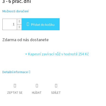
3 - 6 prac. dní
cena:
Možnosti doručení
Přidat do košíku
Zdarma od nás dostanete
+ Kapesní zavírací nůž
v hodnotě 254 Kč
Detailní informace
ZEPTAT SE
HLÍDAT
SDÍLET