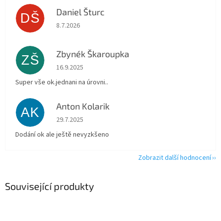
Daniel Šturc
DŠ
Hodnocení obchodu je 5 z 5 hvězdiček.
8.7.2026
Zbynék Škaroupka
ZŠ
Hodnocení obchodu je 5 z 5 hvězdiček.
16.9.2025
Super vše ok.jednani na úrovni..
Anton Kolarik
AK
Hodnocení obchodu je 5 z 5 hvězdiček.
29.7.2025
Dodání ok ale ještě nevyzkšeno
Zobrazit další hodnocení
Související produkty