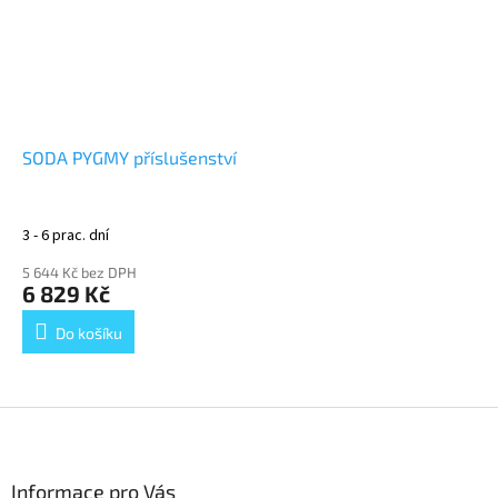
SODA PYGMY příslušenství
3 - 6 prac. dní
5 644 Kč bez DPH
6 829 Kč
Do košíku
Z
á
p
a
Informace pro Vás