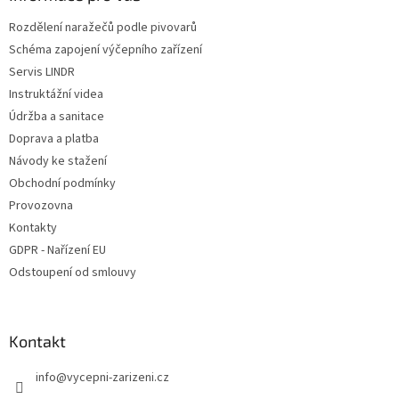
t
Rozdělení naražečů podle pivovarů
í
Schéma zapojení výčepního zařízení
Servis LINDR
Instruktážní videa
Údržba a sanitace
Doprava a platba
Návody ke stažení
Obchodní podmínky
Provozovna
Kontakty
GDPR - Nařízení EU
Odstoupení od smlouvy
Kontakt
info
@
vycepni-zarizeni.cz