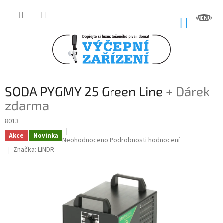
Přejít
na
NÁKUP
obsah
KOŠÍK
SODA PYGMY 25 Green Line
+ Dárek
zdarma
8013
Akce
Novinka
Průměrné
Neohodnoceno
Podrobnosti hodnocení
hodnocení
Značka:
LINDR
produktu
je
0,0
z
5
hvězdiček.