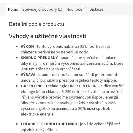
Popis
Související soubory (1)
Hodnocení
Diskuze
Detailní popis produktu
Výhody a užitečné vlastnosti
VÝKON
- tento výrobník nabízí až 25 l/hod. kvalitně
chlazené perlivé nebo neperlivé vody.
SNADNO PŘENOSNÝ
- snadná a bezpečná manipulace
díky malým rozměrům výčepního zařízení a madlům, která
jsou umístěna na jeho vrchní části.
VÝBAVA
- standardní dodávanou součástí je termostat
umožňující plynulou a přesnou regulaci teploty nápoje.
GREEN LINE
- Technologie LINDR GREEN LINE je díky využití
ekologického chladiva R-290 šetrná k životnímu prostředí.
Při jeho výrobě provádíme systémovou úsporu energií.
Díky této konstrukci dosahuje každý z výrobků o 20%
vyšší energetickou účinnost a o 20% nižší spotřebu
elektrické energie.
CHLADICÍ TECHNOLOGIE LINDR
- je vždy výkonnější než
její elektrický příkon.