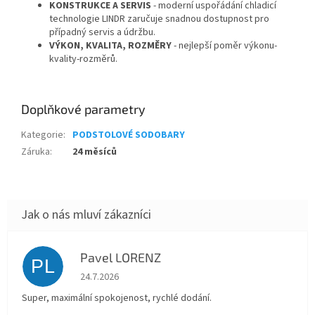
KONSTRUKCE A SERVIS
- moderní uspořádání chladicí
technologie LINDR zaručuje snadnou dostupnost pro
případný servis a údržbu.
VÝKON, KVALITA, ROZMĚRY
- nejlepší poměr výkonu-
kvality-rozměrů.
Doplňkové parametry
Kategorie
:
PODSTOLOVÉ SODOBARY
Záruka
:
24 měsíců
Pavel LORENZ
PL
Hodnocení obchodu je 5 z 5 hvězdiček.
24.7.2026
Super, maximální spokojenost, rychlé dodání.