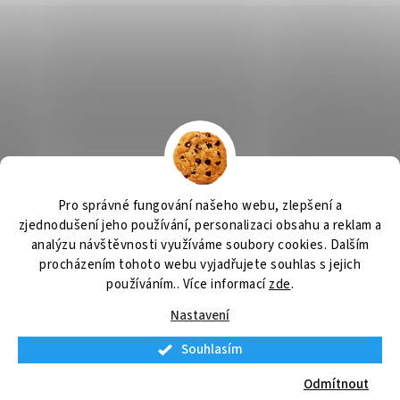
Výčepní zařízení, chlazení na pivo, chlazení piva
OSMO CZ
Pro správné fungování našeho webu, zlepšení a
Barvy Příbram
Obchodní podmínky
GDPR
zjednodušení jeho používání, personalizaci obsahu a reklam a
analýzu návštěvnosti využíváme soubory cookies. Dalším
procházením tohoto webu vyjadřujete souhlas s jejich
používáním.. Více informací
zde
.
Vytvořil Shoptet
Nastavení
Souhlasím
Copyright 2026
Výčepní zařízení
. Všechna práva vyhrazena.
Upravit
nastavení cookies
Odmítnout