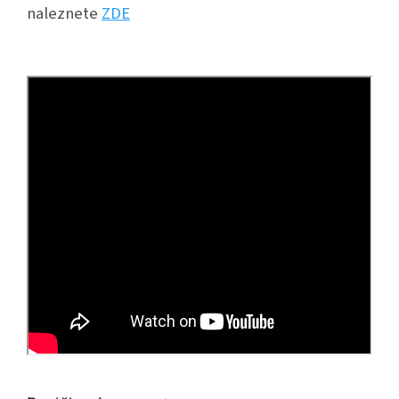
naleznete
ZDE