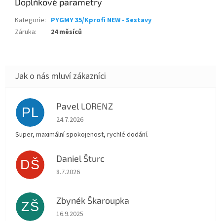
Doplňkové parametry
Kategorie
:
PYGMY 35/Kprofi NEW - Sestavy
Záruka
:
24 měsíců
Pavel LORENZ
PL
Hodnocení obchodu je 5 z 5 hvězdiček.
24.7.2026
Super, maximální spokojenost, rychlé dodání.
Daniel Šturc
DŠ
Hodnocení obchodu je 5 z 5 hvězdiček.
8.7.2026
Zbynék Škaroupka
ZŠ
Hodnocení obchodu je 5 z 5 hvězdiček.
16.9.2025