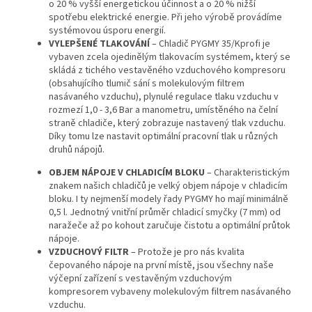
o 20 % vyšší energetickou účinnost a o 20 % nižší
spotřebu elektrické energie. Při jeho výrobě provádíme
systémovou úsporu energií.
VYLEPŠENÉ TLAKOVÁNÍ
– Chladič PYGMY 35/Kprofi je
vybaven zcela ojedinělým tlakovacím systémem, který se
skládá z tichého vestavěného vzduchového kompresoru
(obsahujícího tlumič sání s molekulovým filtrem
nasávaného vzduchu), plynulé regulace tlaku vzduchu v
rozmezí 1,0 - 3,6 Bar a manometru, umístěného na čelní
straně chladiče, který zobrazuje nastavený tlak vzduchu.
Díky tomu lze nastavit optimální pracovní tlak u různých
druhů nápojů.
OBJEM NÁPOJE V CHLADICÍM BLOKU
– Charakteristickým
znakem našich chladičů je velký objem nápoje v chladicím
bloku. I ty nejmenší modely řady PYGMY ho mají minimálně
0,5 l. Jednotný vnitřní průměr chladicí smyčky (7 mm) od
naražeče až po kohout zaručuje čistotu a optimální průtok
nápoje.
VZDUCHOVÝ FILTR
– Protože je pro nás kvalita
čepovaného nápoje na první místě, jsou všechny naše
výčepní zařízení s vestavěným vzduchovým
kompresorem vybaveny molekulovým filtrem nasávaného
vzduchu.