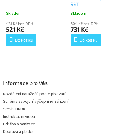
SET
Skladem
Skladem
Průměrné
Průměrné
hodnocení
hodnocení
431 Kč bez DPH
604 Kč bez DPH
produktu
produktu
521 Kč
731 Kč
je
je
5,0
5,0
Do košíku
Do košíku
z
z
5
5
hvězdiček.
hvězdiček.
Z
á
p
a
Informace pro Vás
t
Rozdělení naražečů podle pivovarů
í
Schéma zapojení výčepního zařízení
Servis LINDR
Instruktážní videa
Údržba a sanitace
Doprava a platba