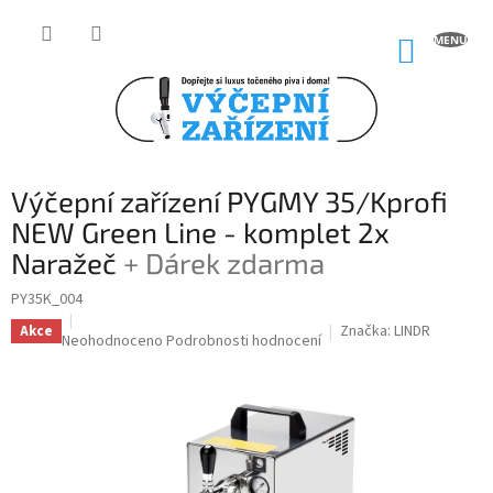
Přejít
na
NÁKUP
obsah
KOŠÍK
Výčepní zařízení PYGMY 35/Kprofi
NEW Green Line - komplet 2x
Naražeč
+ Dárek zdarma
PY35K_004
Značka:
LINDR
Akce
Průměrné
Neohodnoceno
Podrobnosti hodnocení
hodnocení
produktu
je
0,0
z
5
hvězdiček.