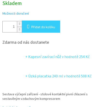
Skladem
cena:
Možnosti doručení
Přidat do košíku
Zdarma od nás dostanete
+ Kapesní zavírací nůž
v hodnotě 254 Kč
+ Úzká placatka 240 ml
v hodnotě 508 Kč
Sestava výčepní zařízení - stolové kontaktní pivní chlazení s
vestavěným vzduchovým kompresorem