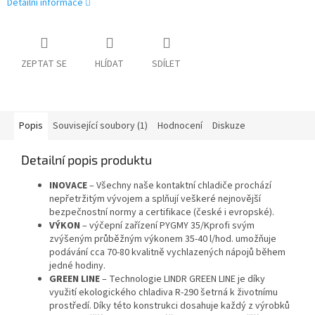
Detailní informace
ZEPTAT SE
HLÍDAT
SDÍLET
Popis
Související soubory (1)
Hodnocení
Diskuze
Detailní popis produktu
INOVACE
– Všechny naše kontaktní chladiče prochází
nepřetržitým vývojem a splňují veškeré nejnovější
bezpečnostní normy a certifikace (české i evropské).
VÝKON
– výčepní zařízení PYGMY 35/Kprofi svým
zvýšeným průběžným výkonem 35-40 l/hod. umožňuje
podávání cca 70-80 kvalitně vychlazených nápojů během
jedné hodiny.
GREEN LINE
– Technologie LINDR GREEN LINE je díky
využití ekologického chladiva R-290 šetrná k životnímu
prostředí. Díky této konstrukci dosahuje každý z výrobků