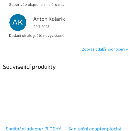
Super vše ok.jednani na úrovni..
Anton Kolarik
AK
Hodnocení obchodu je 5 z 5 hvězdiček.
29.7.2025
Dodání ok ale ještě nevyzkšeno
Zobrazit další hodnocení
Související produkty
Sanitační adapter PLOCHÝ
Sanitační adapter plochý