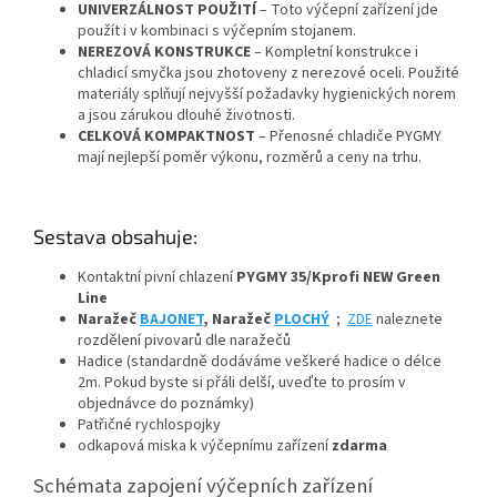
UNIVERZÁLNOST POUŽITÍ
– Toto výčepní zařízení jde
použít i v kombinaci s výčepním stojanem.
NEREZOVÁ KONSTRUKCE
– Kompletní konstrukce i
chladicí smyčka jsou zhotoveny z nerezové oceli. Použité
materiály splňují nejvyšší požadavky hygienických norem
a jsou zárukou dlouhé životnosti.
CELKOVÁ KOMPAKTNOST
– Přenosné chladiče PYGMY
mají nejlepší poměr výkonu, rozměrů a ceny na trhu.
Sestava obsahuje:
Kontaktní pivní chlazení
PYGMY 35/Kprofi NEW Green
Line
Naražeč
BAJONET
, Naražeč
PLOCHÝ
;
ZDE
naleznete
rozdělení pivovarů dle naražečů
Hadice (standardně dodáváme veškeré hadice o délce
2m. Pokud byste si přáli delší, uveďte to prosím v
objednávce do poznámky)
Patřičné rychlospojky
odkapová miska k výčepnímu zařízení
zdarma
Schémata zapojení výčepních zařízení