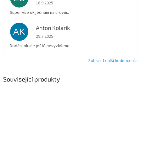
Hodnocení obchodu je 5 z 5 hvězdiček.
16.9.2025
Super vše ok.jednani na úrovni..
Anton Kolarik
AK
Hodnocení obchodu je 5 z 5 hvězdiček.
29.7.2025
Dodání ok ale ještě nevyzkšeno
Zobrazit další hodnocení
Související produkty