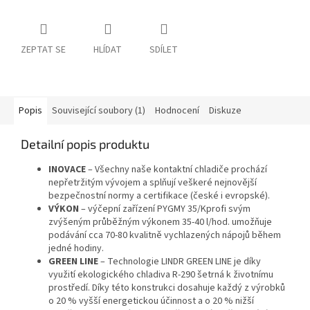
ZEPTAT SE
HLÍDAT
SDÍLET
Popis
Související soubory (1)
Hodnocení
Diskuze
Detailní popis produktu
INOVACE
– Všechny naše kontaktní chladiče prochází
nepřetržitým vývojem a splňují veškeré nejnovější
bezpečnostní normy a certifikace (české i evropské).
VÝKON
– výčepní zařízení PYGMY 35/Kprofi svým
zvýšeným průběžným výkonem 35-40 l/hod. umožňuje
podávání cca 70-80 kvalitně vychlazených nápojů během
jedné hodiny.
GREEN LINE
– Technologie LINDR GREEN LINE je díky
využití ekologického chladiva R-290 šetrná k životnímu
prostředí. Díky této konstrukci dosahuje každý z výrobků
o 20 % vyšší energetickou účinnost a o 20 % nižší