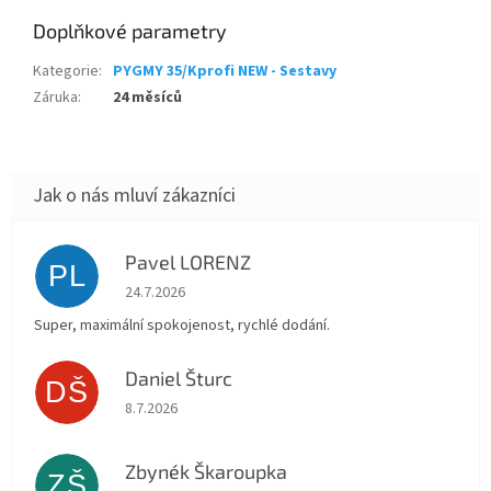
Doplňkové parametry
Kategorie
:
PYGMY 35/Kprofi NEW - Sestavy
Záruka
:
24 měsíců
Pavel LORENZ
PL
Hodnocení obchodu je 5 z 5 hvězdiček.
24.7.2026
Super, maximální spokojenost, rychlé dodání.
Daniel Šturc
DŠ
Hodnocení obchodu je 5 z 5 hvězdiček.
8.7.2026
Zbynék Škaroupka
ZŠ