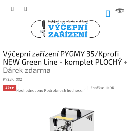
Přejít
na
NÁKUP
obsah
KOŠÍK
Výčepní zařízení PYGMY 35/Kprofi
NEW Green Line - komplet PLOCHÝ
+
Dárek zdarma
PY35K_002
Značka:
LINDR
Akce
Průměrné
Neohodnoceno
Podrobnosti hodnocení
hodnocení
produktu
je
0,0
z
5
hvězdiček.