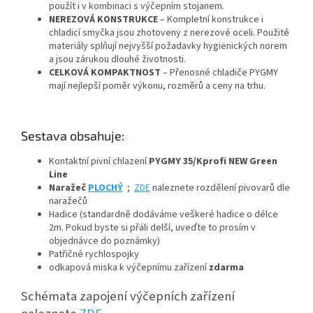
použít i v kombinaci s výčepním stojanem.
NEREZOVÁ KONSTRUKCE
– Kompletní konstrukce i
chladicí smyčka jsou zhotoveny z nerezové oceli. Použité
materiály splňují nejvyšší požadavky hygienických norem
a jsou zárukou dlouhé životnosti.
CELKOVÁ KOMPAKTNOST
– Přenosné chladiče PYGMY
mají nejlepší poměr výkonu, rozměrů a ceny na trhu.
Sestava obsahuje:
Kontaktní pivní chlazení
PYGMY 35/Kprofi NEW Green
Line
Naražeč
PLOCHÝ
;
ZDE
naleznete rozdělení pivovarů dle
naražečů
Hadice (standardně dodáváme veškeré hadice o délce
2m. Pokud byste si přáli delší, uveďte to prosím v
objednávce do poznámky)
Patřičné rychlospojky
odkapová miska k výčepnímu zařízení
zdarma
Schémata zapojení výčepních zařízení