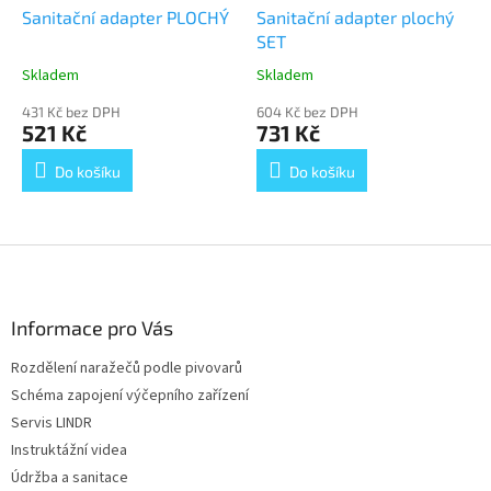
Sanitační adapter PLOCHÝ
Sanitační adapter plochý
SET
Skladem
Skladem
Průměrné
Průměrné
hodnocení
hodnocení
431 Kč bez DPH
604 Kč bez DPH
produktu
produktu
521 Kč
731 Kč
je
je
5,0
5,0
Do košíku
Do košíku
z
z
5
5
hvězdiček.
hvězdiček.
Z
á
p
a
Informace pro Vás
t
Rozdělení naražečů podle pivovarů
í
Schéma zapojení výčepního zařízení
Servis LINDR
Instruktážní videa
Údržba a sanitace