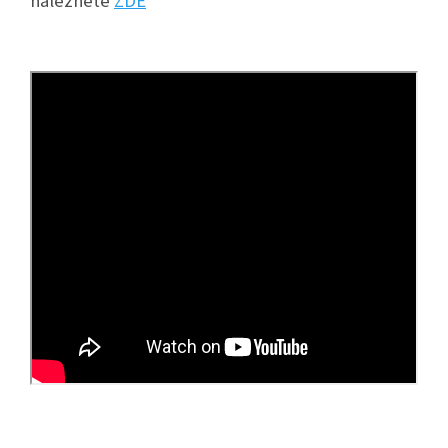
naleznete
ZDE