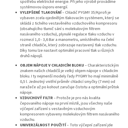
spotřebu elektrické energie. Při jeho výrobě provádíme
systémovou úsporu energií.
VYLEPŠENÉ TLAKOVÁNÍ
– Chladič PYGMY 35/Kprofi je
vybaven zcela ojedinělým tlakovacím systémem, který se
skládá z tichého vestavěného vzduchového kompresoru
(obsahujícího tlumič sání s molekulovým filtrem
nasávaného vzduchu), plynulé regulace tlaku vzduchu v
rozmezí 1,0 - 3,6 Bar a manometru, umístěného na čelní
straně chladiče, který zobrazuje nastavený tlak vzduchu.
Díky tomu lze nastavit optimální pracovní tlak u různých
druhů nápojů.
OBJEM NÁPOJE V CHLADICÍM BLOKU
– Charakteristickým
znakem našich chladičů je velký objem nápoje v chladicím
bloku. I ty nejmenší modely řady PYGMY ho mají minimálně
0,5 l. Jednotný vnitřní průměr chladicí smyčky (7 mm) od
naražeče až po kohout zaručuje čistotu a optimální průtok
nápoje.
VZDUCHOVÝ FILTR
– Protože je pro nás kvalita
čepovaného nápoje na první místě, jsou všechny naše
výčepní zařízení s vestavěným vzduchovým
kompresorem vybaveny molekulovým filtrem nasávaného
vzduchu.
UNIVERZÁLNOST POUŽITÍ
– Toto výčepní zařízení jde