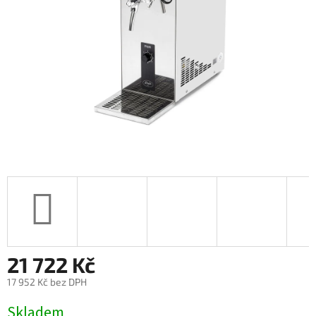
21 722 Kč
17 952 Kč bez DPH
Měrná
Skladem
cena: