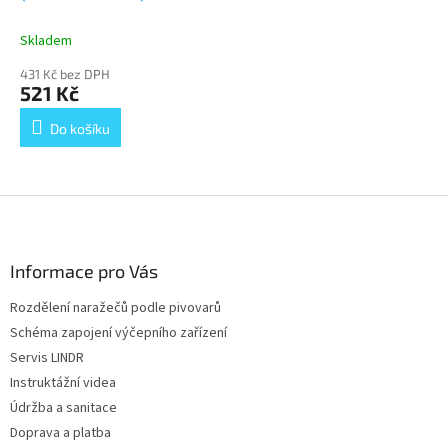
Skladem
431 Kč bez DPH
521 Kč
Do košíku
Z
á
p
a
Informace pro Vás
t
Rozdělení naražečů podle pivovarů
í
Schéma zapojení výčepního zařízení
Servis LINDR
Instruktážní videa
Údržba a sanitace
Doprava a platba