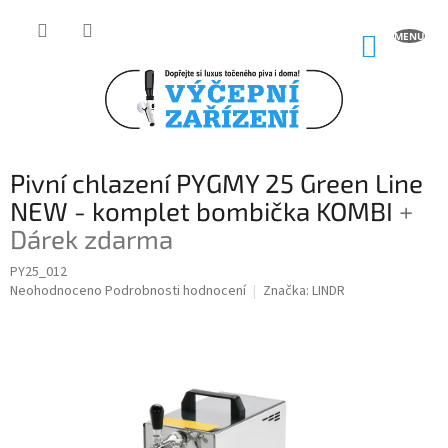
Přejít
na
NÁKUP
obsah
KOŠÍK
Pivní chlazení PYGMY 25 Green Line
NEW - komplet bombička KOMBI
+
Dárek zdarma
PY25_012
Průměrné
Neohodnoceno
Podrobnosti hodnocení
Značka:
LINDR
hodnocení
produktu
je
0,0
z
5
hvězdiček.