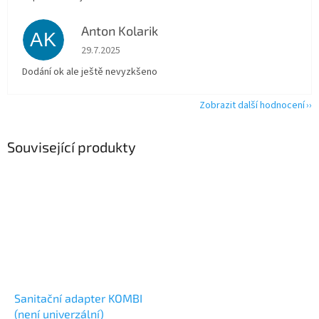
Anton Kolarik
AK
Hodnocení obchodu je 5 z 5 hvězdiček.
29.7.2025
Dodání ok ale ještě nevyzkšeno
Zobrazit další hodnocení
Související produkty
Sanitační adapter KOMBI
(není univerzální)