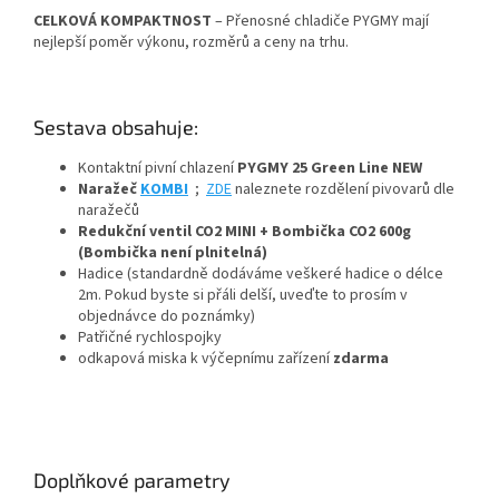
CELKOVÁ KOMPAKTNOST
– Přenosné chladiče PYGMY mají
nejlepší poměr výkonu, rozměrů a ceny na trhu.
Sestava obsahuje:
Kontaktní pivní chlazení
PYGMY 25 Green Line NEW
Naražeč
KOMBI
;
ZDE
naleznete rozdělení pivovarů dle
naražečů
Redukční ventil CO2 MINI + Bombička CO2 600g
(Bombička není plnitelná)
Hadice (standardně dodáváme veškeré hadice o délce
2m. Pokud byste si přáli delší, uveďte to prosím v
objednávce do poznámky)
Patřičné rychlospojky
odkapová miska k výčepnímu zařízení
zdarma
Doplňkové parametry