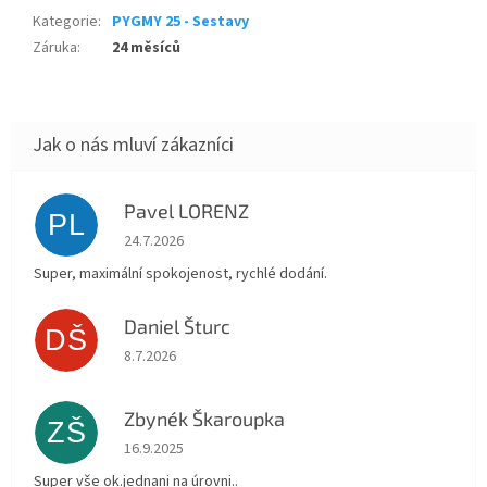
Kategorie
:
PYGMY 25 - Sestavy
Záruka
:
24 měsíců
Pavel LORENZ
PL
Hodnocení obchodu je 5 z 5 hvězdiček.
24.7.2026
Super, maximální spokojenost, rychlé dodání.
Daniel Šturc
DŠ
Hodnocení obchodu je 5 z 5 hvězdiček.
8.7.2026
Zbynék Škaroupka
ZŠ
Hodnocení obchodu je 5 z 5 hvězdiček.
16.9.2025
Super vše ok.jednani na úrovni..