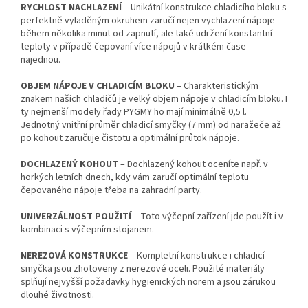
RYCHLOST NACHLAZENÍ
– Unikátní konstrukce chladicího bloku s
perfektně vyladěným okruhem zaručí nejen vychlazení nápoje
během několika minut od zapnutí, ale také udržení konstantní
teploty v případě čepovaní více nápojů v krátkém čase
najednou.
OBJEM
NÁPOJE V CHLADICÍM
BLOKU
– Charakteristickým
znakem našich chladičů je velký objem nápoje v chladicím bloku. I
ty nejmenší modely řady PYGMY ho mají minimálně 0,5 l.
Jednotný vnitřní průměr chladicí smyčky (7 mm) od naražeče až
po kohout zaručuje čistotu a optimální průtok nápoje.
DOCHLAZENÝ KOHOUT
– Dochlazený kohout oceníte např. v
horkých letních dnech, kdy vám zaručí optimální teplotu
čepovaného nápoje třeba na zahradní party.
UNIVERZÁLNOST POUŽITÍ
– Toto výčepní zařízení jde použít i v
kombinaci s výčepním stojanem.
NEREZOVÁ KONSTRUKCE
– Kompletní konstrukce i chladicí
smyčka jsou zhotoveny z nerezové oceli. Použité materiály
splňují nejvyšší požadavky hygienických norem a jsou zárukou
dlouhé životnosti.