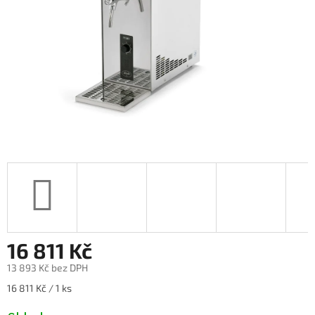
16 811 Kč
13 893 Kč bez DPH
Měrná
16 811 Kč / 1 ks
cena: