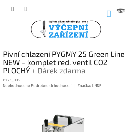
Přejít
na
NÁKUP
obsah
KOŠÍK
Pivní chlazení PYGMY 25 Green Line
NEW - komplet red. ventil CO2
PLOCHÝ
+ Dárek zdarma
PY25_005
Průměrné
Neohodnoceno
Podrobnosti hodnocení
Značka:
LINDR
hodnocení
produktu
je
0,0
z
5
hvězdiček.