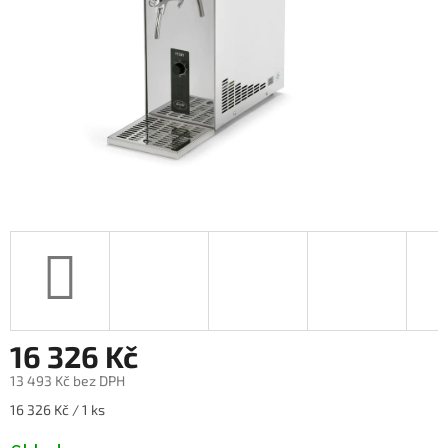
16 326 Kč
13 493 Kč bez DPH
Měrná
16 326 Kč / 1 ks
cena: