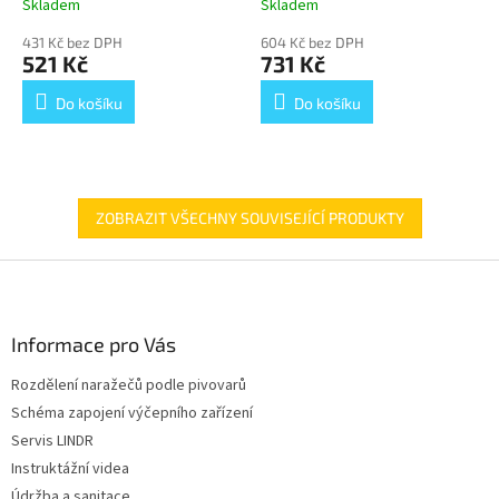
Skladem
Skladem
Průměrné
Průměrné
hodnocení
hodnocení
431 Kč bez DPH
604 Kč bez DPH
produktu
produktu
521 Kč
731 Kč
je
je
5,0
5,0
Do košíku
Do košíku
z
z
5
5
hvězdiček.
hvězdiček.
ZOBRAZIT VŠECHNY SOUVISEJÍCÍ PRODUKTY
Z
á
p
a
Informace pro Vás
t
Rozdělení naražečů podle pivovarů
í
Schéma zapojení výčepního zařízení
Servis LINDR
Instruktážní videa
Údržba a sanitace