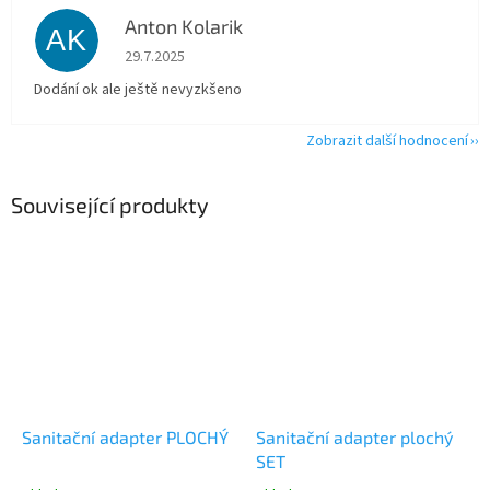
Anton Kolarik
AK
Hodnocení obchodu je 5 z 5 hvězdiček.
29.7.2025
Dodání ok ale ještě nevyzkšeno
Zobrazit další hodnocení
Související produkty
Sanitační adapter PLOCHÝ
Sanitační adapter plochý
SET