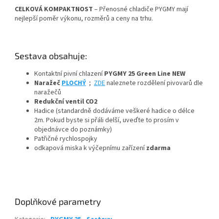
CELKOVÁ KOMPAKTNOST
– Přenosné chladiče PYGMY mají
nejlepší poměr výkonu, rozměrů a ceny na trhu.
Sestava obsahuje:
Kontaktní pivní chlazení
PYGMY 25 Green Line NEW
Naražeč
PLOCHÝ
;
ZDE
naleznete rozdělení pivovarů dle
naražečů
Redukční ventil CO2
Hadice (standardně dodáváme veškeré hadice o délce
2m. Pokud byste si přáli delší, uveďte to prosím v
objednávce do poznámky)
Patřičné rychlospojky
odkapová miska k výčepnímu zařízení
zdarma
Doplňkové parametry