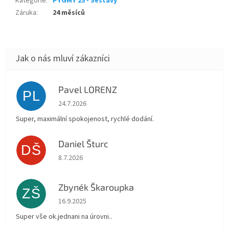
Kategorie
:
PYGMY 25 - Sestavy
Záruka
:
24 měsíců
Pavel LORENZ
PL
Hodnocení obchodu je 5 z 5 hvězdiček.
24.7.2026
Super, maximální spokojenost, rychlé dodání.
Daniel Šturc
DŠ
Hodnocení obchodu je 5 z 5 hvězdiček.
8.7.2026
Zbynék Škaroupka
ZŠ
Hodnocení obchodu je 5 z 5 hvězdiček.
16.9.2025
Super vše ok.jednani na úrovni..