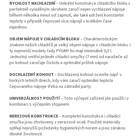
RYCHLOST NACHLAZENÍ
– Unikátní konstrukce chladicího bloku s
perfektně vyladěným okruhem zaručí nejen vychlazení nápoje
během několika minut od zapnutí, ale také udržení konstantní
teploty v případě čepovaní více nápojů v krátkém čase
najednou.
OBJEM
NÁPOJE V CHLADICÍM
BLOKU
– Charakteristickým
znakem našich chladičů je velký objem nápoje v chladicím bloku. I
ty nejmenší modely řady PYGMY ho mají minimálně 0,5 l.
Jednotný vnitřní průměr chladicí smyčky (7 mm) od naražeče až
po kohout zaručuje čistotu a optimální průtok nápoje.
DOCHLAZENÝ KOHOUT
– Dochlazený kohout oceníte např. v
horkých letních dnech, kdy vám zaručí optimální teplotu
čepovaného nápoje třeba na zahradní party.
UNIVERZÁLNOST POUŽITÍ
– Toto výčepní zařízení jde použít i v
kombinaci s výčepním stojanem.
NEREZOVÁ KONSTRUKCE
– Kompletní konstrukce i chladicí
smyčka jsou zhotoveny z nerezové oceli. Použité materiály
splňují nejvyšší požadavky hygienických norem a jsou zárukou
dlouhé životnosti.