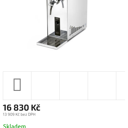
16 830 Kč
13 909 Kč bez DPH
Měrná
Skladem
cena: