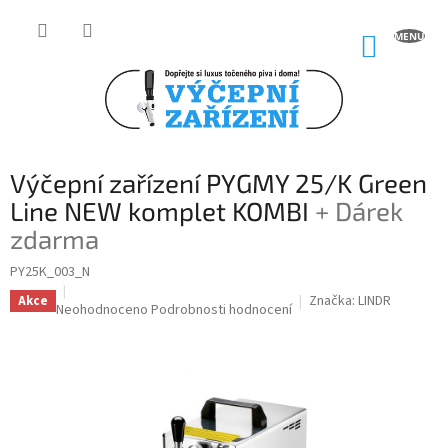
Přejít
na
NÁKUP
obsah
KOŠÍK
Výčepní zařízení PYGMY 25/K Green
Line NEW komplet KOMBI
+ Dárek
zdarma
PY25K_003_N
Značka:
LINDR
Akce
Průměrné
Neohodnoceno
Podrobnosti hodnocení
hodnocení
produktu
je
0,0
z
5
hvězdiček.