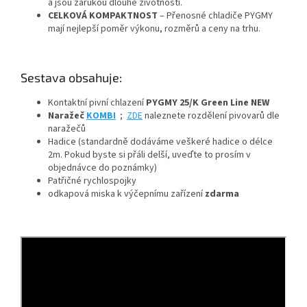
a jsou zárukou dlouhé životnosti.
CELKOVÁ KOMPAKTNOST
– Přenosné chladiče PYGMY
mají nejlepší poměr výkonu, rozměrů a ceny na trhu.
Sestava obsahuje:
Kontaktní pivní chlazení
PYGMY 25/K Green Line NEW
Naražeč
KOMBI
;
ZDE
naleznete rozdělení pivovarů dle
naražečů
Hadice (standardně dodáváme veškeré hadice o délce
2m. Pokud byste si přáli delší, uveďte to prosím v
objednávce do poznámky)
Patřičné rychlospojky
odkapová miska k výčepnímu zařízení
zdarma