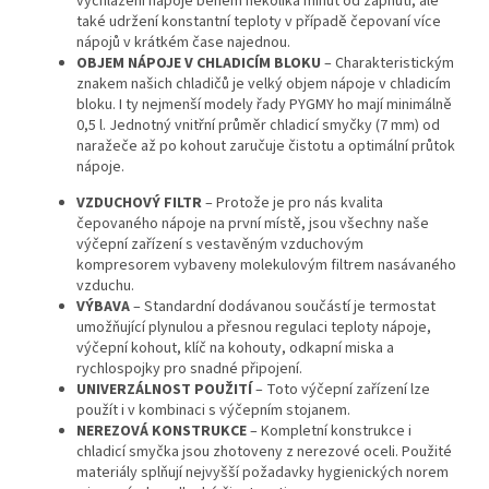
vychlazení nápoje během několika minut od zapnutí, ale
také udržení konstantní teploty v případě čepovaní více
nápojů v krátkém čase najednou.
OBJEM NÁPOJE V CHLADICÍM BLOKU
– Charakteristickým
znakem našich chladičů je velký objem nápoje v chladicím
bloku. I ty nejmenší modely řady PYGMY ho mají minimálně
0,5 l. Jednotný vnitřní průměr chladicí smyčky (7 mm) od
naražeče až po kohout zaručuje čistotu a optimální průtok
nápoje.
VZDUCHOVÝ FILTR
– Protože je pro nás kvalita
čepovaného nápoje na první místě, jsou všechny naše
výčepní zařízení s vestavěným vzduchovým
kompresorem vybaveny molekulovým filtrem nasávaného
vzduchu.
VÝBAVA
– Standardní dodávanou součástí je termostat
umožňující plynulou a přesnou regulaci teploty nápoje,
výčepní kohout, klíč na kohouty, odkapní miska a
rychlospojky pro snadné připojení.
UNIVERZÁLNOST POUŽITÍ
– Toto výčepní zařízení lze
použít i v kombinaci s výčepním stojanem.
NEREZOVÁ KONSTRUKCE
– Kompletní konstrukce i
chladicí smyčka jsou zhotoveny z nerezové oceli. Použité
materiály splňují nejvyšší požadavky hygienických norem