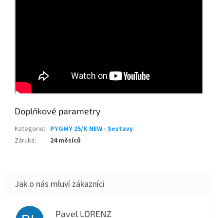
Doplňkové parametry
Kategorie
:
PYGMY 25/K NEW - Sestavy
Záruka
:
24 měsíců
Pavel LORENZ