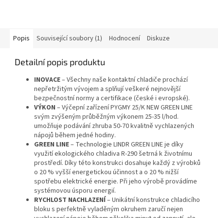
Popis
Související soubory (1)
Hodnocení
Diskuze
Detailní popis produktu
INOVACE
– Všechny naše kontaktní chladiče prochází
nepřetržitým vývojem a splňují veškeré nejnovější
bezpečnostní normy a certifikace (české i evropské).
VÝKON
– Výčepní zařízení PYGMY 25/K NEW GREEN LINE
svým zvýšeným průběžným výkonem 25-35 l/hod.
umožňuje podávání zhruba 50-70 kvalitně vychlazených
nápojů během jedné hodiny.
GREEN LINE
– Technologie LINDR GREEN LINE je díky
využití ekologického chladiva R-290 šetrná k životnímu
prostředí. Díky této konstrukci dosahuje každý z výrobků
o 20 % vyšší energetickou účinnost a o 20 % nižší
spotřebu elektrické energie. Při jeho výrobě provádíme
systémovou úsporu energií.
RYCHLOST NACHLAZENÍ
– Unikátní konstrukce chladicího
bloku s perfektně vyladěným okruhem zaručí nejen