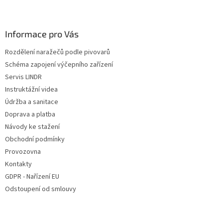
Z
á
p
a
Informace pro Vás
t
Rozdělení naražečů podle pivovarů
í
Schéma zapojení výčepního zařízení
Servis LINDR
Instruktážní videa
Údržba a sanitace
Doprava a platba
Návody ke stažení
Obchodní podmínky
Provozovna
Kontakty
GDPR - Nařízení EU
Odstoupení od smlouvy