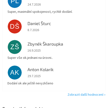
PL
Hodnocení obchodu je 5 z 5 hvězdiček.
24.7.2026
Super, maximální spokojenost, rychlé dodání.
Daniel Šturc
DŠ
Hodnocení obchodu je 5 z 5 hvězdiček.
8.7.2026
Zbynék Škaroupka
ZŠ
Hodnocení obchodu je 5 z 5 hvězdiček.
16.9.2025
Super vše ok.jednani na úrovni..
Anton Kolarik
AK
Hodnocení obchodu je 5 z 5 hvězdiček.
29.7.2025
Dodání ok ale ještě nevyzkšeno
Zobrazit další hodnocení