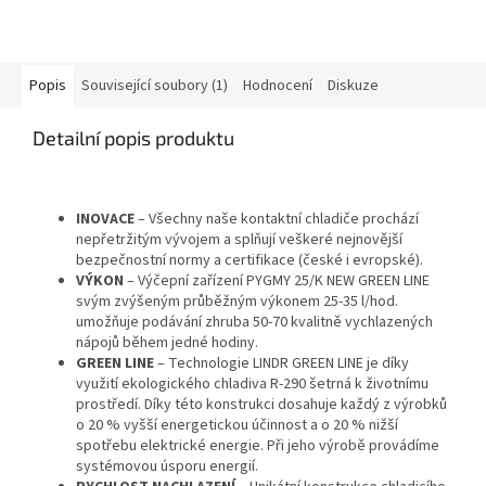
Popis
Související soubory (1)
Hodnocení
Diskuze
Detailní popis produktu
INOVACE
– Všechny naše kontaktní chladiče prochází
nepřetržitým vývojem a splňují veškeré nejnovější
bezpečnostní normy a certifikace (české i evropské).
VÝKON
– Výčepní zařízení PYGMY 25/K NEW GREEN LINE
svým zvýšeným průběžným výkonem 25-35 l/hod.
umožňuje podávání zhruba 50-70 kvalitně vychlazených
nápojů během jedné hodiny.
GREEN LINE
– Technologie LINDR GREEN LINE je díky
využití ekologického chladiva R-290 šetrná k životnímu
prostředí. Díky této konstrukci dosahuje každý z výrobků
o 20 % vyšší energetickou účinnost a o 20 % nižší
spotřebu elektrické energie. Při jeho výrobě provádíme
systémovou úsporu energií.