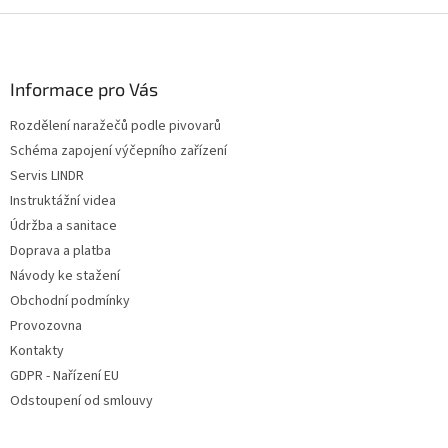
Z
á
p
a
Informace pro Vás
t
Rozdělení naražečů podle pivovarů
í
Schéma zapojení výčepního zařízení
Servis LINDR
Instruktážní videa
Údržba a sanitace
Doprava a platba
Návody ke stažení
Obchodní podmínky
Provozovna
Kontakty
GDPR - Nařízení EU
Odstoupení od smlouvy