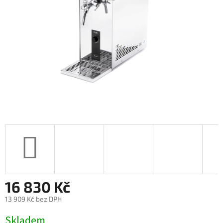
16 830 Kč
13 909 Kč bez DPH
Měrná
Skladem
cena: