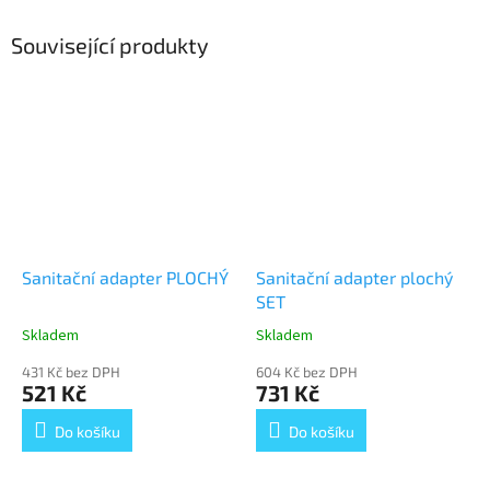
Související produkty
Sanitační adapter PLOCHÝ
Sanitační adapter plochý
SET
Skladem
Skladem
Průměrné
Průměrné
hodnocení
hodnocení
431 Kč bez DPH
604 Kč bez DPH
produktu
produktu
521 Kč
731 Kč
je
je
5,0
5,0
Do košíku
Do košíku
z
z
5
5
hvězdiček.
hvězdiček.