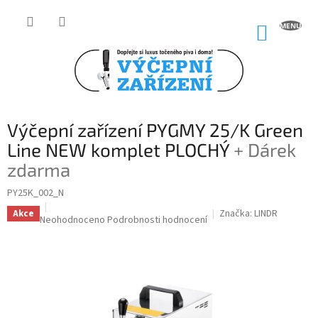
Přejít
na
NÁKUP
obsah
KOŠÍK
Výčepní zařízení PYGMY 25/K Green
Line NEW komplet PLOCHÝ
+ Dárek
zdarma
PY25K_002_N
Značka:
LINDR
Akce
Průměrné
Neohodnoceno
Podrobnosti hodnocení
hodnocení
produktu
je
0,0
z
5
hvězdiček.