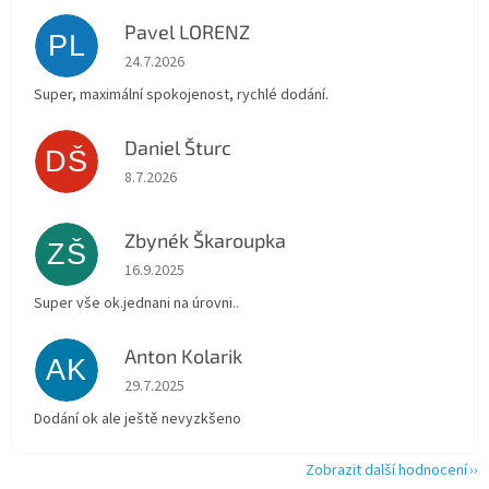
Pavel LORENZ
PL
Hodnocení obchodu je 5 z 5 hvězdiček.
24.7.2026
Super, maximální spokojenost, rychlé dodání.
Daniel Šturc
DŠ
Hodnocení obchodu je 5 z 5 hvězdiček.
8.7.2026
Zbynék Škaroupka
ZŠ
Hodnocení obchodu je 5 z 5 hvězdiček.
16.9.2025
Super vše ok.jednani na úrovni..
Anton Kolarik
AK
Hodnocení obchodu je 5 z 5 hvězdiček.
29.7.2025
Dodání ok ale ještě nevyzkšeno
Zobrazit další hodnocení