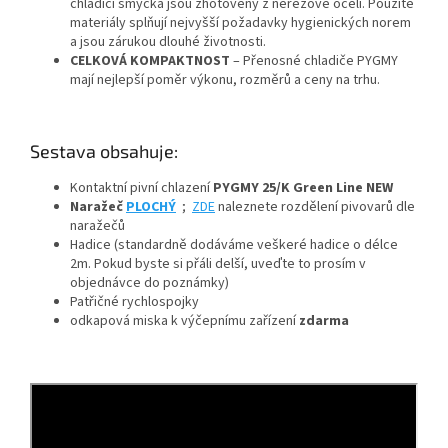
chladicí smyčka jsou zhotoveny z nerezové oceli. Použité
materiály splňují nejvyšší požadavky hygienických norem
a jsou zárukou dlouhé životnosti.
CELKOVÁ KOMPAKTNOST
– Přenosné chladiče PYGMY
mají nejlepší poměr výkonu, rozměrů a ceny na trhu.
Sestava obsahuje:
Kontaktní pivní chlazení
PYGMY 25/K Green Line NEW
Naražeč
PLOCHÝ
;
ZDE
naleznete rozdělení pivovarů dle
naražečů
Hadice (standardně dodáváme veškeré hadice o délce
2m. Pokud byste si přáli delší, uveďte to prosím v
objednávce do poznámky)
Patřičné rychlospojky
odkapová miska k výčepnímu zařízení
zdarma