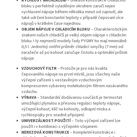
RYCHLOST NACHLAZENÍ
– Unikátní konstrukce chladicího
bloku s perfektně vyladěným okruhem zaručí nejen
vychlazení nápoje během několika minut od zapnutí, ale
také udržení konstantní teploty v případě čepovaní více
nápojů v krátkém čase najednou.
OBJEM NÁPOJE V CHLADICÍM BLOKU
– Charakteristickým
znakem našich chladičů je velký objem nápoje v chladicím
bloku. I ty nejmenší modely řady PYGMY ho mají minimálně
0,5 l. Jednotný vnitřní průměr chladicí smyčky (7 mm) od
naražeče až po kohout zaručuje čistotu a optimální průtok
nápoje.
VZDUCHOVÝ FILTR
– Protože je pro nás kvalita
čepovaného nápoje na první místě, jsou všechny naše
výčepní zařízení s vestavěným vzduchovým
kompresorem vybaveny molekulovým filtrem nasávaného
vzduchu.
VÝBAVA
– Standardní dodávanou součástí je termostat
umožňující plynulou a přesnou regulaci teploty nápoje,
výčepní kohout, klíč na kohouty, odkapní miska a
rychlospojky pro snadné připojení.
UNIVERZÁLNOST POUŽITÍ
– Toto výčepní zařízení lze
použít i v kombinaci s výčepním stojanem.
NEREZOVÁ KONSTRUKCE
– Kompletní konstrukce i