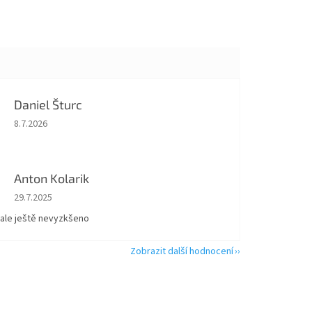
Daniel Šturc
Hodnocení obchodu je 5 z 5 hvězdiček.
8.7.2026
Anton Kolarik
Hodnocení obchodu je 5 z 5 hvězdiček.
29.7.2025
 ale ještě nevyzkšeno
Zobrazit další hodnocení