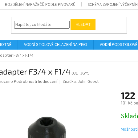
ROZDĚLENÍ NARAŽEČŮ PODLE PIVOVARŮ
SCHÉMA ZAPOJENÍ VÝČEPNÍH
HLEDAT
AMOTNÉ
VODNÍ STOLOVÉ CHLAZENÍ NA PIVO
VODNÍ PODSTOLOVÉ 
dapter F3/4 x F1/4
adapter F3/4 x F1/4
031_JGY9
né
noceno
Podrobnosti hodnocení
Značka:
John Guest
ní
122
u
101 Kč b
Měrná
Skla
cena:
ek.
Možnosti