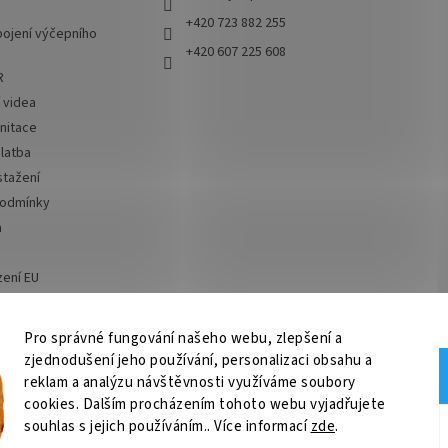
+420 723 882 255
ojení výčepního
+420 607 225 608
R
í videa
nitace
latba
stažení
podmínky
a
zení EU
 od smlouvy
Pro správné fungování našeho webu, zlepšení a
zjednodušení jeho používání, personalizaci obsahu a
ní, chlazení na pivo, chlazení piva
OSMO CZ
Barvy Příbram
Obchodní po
reklam a analýzu návštěvnosti využíváme soubory
cookies. Dalším procházením tohoto webu vyjadřujete
souhlas s jejich používáním.. Více informací
zde
.