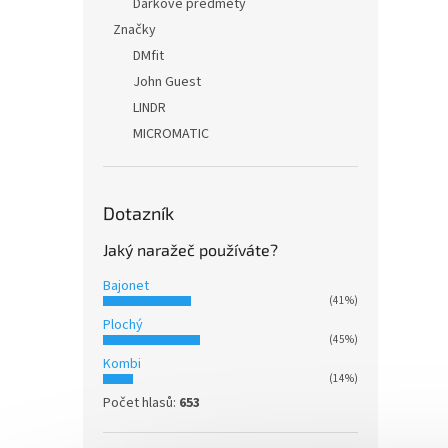
Dárkové předměty
Značky
DMfit
John Guest
LINDR
MICROMATIC
Dotazník
Jaký naražeč používáte?
Bajonet
(41%)
Plochý
(45%)
Kombi
(14%)
Počet hlasů:
653