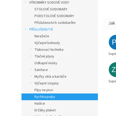
VÝROBNÍKY SODOVÉ VODY
STOLOVÉ SODOBARY
PODSTOLOVÉ SODOBARY
Příslušenství k sodobarům
PŘÍSLUŠENSTVÍ
Naražeče
Výčepní kohouty
Tlakovací technika
Supe
Tlačné plyny
Odkapní misky
Sanitace
Myčky skla a kartáče
Supe
Výčepní stojany
Pípy na pivo
Rychlospojky
Hadice
Držáky plaket