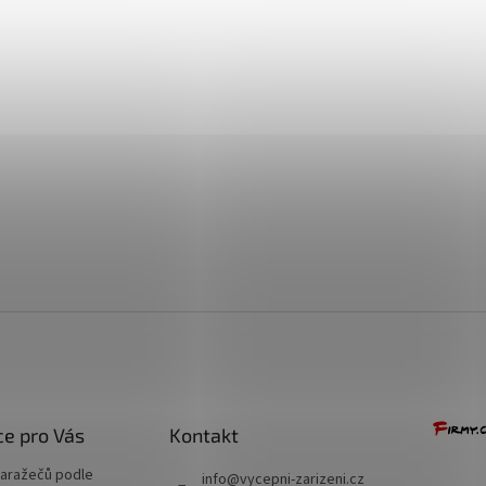
+ Dárek zdarma
+ Dárek zdarma
+ Dárek zdarma
e pro Vás
Kontakt
naražečů podle
info
@
vycepni-zarizeni.cz