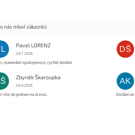
Pavel LORENZ
PL
DŠ
Hodnocení obchodu je 5 z 5 hvězdiček.
24.7.2026
r, maximální spokojenost, rychlé dodání.
Zbynék Škaroupka
ZŠ
AK
Hodnocení obchodu je 5 z 5 hvězdiček.
16.9.2025
r vše ok.jednani na úrovni..
Dodání ok