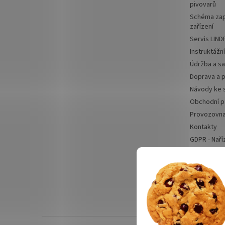
pivovarů
Schéma zap
zařízení
Servis LIND
Instruktážn
Údržba a sa
Doprava a p
Návody ke 
Obchodní 
Provozovn
Kontakty
GDPR - Naří
Odstoupení
Výčepní zaříze