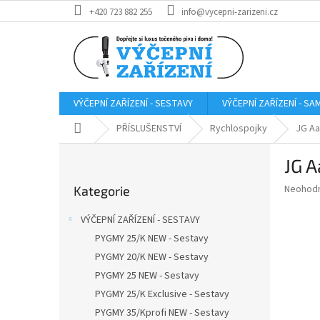
Přejít
+420 723 882 255
info@vycepni-zarizeni.cz
na
obsah
VÝČEPNÍ ZAŘÍZENÍ - SESTAVY
VÝČEPNÍ ZAŘÍZENÍ - S
Domů
PŘÍSLUŠENSTVÍ
Rychlospojky
JG Aa
P
JG A
o
Přeskočit
s
Průměr
Neohod
Kategorie
kategorie
t
hodnoce
r
produkt
VÝČEPNÍ ZAŘÍZENÍ - SESTAVY
a
je
PYGMY 25/K NEW - Sestavy
0,0
n
z
PYGMY 20/K NEW - Sestavy
n
5
í
PYGMY 25 NEW - Sestavy
hvězdič
p
PYGMY 25/K Exclusive - Sestavy
a
PYGMY 35/Kprofi NEW - Sestavy