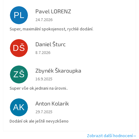
Pavel LORENZ
PL
Hodnocení obchodu je 5 z 5 hvězdiček.
24.7.2026
Super, maximální spokojenost, rychlé dodání.
Daniel Šturc
DŠ
Hodnocení obchodu je 5 z 5 hvězdiček.
8.7.2026
Zbynék Škaroupka
ZŠ
Hodnocení obchodu je 5 z 5 hvězdiček.
16.9.2025
Super vše ok.jednani na úrovni..
Anton Kolarik
AK
Hodnocení obchodu je 5 z 5 hvězdiček.
29.7.2025
Dodání ok ale ještě nevyzkšeno
Zobrazit další hodnocení