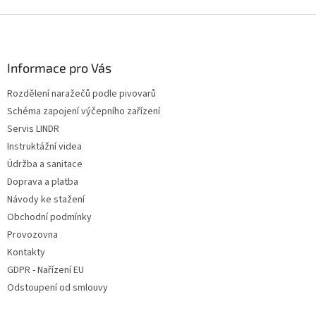
Z
á
p
a
Informace pro Vás
t
Rozdělení naražečů podle pivovarů
í
Schéma zapojení výčepního zařízení
Servis LINDR
Instruktážní videa
Údržba a sanitace
Doprava a platba
Návody ke stažení
Obchodní podmínky
Provozovna
Kontakty
GDPR - Nařízení EU
Odstoupení od smlouvy