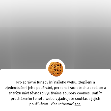
Výčepní zařízení, chlazení na pivo, chlazení piva
OSMO CZ
Pro správné fungování našeho webu, zlepšení a
Barvy Příbram
Obchodní podmínky
GDPR
zjednodušení jeho používání, personalizaci obsahu a reklam a
analýzu návštěvnosti využíváme soubory cookies. Dalším
procházením tohoto webu vyjadřujete souhlas s jejich
používáním.. Více informací
zde
.
Vytvořil Shoptet