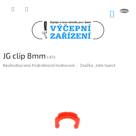
Přejít
na
NÁKUP
obsah
KOŠÍK
JG clip 8mm
1473
Průměrné
Neohodnoceno
Podrobnosti hodnocení
Značka:
John Guest
hodnocení
produktu
je
0,0
z
5
hvězdiček.