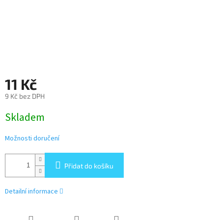
11 Kč
9 Kč bez DPH
Měrná
Skladem
cena:
Možnosti doručení
Přidat do košíku
Detailní informace