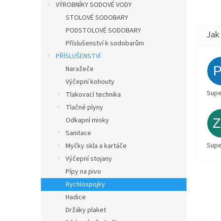
VÝROBNÍKY SODOVÉ VODY
STOLOVÉ SODOBARY
PODSTOLOVÉ SODOBARY
Příslušenství k sodobarům
PŘÍSLUŠENSTVÍ
Naražeče
Výčepní kohouty
Supe
Tlakovací technika
Tlačné plyny
Odkapní misky
Sanitace
Supe
Myčky skla a kartáče
Výčepní stojany
Pípy na pivo
Rychlospojky
Hadice
Držáky plaket