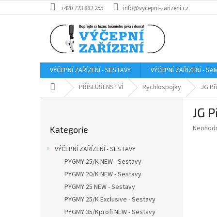
Přejít
+420 723 882 255
info@vycepni-zarizeni.cz
na
obsah
VÝČEPNÍ ZAŘÍZENÍ - SESTAVY
VÝČEPNÍ ZAŘÍZENÍ - S
Domů
PŘÍSLUŠENSTVÍ
Rychlospojky
JG Př
P
JG P
o
Přeskočit
s
Průměr
Neohod
Kategorie
kategorie
t
hodnoce
r
produkt
VÝČEPNÍ ZAŘÍZENÍ - SESTAVY
a
je
PYGMY 25/K NEW - Sestavy
0,0
n
z
PYGMY 20/K NEW - Sestavy
n
5
í
PYGMY 25 NEW - Sestavy
hvězdič
p
PYGMY 25/K Exclusive - Sestavy
a
PYGMY 35/Kprofi NEW - Sestavy