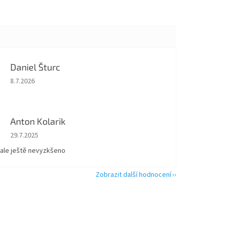
Daniel Šturc
Hodnocení obchodu je 5 z 5 hvězdiček.
8.7.2026
Anton Kolarik
Hodnocení obchodu je 5 z 5 hvězdiček.
29.7.2025
 ale ještě nevyzkšeno
Zobrazit další hodnocení