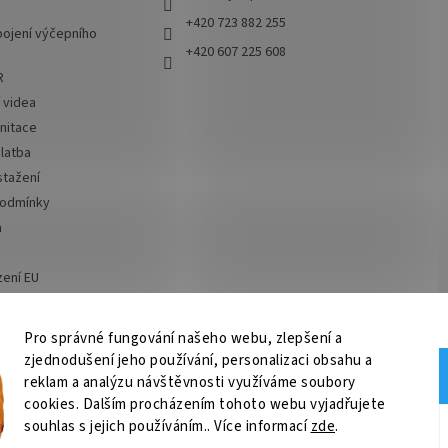
+420 723 882 255
ojení výčepního
+420 607 225 608
R
í videa
nitace
latba
stažení
podmínky
a
zení EU
 od smlouvy
Pro správné fungování našeho webu, zlepšení a
zjednodušení jeho používání, personalizaci obsahu a
ní, chlazení na pivo, chlazení piva
OSMO CZ
Barvy Příbram
Obchodní po
reklam a analýzu návštěvnosti využíváme soubory
cookies. Dalším procházením tohoto webu vyjadřujete
souhlas s jejich používáním.. Více informací
zde
.