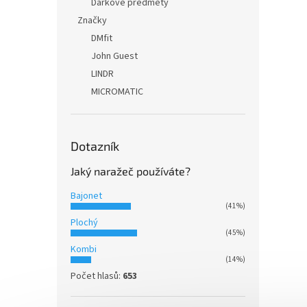
Dárkové předměty
Značky
DMfit
John Guest
LINDR
MICROMATIC
Dotazník
Jaký naražeč používáte?
Bajonet
(41%)
Plochý
(45%)
Kombi
(14%)
Počet hlasů:
653