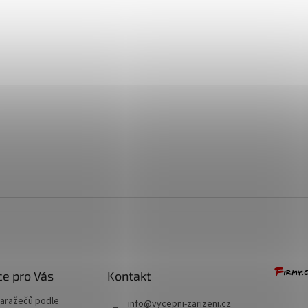
+ Dárek zdarma
+ Dárek zdarma
+ Dárek zdarma
e pro Vás
Kontakt
naražečů podle
info
@
vycepni-zarizeni.cz