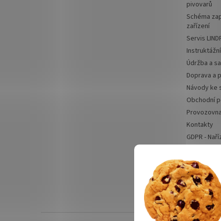
pivovarů
Schéma zap
zařízení
Servis LIND
Instruktážn
Údržba a sa
Doprava a p
Návody ke 
Obchodní 
Provozovn
Kontakty
GDPR - Naří
Odstoupení
Výčepní zaříze