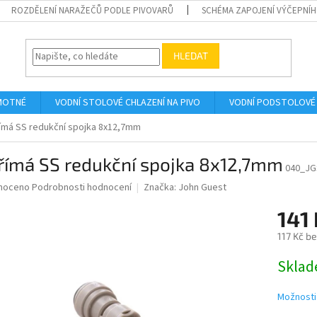
ROZDĚLENÍ NARAŽEČŮ PODLE PIVOVARŮ
SCHÉMA ZAPOJENÍ VÝČEPNÍH
HLEDAT
AMOTNÉ
VODNÍ STOLOVÉ CHLAZENÍ NA PIVO
VODNÍ PODSTOLOVÉ 
ímá SS redukční spojka 8x12,7mm
římá SS redukční spojka 8x12,7mm
040_JG
né
noceno
Podrobnosti hodnocení
Značka:
John Guest
ní
141 
u
117 Kč b
Měrná
Skla
cena:
ek.
Možnosti