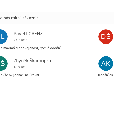
Pavel LORENZ
PL
DŠ
Hodnocení obchodu je 5 z 5 hvězdiček.
24.7.2026
r, maximální spokojenost, rychlé dodání.
Zbynék Škaroupka
ZŠ
AK
Hodnocení obchodu je 5 z 5 hvězdiček.
16.9.2025
r vše ok.jednani na úrovni..
Dodání ok