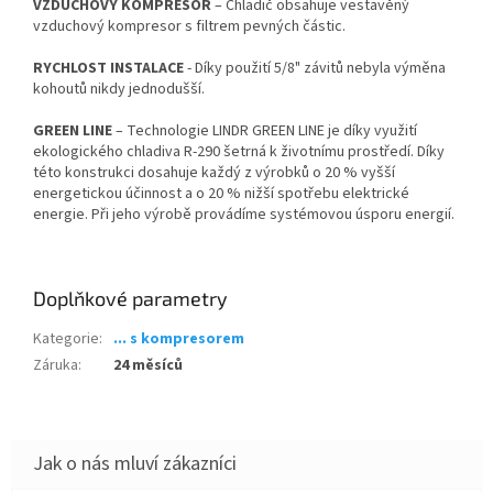
VZDUCHOVÝ KOMPRESOR
– Chladič obsahuje vestavěný
vzduchový kompresor s filtrem pevných částic.
RYCHLOST INSTALACE
- Díky použití 5/8" závitů nebyla výměna
kohoutů nikdy jednodušší.
GREEN LINE
– Technologie LINDR GREEN LINE je díky využití
ekologického chladiva R-290 šetrná k životnímu prostředí. Díky
této konstrukci dosahuje každý z výrobků o 20 % vyšší
energetickou účinnost a o 20 % nižší spotřebu elektrické
energie. Při jeho výrobě provádíme systémovou úsporu energií.
Doplňkové parametry
Kategorie
:
... s kompresorem
Záruka
:
24 měsíců