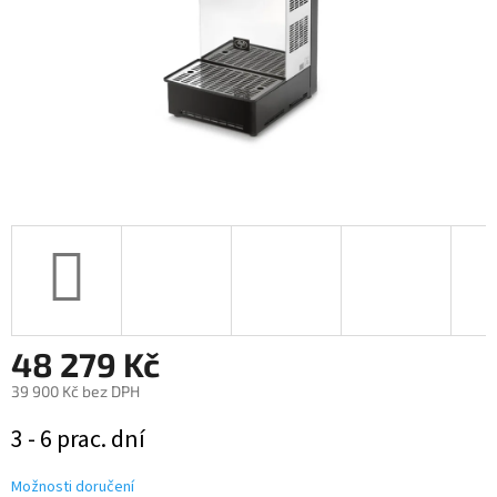
48 279 Kč
39 900 Kč bez DPH
Měrná
3 - 6 prac. dní
cena:
Možnosti doručení