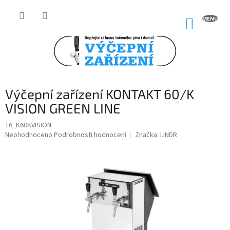
Přejít
na
NÁKUP
obsah
KOŠÍK
Výčepní zařízení KONTAKT 60/K
VISION GREEN LINE
16_K60KVISION
Průměrné
Neohodnoceno
Podrobnosti hodnocení
Značka:
LINDR
hodnocení
produktu
je
0,0
z
5
hvězdiček.