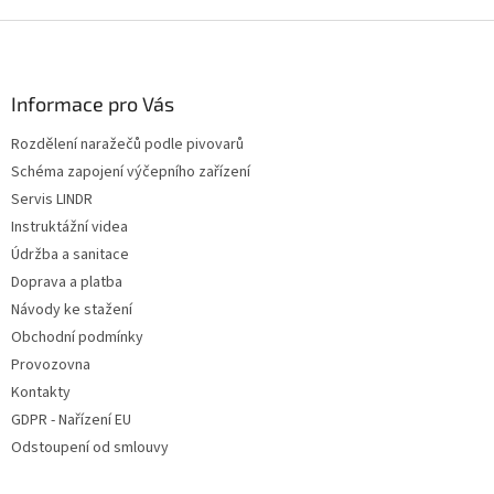
Z
á
p
a
Informace pro Vás
t
Rozdělení naražečů podle pivovarů
í
Schéma zapojení výčepního zařízení
Servis LINDR
Instruktážní videa
Údržba a sanitace
Doprava a platba
Návody ke stažení
Obchodní podmínky
Provozovna
Kontakty
GDPR - Nařízení EU
Odstoupení od smlouvy