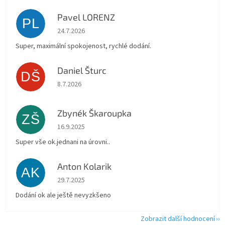
Pavel LORENZ
PL
Hodnocení obchodu je 5 z 5 hvězdiček.
24.7.2026
Super, maximální spokojenost, rychlé dodání.
Daniel Šturc
DŠ
Hodnocení obchodu je 5 z 5 hvězdiček.
8.7.2026
Zbynék Škaroupka
ZŠ
Hodnocení obchodu je 5 z 5 hvězdiček.
16.9.2025
Super vše ok.jednani na úrovni..
Anton Kolarik
AK
Hodnocení obchodu je 5 z 5 hvězdiček.
29.7.2025
Dodání ok ale ještě nevyzkšeno
Zobrazit další hodnocení