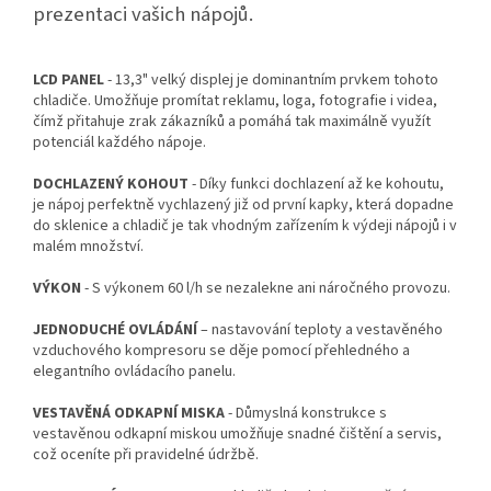
prezentaci vašich nápojů.
LCD PANEL
- 13,3" velký displej je dominantním prvkem tohoto
chladiče. Umožňuje promítat reklamu, loga, fotografie i videa,
čímž přitahuje zrak zákazníků a pomáhá tak maximálně využít
potenciál každého nápoje.
DOCHLAZENÝ KOHOUT
- Díky funkci dochlazení až ke kohoutu,
je nápoj perfektně vychlazený již od první kapky, která dopadne
do sklenice a chladič je tak vhodným zařízením k výdeji nápojů i v
malém množství.
VÝKON
- S výkonem 60 l/h se nezalekne ani náročného provozu.
JEDNODUCHÉ OVLÁDÁNÍ
– nastavování teploty a vestavěného
vzduchového kompresoru se děje pomocí přehledného a
elegantního ovládacího panelu.
VESTAVĚNÁ ODKAPNÍ MISKA
- Důmyslná konstrukce s
vestavěnou odkapní miskou umožňuje snadné čištění a servis,
což oceníte při pravidelné údržbě.