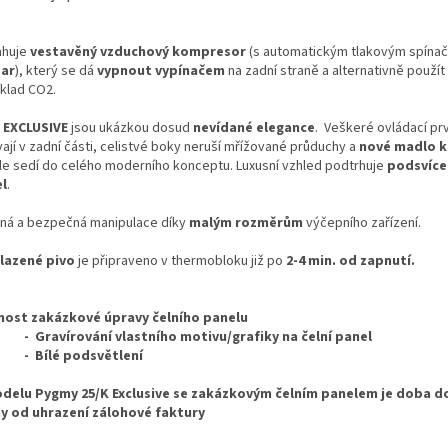
huje
vestavěný vzduchový kompresor
(s automatickým tlakovým spín
Bar
), který se dá
vypnout vypínačem
na zadní straně a alternativně použít 
klad CO­2.
y
EXCLUSIVE
jsou ukázkou dosud
nevídané elegance
. Veškeré ovládací pr
ají v zadní části, celistvé boky neruší mřížované průduchy a
nové madlo 
le sedí do celého moderního konceptu. Luxusní vzhled podtrhuje
podsvíce
l
.
ná a bezpečná manipulace díky
malým rozměrům
výčepního zařízení.
lazené pivo
je připraveno v thermobloku již po
2-4 min. od zapnutí.
ost zakázkové úpravy čelního panelu
ravírování vlastního motivu/grafiky na čelní panel
ílé podsvětlení
delu Pygmy 25/K Exclusive se zakázkovým čelním panelem je doba do
y od uhrazení zálohové faktury