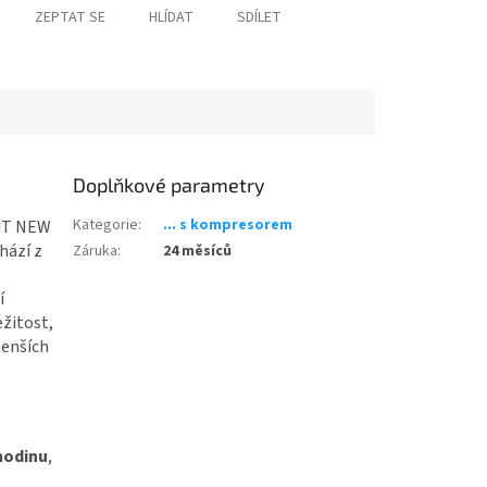
ZEPTAT SE
HLÍDAT
SDÍLET
Doplňkové parametry
Kategorie
:
... s kompresorem
OUT NEW
hází z
Záruka
:
24 měsíců
í
ežitost,
menších
 hodinu
,