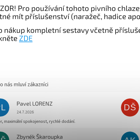
ZOR! Pro používání tohoto pivního chlazen
tné mít příslušenství (naražeč, hadice apo
o nákup kompletní sestavy včetně přísluš
ikněte
ZDE
+ Dárek zdarma
+ Dárek zdarma
Pavel LORENZ
PL
DŠ
+ Dárek zdarma
Hodnocení obchodu je 5 z 5 hvězdiček.
24.7.2026
r, maximální spokojenost, rychlé dodání.
Zbynék Škaroupka