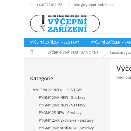
Přejít
+420 723 882 255
info@vycepni-zarizeni.cz
na
obsah
VÝČEPNÍ ZAŘÍZENÍ - SESTAVY
VÝČEPNÍ ZAŘÍZENÍ - S
Domů
VÝČEPNÍ ZAŘÍZENÍ - SAMOTNÉ
Luxusní výč
P
Výč
o
Přeskočit
s
Průměr
Neohod
Kategorie
kategorie
t
hodnoce
r
produkt
VÝČEPNÍ ZAŘÍZENÍ - SESTAVY
a
je
PYGMY 25/K NEW - Sestavy
0,0
n
z
PYGMY 20/K NEW - Sestavy
n
5
í
PYGMY 25 NEW - Sestavy
hvězdič
p
PYGMY 25/K Exclusive - Sestavy
a
PYGMY 35/Kprofi NEW - Sestavy