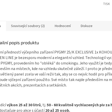
TISK
s
Související soubory (2)
Hodnocení
Diskuze
ailní popis produktu
ní předností výčepního zařízení PYGMY 25/K EXCLUSIVE 1x KOH
N LINE je bezesporu moderní a elegantní vzhled. Technologií vyc
 PYGMY, provedením ho "obléká" do smokingu. Jeho využití je tedy
evším na místech, kde na vzhledu skutečně záleží. I proto je předn
větlený panel zcela ve vaší režii tak, aby se co nejvíc hodil pro příl
bude výčepní zařízení použito. Své místo tak najde především na 
átních akcích, prezentacích a setkáních.
dící
výkon 25 až 30 litrů
, tj.
50 - 60 kvalitně vychlazených piv za
dostačuje pro akce s účastí
20 až 25 osob.