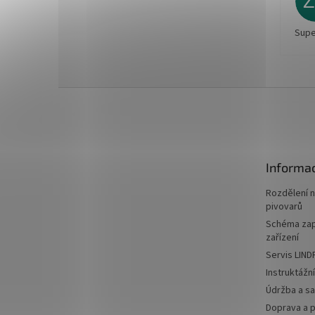
Supe
Z
á
p
a
t
Informac
í
Rozdělení 
pivovarů
Schéma zap
zařízení
Servis LIND
Instruktážn
Údržba a sa
Doprava a p