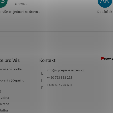
ZŠ
AK
Hodnocení obchodu je 5 z 5 hvězdiček.
16.9.2025
r vše ok.jednani na úrovni..
Dodání ok
e pro Vás
Kontakt
naražečů podle
info
@
vycepni-zarizeni.cz
+420 723 882 255
ojení výčepního
+420 607 225 608
R
í videa
nitace
latba