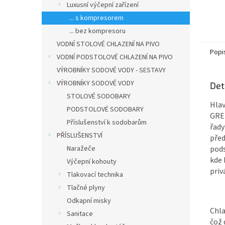
Luxusní výčepní zařízení
... s kompresorem
... bez kompresoru
VODNÍ STOLOVÉ CHLAZENÍ NA PIVO
Popi
VODNÍ PODSTOLOVÉ CHLAZENÍ NA PIVO
VÝROBNÍKY SODOVÉ VODY - SESTAVY
VÝROBNÍKY SODOVÉ VODY
Det
STOLOVÉ SODOBARY
Hlav
PODSTOLOVÉ SODOBARY
GREE
Příslušenství k sodobarům
řady
PŘÍSLUŠENSTVÍ
před
Naražeče
pods
kde 
Výčepní kohouty
priv
Tlakovací technika
Tlačné plyny
Odkapní misky
Chla
Sanitace
čož 