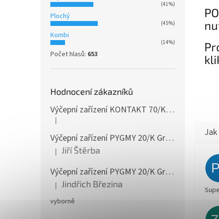
(41%)
PO
Plochý
nu
(45%)
Kombi
(14%)
Pr
Počet hlasů:
653
kl
Hodnocení zákazníků
Výčepní zařízení KONTAKT 70/K Green Line 1koh NEW komplet 2x naražeč
|
Hodnocení produktu je 4 z 5 hvězdiček.
Výčepní zařízení PYGMY 20/K Green Line NEW komplet 2 x naražeč
Jiří Štěrba
|
Hodnocení produktu je 5 z 5 hvězdiček.
Výčepní zařízení PYGMY 20/K Green Line NEW komplet 2 x naražeč
Jindřich Březina
|
Hodnocení produktu je 5 z 5 hvězdiček.
Supe
vyborně