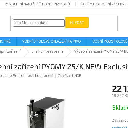
ROZDĚLENÍ NARAŽEČŮ PODLE PIVOVARŮ
SCHÉMA ZAPOJENÍ VÝČEPNÍH
HLEDAT
AMOTNÉ
VODNÍ STOLOVÉ CHLAZENÍ NA PIVO
VODNÍ PODSTOLOVÉ 
epní zařízení
... s kompresorem
Výčepní zařízení PYGMY 25/K N
epní zařízení PYGMY 25/K NEW Exclus
né
noceno
Podrobnosti hodnocení
Značka:
LINDR
ní
22 1
u
18 297 K
Měrná
Skla
cena:
ek.
Zakázkov