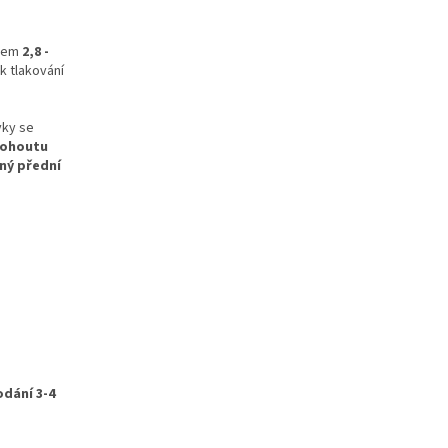
ačem
2,8 -
k tlakování
vky se
kohoutu
ný přední
dání 3-4