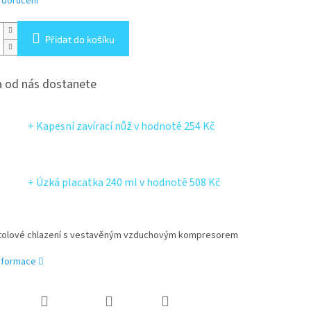
 doručení
Přidat do košíku
 od nás dostanete
+ Kapesní zavírací nůž
v hodnotě 254 Kč
+ Úzká placatka 240 ml
v hodnotě 508 Kč
stolové chlazení s vestavěným vzduchovým kompresorem
informace