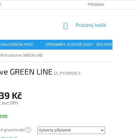
O ZAŘÍZENÍ
SERVIS LINDR
INSTRUKTÁŽNÍ VIDEA
Přihlášení
ÚDRŽBA A SA
NÁKUPNÍ
Prázdný košík
KOŠÍK
CHLAZENÍ NA PIVO
VÝROBNÍKY SODOVÉ VODY - SESTAVY
VÝROB
EW Exclusive GREEN LINE
ive GREEN LINE
15_PY25KEXC2
39 Kč
č
bez DPH
dem
é gravírování
?