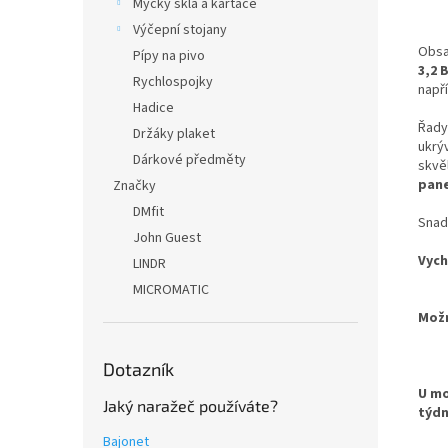
Myčky skla a kartáče
Výčepní stojany
Obsa
Pípy na pivo
3,2 
Rychlospojky
napří
Hadice
Řad
Držáky plaket
ukrýv
Dárkové předměty
skvě
pane
Značky
DMfit
Snad
John Guest
Vych
LINDR
MICROMATIC
Možn
- G
- B
Dotazník
U mo
Jaký naražeč používáte?
týdn
Bajonet