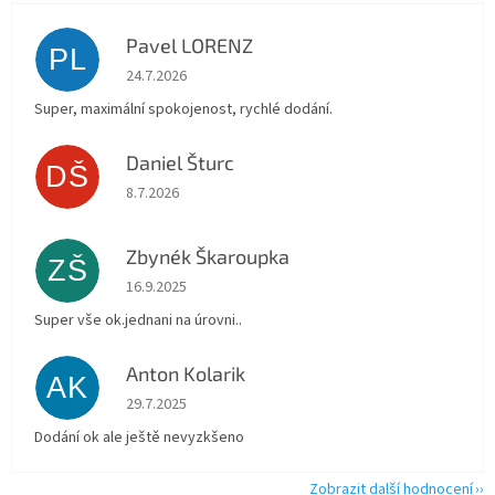
Pavel LORENZ
PL
Hodnocení obchodu je 5 z 5 hvězdiček.
24.7.2026
Super, maximální spokojenost, rychlé dodání.
Daniel Šturc
DŠ
Hodnocení obchodu je 5 z 5 hvězdiček.
8.7.2026
Zbynék Škaroupka
ZŠ
Hodnocení obchodu je 5 z 5 hvězdiček.
16.9.2025
Super vše ok.jednani na úrovni..
Anton Kolarik
AK
Hodnocení obchodu je 5 z 5 hvězdiček.
29.7.2025
Dodání ok ale ještě nevyzkšeno
Zobrazit další hodnocení