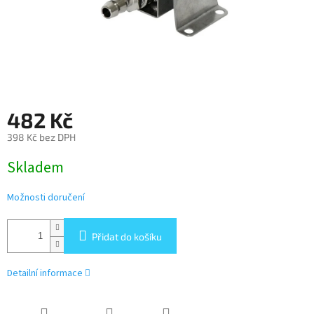
482 Kč
398 Kč bez DPH
Měrná
Skladem
cena:
Možnosti doručení
Přidat do košíku
Detailní informace