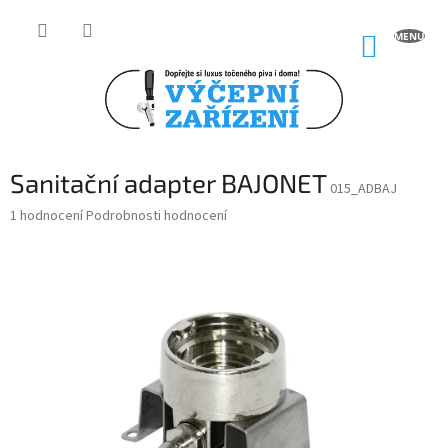
Přejít
na
NÁKUP
obsah
KOŠÍK
Sanitační adapter BAJONET
015_ADBAJ
Průměrné
1 hodnocení
Podrobnosti hodnocení
hodnocení
produktu
je
5,0
z
5
hvězdiček.