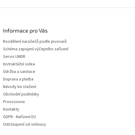
Z
á
p
a
Informace pro Vás
t
Rozdělení naražečů podle pivovarů
í
Schéma zapojení výčepního zařízení
Servis LINDR
Instruktážní videa
Údržba a sanitace
Doprava a platba
Návody ke stažení
Obchodní podmínky
Provozovna
Kontakty
GDPR - Nařízení EU
Odstoupení od smlouvy