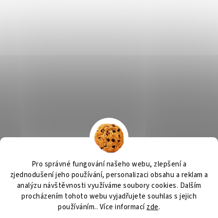
Výčepní zařízení, chlazení na pivo, chlazení piva
OSMO CZ
Pro správné fungování našeho webu, zlepšení a
Barvy Příbram
Obchodní podmínky
GDPR
zjednodušení jeho používání, personalizaci obsahu a reklam a
analýzu návštěvnosti využíváme soubory cookies. Dalším
procházením tohoto webu vyjadřujete souhlas s jejich
používáním.. Více informací
zde
.