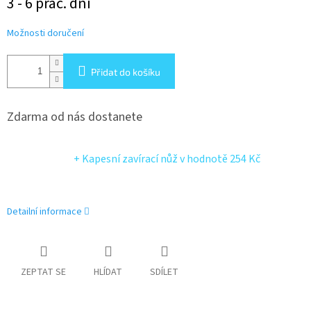
3 - 6 prac. dní
cena:
Možnosti doručení
Přidat do košíku
Zdarma od nás dostanete
+ Kapesní zavírací nůž
v hodnotě 254 Kč
Detailní informace
ZEPTAT SE
HLÍDAT
SDÍLET