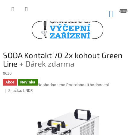
Přejít
na
NÁKUP
obsah
KOŠÍK
SODA Kontakt 70 2x kohout Green
Line
+ Dárek zdarma
8010
Akce
Novinka
Průměrné
Neohodnoceno
Podrobnosti hodnocení
hodnocení
Značka:
LINDR
produktu
je
0,0
z
5
hvězdiček.