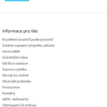
Z
á
p
a
Informace pro Vás
t
Rozdělení naražečů podle pivovarů
í
Schéma zapojení výčepního zařízení
Servis LINDR
Instruktážní videa
Údržba a sanitace
Doprava a platba
Návody ke stažení
Obchodní podmínky
Provozovna
Kontakty
GDPR - Nařízení EU
Odstoupení od smlouvy