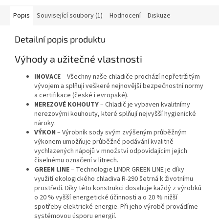
Popis
Související soubory (1)
Hodnocení
Diskuze
Detailní popis produktu
Výhody a užitečné vlastnosti
INOVACE
– Všechny naše chladiče prochází nepřetržitým
vývojem a splňují veškeré nejnovější bezpečnostní normy
a certifikace (české i evropské).
NEREZOVÉ KOHOUTY
– Chladič je vybaven kvalitnímy
nerezovými kouhouty, které splňují nejvyšší hygienické
nároky.
VÝKON
– Výrobník sody svým zvýšeným průběžným
výkonem umožňuje průběžné podávání kvalitně
vychlazených nápojů v množství odpovídajícím jejich
číselnému označení v litrech.
GREEN LINE
– Technologie LINDR GREEN LINE je díky
využití ekologického chladiva R-290 šetrná k životnímu
prostředí. Díky této konstrukci dosahuje každý z výrobků
o 20 % vyšší energetické účinnosti a o 20 % nižší
spotřeby elektrické energie. Při jeho výrobě provádíme
systémovou úsporu energií.