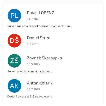
Pavel LORENZ
PL
Hodnocení obchodu je 5 z 5 hvězdiček.
24.7.2026
Super, maximální spokojenost, rychlé dodání.
Daniel Šturc
DŠ
Hodnocení obchodu je 5 z 5 hvězdiček.
8.7.2026
Zbynék Škaroupka
ZŠ
Hodnocení obchodu je 5 z 5 hvězdiček.
16.9.2025
Super vše ok.jednani na úrovni..
Anton Kolarik
AK
Hodnocení obchodu je 5 z 5 hvězdiček.
29.7.2025
Dodání ok ale ještě nevyzkšeno