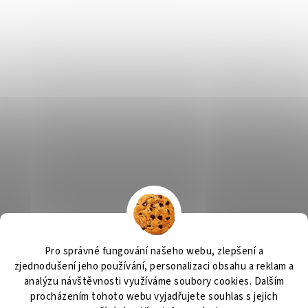
Výčepní zařízení, chlazení na pivo, chlazení piva
OSMO CZ
Pro správné fungování našeho webu, zlepšení a
Barvy Příbram
Obchodní podmínky
GDPR
zjednodušení jeho používání, personalizaci obsahu a reklam a
analýzu návštěvnosti využíváme soubory cookies. Dalším
procházením tohoto webu vyjadřujete souhlas s jejich