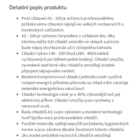
Detailní popis produktu
Pivní chlazení AS - 200 je určeno k profesionálnímu
průtokovému chlazení nápojů ve velkých restauracích a
hostinských zařízeních.
AS - 200 je vybaven čerpadlem s výtlakem 8m, díky
kterímu může být chladič umístěn ve sklepě a přesto
bude nápoj dochlazován až k výčepnímu kohoutu.
Chladicí výkon 140 - 200 l/hod.(280 - 400 kvalitně
vychlazených piv během jedné hodiny). Chladicí smyčky
vyvedené nad horní víko chladiče umožňují snadné
připojení nápojového vedení.
Moderní kompresorová chladicí jednotka Lindr využívá
vstupní energii k přímému převodu na chlad a tím zaručuje
minimální energetickou náročnost.
Chladicí technologie Lindr je o 45% výkonnější než její
elektrický příkon. Chladicí smyčky jsou vyrobeny z
nerezové oceli.
Řada chladičů AS svým výkonem a moderní technologií
tvoří špičku mezi profesionálními chladiči.
Použité materiály splňují nejvyšší požadavky hygienických
norem a jsou zárukou dlouhé životnosti tohoto chladiče.
2ks madel umístěné na bocích chladiče umožňují