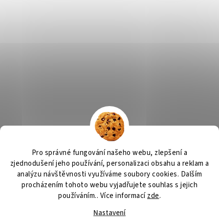
Výčepní zařízení, chlazení na pivo, chlazení piva
OSMO CZ
Pro správné fungování našeho webu, zlepšení a
Barvy Příbram
Obchodní podmínky
GDPR
zjednodušení jeho používání, personalizaci obsahu a reklam a
analýzu návštěvnosti využíváme soubory cookies. Dalším
procházením tohoto webu vyjadřujete souhlas s jejich
používáním.. Více informací
zde
.
Vytvořil Shoptet
Nastavení