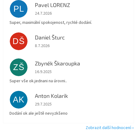
Pavel LORENZ
PL
Hodnocení obchodu je 5 z 5 hvězdiček.
24.7.2026
Super, maximální spokojenost, rychlé dodání.
Daniel Šturc
DŠ
Hodnocení obchodu je 5 z 5 hvězdiček.
8.7.2026
Zbynék Škaroupka
ZŠ
Hodnocení obchodu je 5 z 5 hvězdiček.
16.9.2025
Super vše ok.jednani na úrovni..
Anton Kolarik
AK
Hodnocení obchodu je 5 z 5 hvězdiček.
29.7.2025
Dodání ok ale ještě nevyzkšeno
Zobrazit další hodnocení