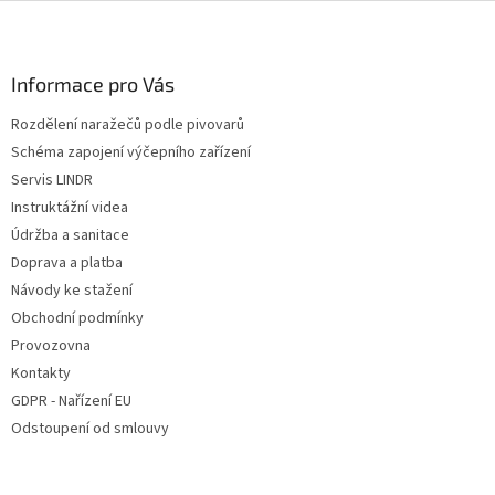
Z
á
p
a
Informace pro Vás
t
Rozdělení naražečů podle pivovarů
í
Schéma zapojení výčepního zařízení
Servis LINDR
Instruktážní videa
Údržba a sanitace
Doprava a platba
Návody ke stažení
Obchodní podmínky
Provozovna
Kontakty
GDPR - Nařízení EU
Odstoupení od smlouvy