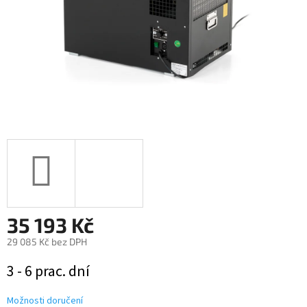
35 193 Kč
29 085 Kč bez DPH
Měrná
3 - 6 prac. dní
cena:
Možnosti doručení