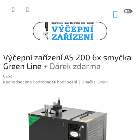
Přejít
na
NÁKUP
obsah
KOŠÍK
Výčepní zařízení AS 200 6x smyčka
Green Line
+ Dárek zdarma
0262
Průměrné
Neohodnoceno
Podrobnosti hodnocení
Značka:
LINDR
hodnocení
produktu
je
0,0
z
5
hvězdiček.