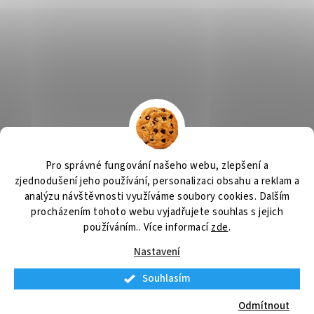
Výčepní zařízení, chlazení na pivo, chlazení piva
OSMO CZ
Pro správné fungování našeho webu, zlepšení a
Barvy Příbram
Obchodní podmínky
GDPR
zjednodušení jeho používání, personalizaci obsahu a reklam a
analýzu návštěvnosti využíváme soubory cookies. Dalším
procházením tohoto webu vyjadřujete souhlas s jejich
používáním.. Více informací
zde
.
Vytvořil Shoptet
Nastavení
Souhlasím
Copyright 2026
Výčepní zařízení
. Všechna práva vyhrazena.
Upravit
nastavení cookies
Odmítnout