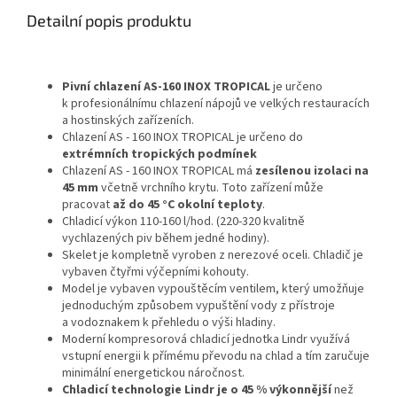
Detailní popis produktu
Pivní chlazení AS-160 INOX TROPICAL
je určeno
k profesionálnímu chlazení nápojů ve velkých restauracích
a hostinských zařízeních.
Chlazení AS - 160 INOX TROPICAL je určeno do
extrémních tropických podmínek
Chlazení AS - 160 INOX TROPICAL má
zesílenou izolaci na
45 mm
včetně vrchního krytu. Toto zařízení může
pracovat
až do 45 °C okolní teploty
.
Chladicí výkon 110-160 l/hod. (220-320 kvalitně
vychlazených piv během jedné hodiny).
Skelet je kompletně vyroben z nerezové oceli. Chladič je
vybaven čtyřmi výčepními kohouty.
Model je vybaven vypouštěcím ventilem, který umožňuje
jednoduchým způsobem vypuštění vody z přístroje
a vodoznakem k přehledu o výši hladiny.
Moderní kompresorová chladicí jednotka Lindr využívá
vstupní energii k přímému převodu na chlad a tím zaručuje
minimální energetickou náročnost.
Chladicí technologie Lindr je o 45 % výkonnější
než