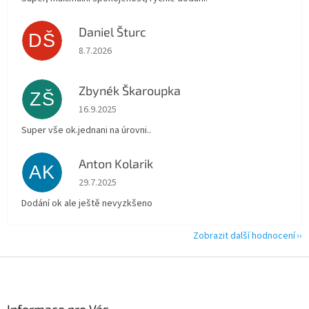
Daniel Šturc
DŠ
Hodnocení obchodu je 5 z 5 hvězdiček.
8.7.2026
Zbynék Škaroupka
ZŠ
Hodnocení obchodu je 5 z 5 hvězdiček.
16.9.2025
Super vše ok.jednani na úrovni..
Anton Kolarik
AK
Hodnocení obchodu je 5 z 5 hvězdiček.
29.7.2025
Dodání ok ale ještě nevyzkšeno
Zobrazit další hodnocení
Z
á
p