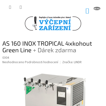
Přejít
na
NÁKUP
obsah
KOŠÍK
AS 160 INOX TROPICAL 4xkohout
Green Line
+ Dárek zdarma
0304
Průměrné
Neohodnoceno
Podrobnosti hodnocení
Značka:
LINDR
hodnocení
produktu
je
0,0
z
5
hvězdiček.