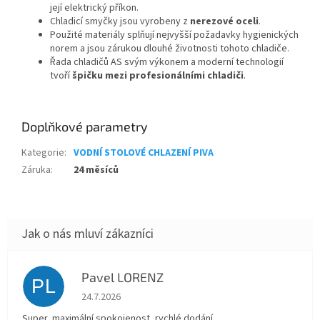
její elektrický příkon.
Chladicí smyčky jsou vyrobeny z
nerezové oceli
.
Použité materiály splňují nejvyšší požadavky hygienických
norem a jsou zárukou dlouhé životnosti tohoto chladiče.
Řada chladičů AS svým výkonem a moderní technologií
tvoří
špičku mezi profesionálními chladiči
.
Doplňkové parametry
Kategorie
:
VODNÍ STOLOVÉ CHLAZENÍ PIVA
Záruka
:
24 měsíců
Pavel LORENZ
PL
Hodnocení obchodu je 5 z 5 hvězdiček.
24.7.2026
Super, maximální spokojenost, rychlé dodání.