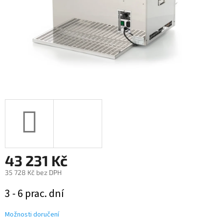
43 231 Kč
35 728 Kč bez DPH
Měrná
3 - 6 prac. dní
cena:
Možnosti doručení