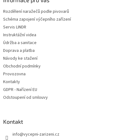
a
Informace pro Vás
t
Rozdělení naražečů podle pivovarů
í
Schéma zapojení výčepního zařízení
Servis LINDR
Instruktážní videa
Údržba a sanitace
Doprava a platba
Návody ke stažení
Obchodní podmínky
Provozovna
Kontakty
GDPR - Nařízení EU
Odstoupení od smlouvy
Kontakt
info
@
vycepni-zarizeni.cz