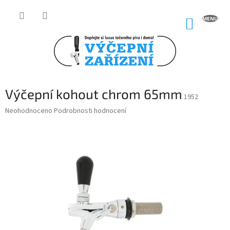
Přejít
na
NÁKUP
obsah
KOŠÍK
Výčepní kohout chrom 65mm
1952
Průměrné
Neohodnoceno
Podrobnosti hodnocení
hodnocení
produktu
je
0,0
z
5
hvězdiček.