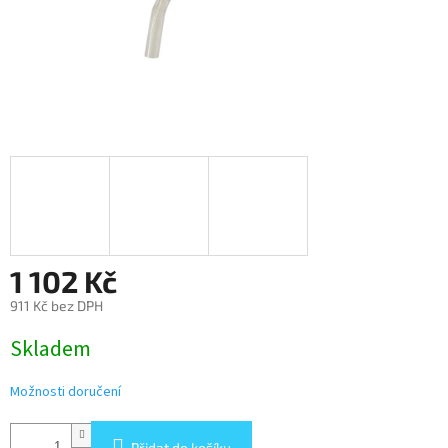
1 102 Kč
911 Kč bez DPH
Měrná
Skladem
cena:
Možnosti doručení
Přidat do košíku