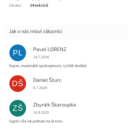
Záruka
:
24 měsíců
Pavel LORENZ
PL
Hodnocení obchodu je 5 z 5 hvězdiček.
24.7.2026
Super, maximální spokojenost, rychlé dodání.
Daniel Šturc
DŠ
Hodnocení obchodu je 5 z 5 hvězdiček.
8.7.2026
Zbynék Škaroupka
ZŠ
Hodnocení obchodu je 5 z 5 hvězdiček.
16.9.2025
Super vše ok.jednani na úrovni..