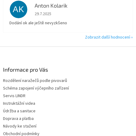
Anton Kolarik
AK
Hodnocení obchodu je 5 z 5 hvězdiček.
29.7.2025
Dodání ok ale ještě nevyzkšeno
Zobrazit další hodnocení
Z
á
p
a
Informace pro Vás
t
Rozdělení naražečů podle pivovarů
í
Schéma zapojení výčepního zařízení
Servis LINDR
Instruktážní videa
Údržba a sanitace
Doprava a platba
Návody ke stažení
Obchodní podmínky