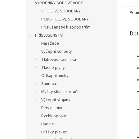
VÝROBNÍKY SODOVÉ VODY
STOLOVÉ SODOBARY
Popi
PODSTOLOVÉ SODOBARY
Příslušenství k sodobarům
Det
PŘÍSLUŠENSTVÍ
Naražeče
Výčepní kohouty
Tlakovací technika
Tlačné plyny
Odkapní misky
Sanitace
Myčky skla a kartáče
Výčepní stojany
Pípy na pivo
Rychlospojky
Hadice
Držáky plaket