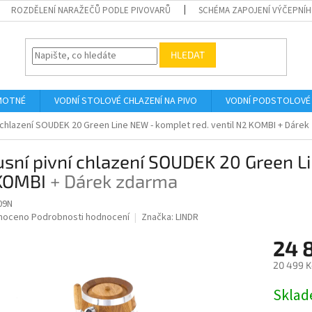
ROZDĚLENÍ NARAŽEČŮ PODLE PIVOVARŮ
SCHÉMA ZAPOJENÍ VÝČEPNÍH
HLEDAT
AMOTNÉ
VODNÍ STOLOVÉ CHLAZENÍ NA PIVO
VODNÍ PODSTOLOVÉ 
í chlazení SOUDEK 20 Green Line NEW - komplet red. ventil N2 KOMBI
+ Dárek
sní pivní chlazení SOUDEK 20 Green Li
KOMBI
+ Dárek zdarma
09N
né
noceno
Podrobnosti hodnocení
Značka:
LINDR
ní
24 
u
20 499 K
Měrná
Sklad
cena:
ek.