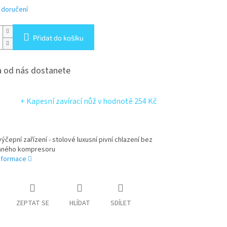
 doručení
Přidat do košíku
 od nás dostanete
+ Kapesní zavírací nůž
v hodnotě 254 Kč
ýčepní zařízení - stolové luxusní pivní chlazení bez
aného kompresoru
informace
ZEPTAT SE
HLÍDAT
SDÍLET