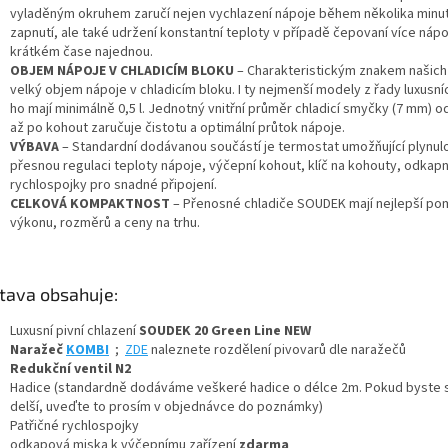
vyladěným okruhem zaručí nejen vychlazení nápoje během několika minu
zapnutí, ale také udržení konstantní teploty v případě čepovaní více nápo
krátkém čase najednou.
OBJEM NÁPOJE V CHLADICÍM BLOKU
– Charakteristickým znakem našich 
velký objem nápoje v chladicím bloku. I ty nejmenší modely z řady luxusní
ho mají minimálně 0,5 l. Jednotný vnitřní průměr chladicí smyčky (7 mm) 
až po kohout zaručuje čistotu a optimální průtok nápoje.
VÝBAVA
– Standardní dodávanou součástí je termostat umožňující plynul
přesnou regulaci teploty nápoje, výčepní kohout, klíč na kohouty, odkapn
rychlospojky pro snadné připojení.
CELKOVÁ KOMPAKTNOST
– Přenosné chladiče SOUDEK mají nejlepší po
výkonu, rozměrů a ceny na trhu.
tava obsahuje:
Luxusní pivní chlazení
SOUDEK 20 Green Line NEW
Naražeč
KOMBI
;
ZDE
naleznete rozdělení pivovarů dle naražečů
Redukční ventil N2
Hadice (standardně dodáváme veškeré hadice o délce 2m. Pokud byste si
delší, uveďte to prosím v objednávce do poznámky)
Patřičné rychlospojky
odkapová miska k výčepnímu zařízení
zdarma