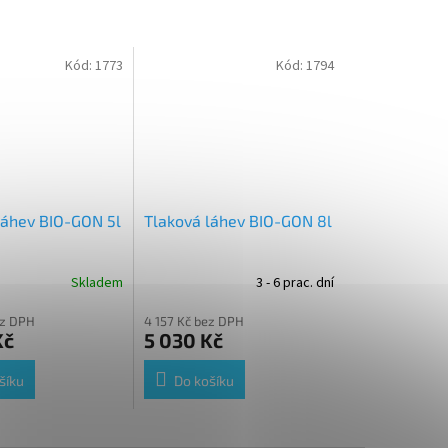
Kód:
1773
Kód:
1794
láhev BIO-GON 5l
Tlaková láhev BIO-GON 8l
Skladem
3 - 6 prac. dní
ez DPH
4 157 Kč bez DPH
Kč
5 030 Kč
šíku
Do košíku