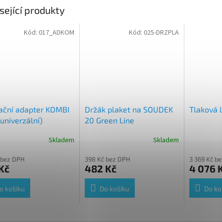
sející produkty
Kód:
017_ADKOM
Kód:
025-DRZPLA
ační adapter KOMBI
Držák plaket na SOUDEK
Tlaková 
 univerzální)
20 Green Line
Skladem
Skladem
Průměrné
hodnocení
 bez DPH
398 Kč bez DPH
3 369 Kč b
produktu
Kč
482 Kč
4 076 
je
5,0
z
o košíku
Do košíku
Do ko
5
hvězdiček.