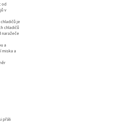
t od
jů v
chladičů je
ch chladičů
od naražeče
ou a
í miska a
měr
 přáli