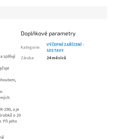
Doplňkové parametry
VÝČEPNÍ ZAŘÍZENÍ -
Kategorie
:
SESTAVY
a splňují
Záruka
:
24 měsíců
jčuje
kohoutem,
ým
ených
R-290, a je
výrobků o 20
. Při jeho
tně