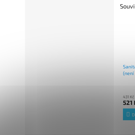
Souvi
Sanit
(není
431 Kč
521 
D