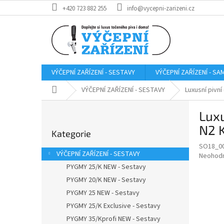
Přejít
+420 723 882 255
info@vycepni-zarizeni.cz
na
obsah
VÝČEPNÍ ZAŘÍZENÍ - SESTAVY
VÝČEPNÍ ZAŘÍZENÍ - S
Domů
VÝČEPNÍ ZAŘÍZENÍ - SESTAVY
Luxusní pivn
P
Luxu
o
Přeskočit
s
N2 
Kategorie
kategorie
t
SO18_0
r
VÝČEPNÍ ZAŘÍZENÍ - SESTAVY
Průměr
Neohod
a
hodnoce
PYGMY 25/K NEW - Sestavy
n
produkt
PYGMY 20/K NEW - Sestavy
n
je
í
PYGMY 25 NEW - Sestavy
0,0
z
p
PYGMY 25/K Exclusive - Sestavy
5
a
PYGMY 35/Kprofi NEW - Sestavy
hvězdič