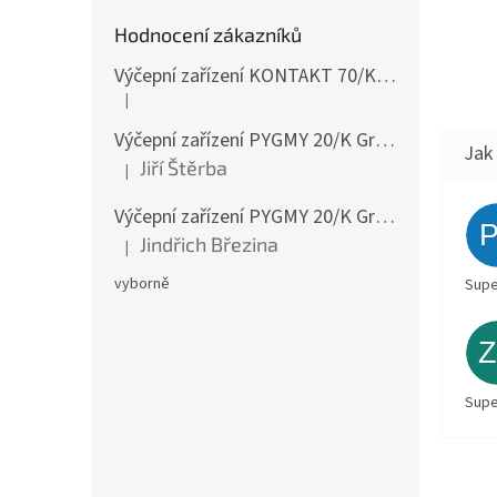
Hodnocení zákazníků
Výčepní zařízení KONTAKT 70/K Green Line 1koh NEW komplet 2x naražeč
|
Hodnocení produktu je 4 z 5 hvězdiček.
Výčepní zařízení PYGMY 20/K Green Line NEW komplet 2 x naražeč
Jiří Štěrba
|
Hodnocení produktu je 5 z 5 hvězdiček.
Výčepní zařízení PYGMY 20/K Green Line NEW komplet 2 x naražeč
Jindřich Březina
|
Hodnocení produktu je 5 z 5 hvězdiček.
vyborně
Supe
Supe