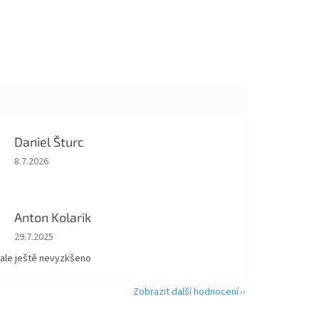
Daniel Šturc
Hodnocení obchodu je 5 z 5 hvězdiček.
8.7.2026
Anton Kolarik
Hodnocení obchodu je 5 z 5 hvězdiček.
29.7.2025
 ale ještě nevyzkšeno
Zobrazit další hodnocení