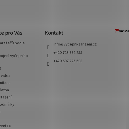
e pro Vás
Kontakt
naražečů podle
info
@
vycepni-zarizeni.cz
+420 723 882 255
ojení výčepního
+420 607 225 608
R
í videa
nitace
latba
stažení
podmínky
a
zení EU