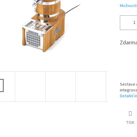
Možnosti
Zdarma
Sestava v
integrov
Detailní 
TISK