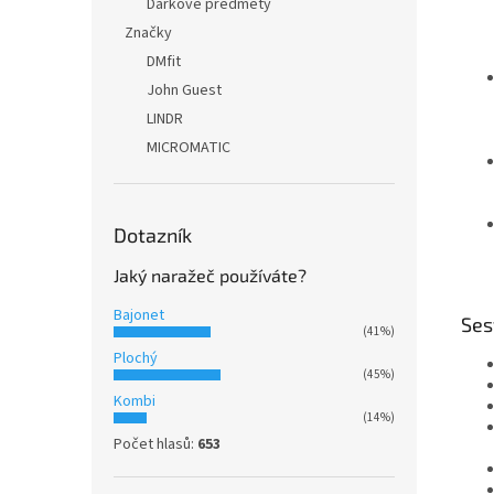
Dárkové předměty
Značky
DMfit
John Guest
LINDR
MICROMATIC
Dotazník
Jaký naražeč používáte?
Bajonet
Ses
(41%)
Plochý
(45%)
Kombi
(14%)
Počet hlasů:
653