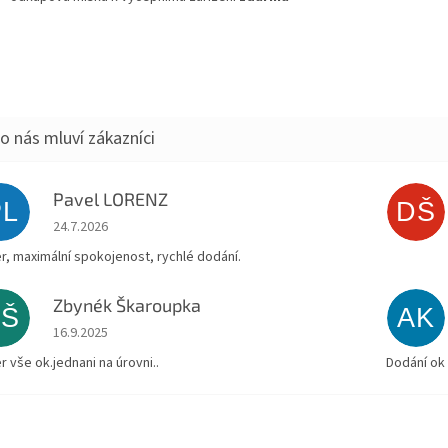
+ Dárek zdarma
+ Dárek zdarma
+ Dárek zdarma
Pavel LORENZ
PL
DŠ
Hodnocení obchodu je 5 z 5 hvězdiček.
24.7.2026
r, maximální spokojenost, rychlé dodání.
Zbynék Škaroupka
ZŠ
AK
Hodnocení obchodu je 5 z 5 hvězdiček.
16.9.2025
r vše ok.jednani na úrovni..
Dodání ok