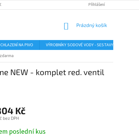
O ZAŘÍZENÍ
SERVIS LINDR
INSTRUKTÁŽNÍ VIDEA
Přihlášení
ÚDRŽBA A SA
NÁKUPNÍ
Prázdný košík
KOŠÍK
CHLAZENÍ NA PIVO
VÝROBNÍKY SODOVÉ VODY - SESTAVY
VÝROB
 zdarma
ne NEW - komplet red. ventil
804 Kč
č bez DPH
em poslední kus