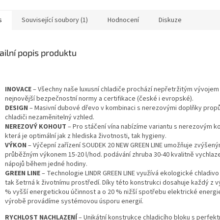
s
Související soubory (1)
Hodnocení
Diskuze
ailní popis produktu
INOVACE
– Všechny naše luxusní chladiče prochází nepřetržitým vývojem 
nejnovější bezpečnostní normy a certifikace (české i evropské).
DESIGN
– Masivní dubové dřevo v kombinaci s nerezovými doplňky propů
chladiči nezaměnitelný vzhled.
NEREZOVÝ KOHOUT
– Pro stáčení vína nabízíme variantu s nerezovým 
která je optimální jak z hlediska životnosti, tak hygieny.
VÝKON
– Výčepní zařízení SOUDEK 20 NEW GREEN LINE umožňuje zvýšen
průběžným výkonem 15-20 l/hod. podávání zhruba 30-40 kvalitně vychlaz
nápojů během jedné hodiny.
GREEN LINE
– Technologie LINDR GREEN LINE využívá ekologické chladivo 
tak šetrná k životnímu prostředí. Díky této konstrukci dosahuje každý z 
% vyšší energetickou účinnost a o 20 % nižší spotřebu elektrické energie
výrobě provádíme systémovou úsporu energií.
RYCHLOST NACHLAZENÍ
– Unikátní konstrukce chladicího bloku s perfek