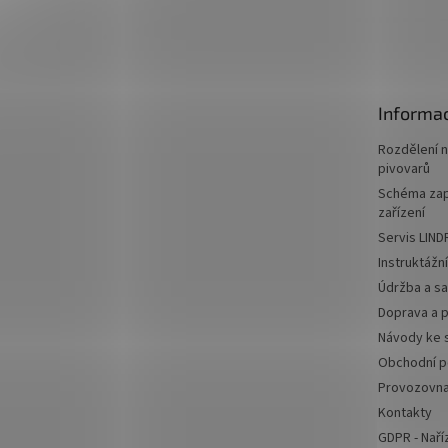
Z
á
p
a
t
Informac
í
Rozdělení 
pivovarů
Schéma zap
zařízení
Servis LIND
Instruktážn
Údržba a sa
Doprava a p
Návody ke 
Obchodní 
Provozovn
Kontakty
GDPR - Naří