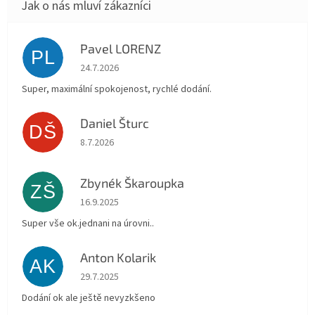
Pavel LORENZ
PL
Hodnocení obchodu je 5 z 5 hvězdiček.
24.7.2026
Super, maximální spokojenost, rychlé dodání.
Daniel Šturc
DŠ
Hodnocení obchodu je 5 z 5 hvězdiček.
8.7.2026
Zbynék Škaroupka
ZŠ
Hodnocení obchodu je 5 z 5 hvězdiček.
16.9.2025
Super vše ok.jednani na úrovni..
Anton Kolarik
AK
Hodnocení obchodu je 5 z 5 hvězdiček.
29.7.2025
Dodání ok ale ještě nevyzkšeno