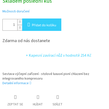
Skladem poslední kus
cena:
Možnosti doručení
Přidat do košíku
Zdarma od nás dostanete
+ Kapesní zavírací nůž
v hodnotě 254 Kč
Sestava výčepní zařízení - stolové luxusní pivní chlazení bez
integrovaného kompresoru
Detailní informace
ZEPTAT SE
HLÍDAT
SDÍLET