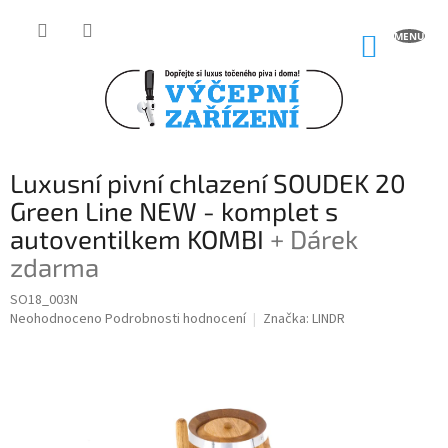
Přejít
na
NÁKUP
obsah
KOŠÍK
Luxusní pivní chlazení SOUDEK 20
Green Line NEW - komplet s
autoventilkem KOMBI
+ Dárek
zdarma
SO18_003N
Průměrné
Neohodnoceno
Podrobnosti hodnocení
Značka:
LINDR
hodnocení
produktu
je
0,0
z
5