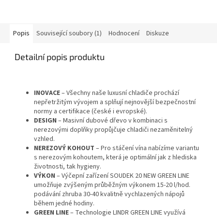
Popis
Související soubory (1)
Hodnocení
Diskuze
Detailní popis produktu
INOVACE
– Všechny naše luxusní chladiče prochází
nepřetržitým vývojem a splňují nejnovější bezpečnostní
normy a certifikace (české i evropské).
DESIGN
– Masivní dubové dřevo v kombinaci s
nerezovými doplňky propůjčuje chladiči nezaměnitelný
vzhled.
NEREZOVÝ KOHOUT
– Pro stáčení vína nabízíme variantu
s nerezovým kohoutem, která je optimální jak z hlediska
životnosti, tak hygieny.
VÝKON
– Výčepní zařízení SOUDEK 20 NEW GREEN LINE
umožňuje zvýšeným průběžným výkonem 15-20 l/hod.
podávání zhruba 30-40 kvalitně vychlazených nápojů
během jedné hodiny.
GREEN LINE
– Technologie LINDR GREEN LINE využívá