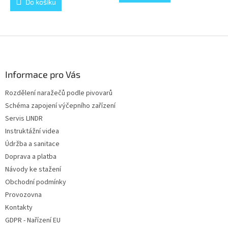
Do košíku
5
hvězdiček.
Z
á
p
a
Informace pro Vás
t
Rozdělení naražečů podle pivovarů
í
Schéma zapojení výčepního zařízení
Servis LINDR
Instruktážní videa
Údržba a sanitace
Doprava a platba
Návody ke stažení
Obchodní podmínky
Provozovna
Kontakty
GDPR - Nařízení EU