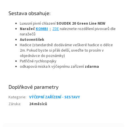
Sestava obsahuje:
Luxusní pivní chlazení
SOUDEK 20 Green Line NEW
Naražeč
KOMBI
;
ZDE
naleznete rozdělení pivovarů dle
naražečů
Autoventilek
Hadice (standardně dodáváme veškeré hadice o délce
2m. Pokud byste si přáli delší, uveďte to prosím v
objednávce do poznámky)
Patřičné rychlospojky
odkapová miska k výčepnímu zařízení
zdarma
Doplňkové parametry
Kategorie
:
VÝČEPNÍ ZAŘÍZENÍ - SESTAVY
Záruka
:
24 měsíců