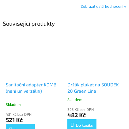
Zobrazit další hodnocení
Související produkty
Sanitační adapter KOMBI
Držák plaket na SOUDEK
(není univerzální)
20 Green Line
Skladem
Průměrné
Skladem
hodnocení
398 Kč bez DPH
produktu
482 Kč
431 Kč bez DPH
je
521 Kč
5,0
Do košíku
z