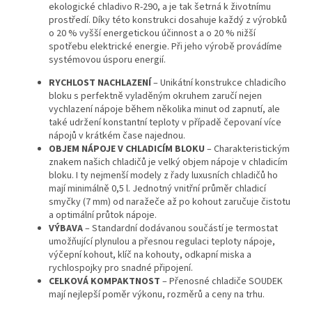
ekologické chladivo R-290, a je tak šetrná k životnímu
prostředí. Díky této konstrukci dosahuje každý z výrobků
o 20 % vyšší energetickou účinnost a o 20 % nižší
spotřebu elektrické energie. Při jeho výrobě provádíme
systémovou úsporu energií.
RYCHLOST NACHLAZENÍ
– Unikátní konstrukce chladicího
bloku s perfektně vyladěným okruhem zaručí nejen
vychlazení nápoje během několika minut od zapnutí, ale
také udržení konstantní teploty v případě čepovaní více
nápojů v krátkém čase najednou.
OBJEM NÁPOJE V CHLADICÍM BLOKU
– Charakteristickým
znakem našich chladičů je velký objem nápoje v chladicím
bloku. I ty nejmenší modely z řady luxusních chladičů ho
mají minimálně 0,5 l. Jednotný vnitřní průměr chladicí
smyčky (7 mm) od naražeče až po kohout zaručuje čistotu
a optimální průtok nápoje.
VÝBAVA
– Standardní dodávanou součástí je termostat
umožňující plynulou a přesnou regulaci teploty nápoje,
výčepní kohout, klíč na kohouty, odkapní miska a
rychlospojky pro snadné připojení.
CELKOVÁ KOMPAKTNOST
– Přenosné chladiče SOUDEK
mají nejlepší poměr výkonu, rozměrů a ceny na trhu.