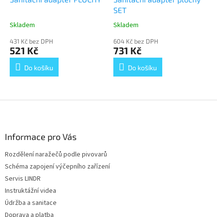
SET
Skladem
Skladem
Průměrné
Průměrné
hodnocení
hodnocení
431 Kč bez DPH
604 Kč bez DPH
produktu
produktu
521 Kč
731 Kč
je
je
5,0
5,0
Do košíku
Do košíku
z
z
5
5
hvězdiček.
hvězdiček.
Z
á
p
a
Informace pro Vás
t
Rozdělení naražečů podle pivovarů
í
Schéma zapojení výčepního zařízení
Servis LINDR
Instruktážní videa
Údržba a sanitace
Doprava a platba