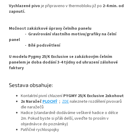
Vychlazené pivo
je připraveno v thermobloku již po
2-4 min. od
zapnutí.
Možnost zakázkové úpravy čelního panelu
- Gravírování vlastního motivu/grafiky na čelní
panel
- Bílé podsvětlení
U modelu Pygmy 25/K Exclusive se zakázkovým čelním
panelem je doba dodání 3-4 týdny od uhrazení zálohové
faktury
Sestava obsahuje:
Kontaktní pivní chlazení
PYGMY 25/K Exclusive 2xkohout
2x Naražeč
PLOCHÝ
;
ZDE
naleznete rozdělení pivovarů
dle naražečů
Hadice (standardně dodáváme veškeré hadice o délce
2m. Pokud byste si přáli delší, uveďte to prosím v
objednávce do poznámky)
Patřičné rychlospojky