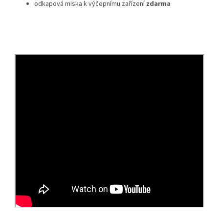
odkapová miska k výčepnímu zařízení
zdarma