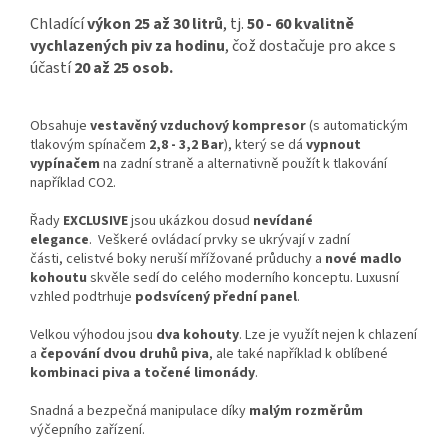
Chladící
výkon 25 až 30 litrů
, tj.
50 - 60 kvalitně
vychlazených piv za hodinu
, čož dostačuje pro akce s
účastí
20 až 25 osob.
Obsahuje
vestavěný vzduchový kompresor
(s automatickým
tlakovým spínačem
2,8 - 3,2 Bar
), který se dá
vypnout
vypínačem
na zadní straně a alternativně použít k tlakování
například CO­2.
Řady
EXCLUSIVE
jsou ukázkou dosud
nevídané
elegance
. Veškeré ovládací prvky se ukrývají v zadní
části, celistvé boky neruší mřížované průduchy a
nové madlo
kohoutu
skvěle sedí do celého moderního konceptu. Luxusní
vzhled podtrhuje
podsvícený přední panel
.
Velkou výhodou jsou
dva kohouty
. Lze je využít nejen k chlazení
a
čepování dvou druhů piva
, ale také například k oblíbené
kombinaci piva a točené limonády
.
Snadná a bezpečná manipulace díky
malým rozměrům
výčepního zařízení.