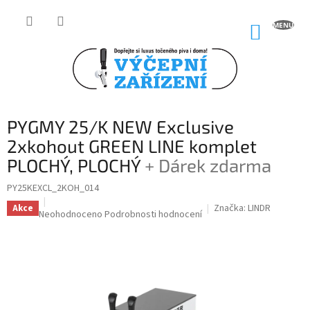
Přejít
na
NÁKUP
obsah
KOŠÍK
PYGMY 25/K NEW Exclusive
2xkohout GREEN LINE komplet
PLOCHÝ, PLOCHÝ
+ Dárek zdarma
PY25KEXCL_2KOH_014
Značka:
LINDR
Akce
Průměrné
Neohodnoceno
Podrobnosti hodnocení
hodnocení
produktu
je
0,0
z
5
hvězdiček.