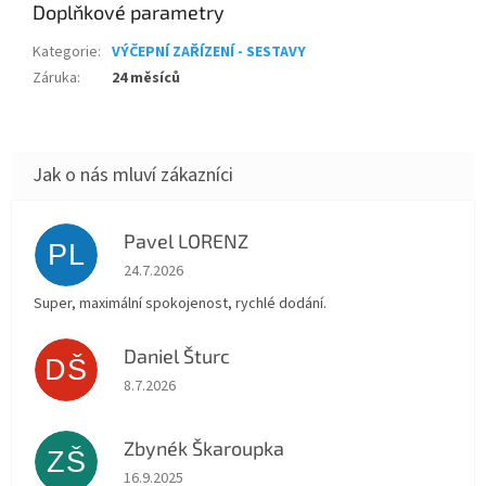
Doplňkové parametry
Kategorie
:
VÝČEPNÍ ZAŘÍZENÍ - SESTAVY
Záruka
:
24 měsíců
Pavel LORENZ
PL
Hodnocení obchodu je 5 z 5 hvězdiček.
24.7.2026
Super, maximální spokojenost, rychlé dodání.
Daniel Šturc
DŠ
Hodnocení obchodu je 5 z 5 hvězdiček.
8.7.2026
Zbynék Škaroupka
ZŠ
Hodnocení obchodu je 5 z 5 hvězdiček.
16.9.2025