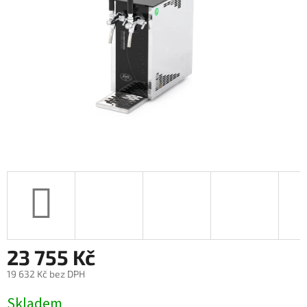
23 755 Kč
19 632 Kč
bez DPH
Měrná
Skladem
cena: