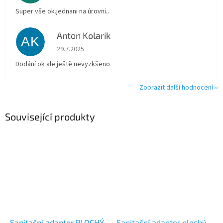
Super vše ok.jednani na úrovni..
Anton Kolarik
AK
Hodnocení obchodu je 5 z 5 hvězdiček.
29.7.2025
Dodání ok ale ještě nevyzkšeno
Zobrazit další hodnocení
Související produkty
Sanitační adapter PLOCHÝ
Sanitační adapter plochý