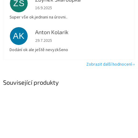
ZŠ
Hodnocení obchodu je 5 z 5 hvězdiček.
16.9.2025
Super vše ok.jednani na úrovni..
Anton Kolarik
AK
Hodnocení obchodu je 5 z 5 hvězdiček.
29.7.2025
Dodání ok ale ještě nevyzkšeno
Zobrazit další hodnocení
Související produkty