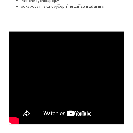
Patřičné rychlospojky
odkapová miska k výčepnímu zařízení
zdarma