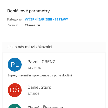
Doplňkové parametry
Kategorie
:
VÝČEPNÍ ZAŘÍZENÍ - SESTAVY
Záruka
:
24 měsíců
Pavel LORENZ
PL
Hodnocení obchodu je 5 z 5 hvězdiček.
24.7.2026
Super, maximální spokojenost, rychlé dodání.
Daniel Šturc
DŠ
Hodnocení obchodu je 5 z 5 hvězdiček.
8.7.2026
Zbynék Škaroupka