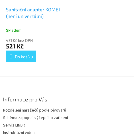
Sanitační adapter KOMBI
(není univerzální)
Skladem
431 Kč bez DPH
521 Kč
Do košíku
Z
á
p
a
Informace pro Vás
t
Rozdělení naražečů podle pivovarů
í
Schéma zapojení výčepního zařízení
Servis LINDR
Instruktážní videa