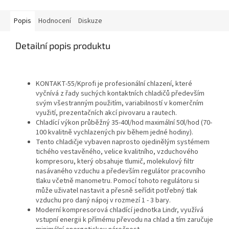
Popis
Hodnocení
Diskuze
Detailní popis produktu
KONTAKT-55/Kprofi je profesionální chlazení, které
vyčnívá z řady suchých kontaktních chladičů především
svým všestranným použitím, variabilností v komerčním
využití, prezentačních akcí pivovaru a rautech.
Chladící výkon průběžný 35-40l/hod maximální 50l/hod (70-
100 kvalitně vychlazených piv během jedné hodiny).
Tento chladičje vybaven naprosto ojedinělým systémem
tichého vestavěného, velice kvalitního, vzduchového
kompresoru, který obsahuje tlumič, molekulový filtr
nasávaného vzduchu a především regulátor pracovního
tlaku včetně manometru. Pomocí tohoto regulátoru si
může uživatel nastavit a přesně seřídit potřebný tlak
vzduchu pro daný nápoj v rozmezí 1 - 3 bary.
Moderní kompresorová chladící jednotka Lindr, využívá
vstupní energii k přímému převodu na chlad a tím zaručuje