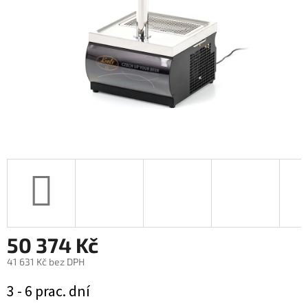
50 374 Kč
41 631 Kč bez DPH
Měrná
3 - 6 prac. dní
cena: