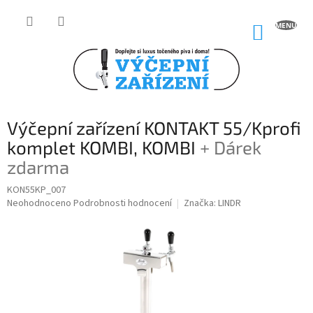
Přejít
na
NÁKUP
obsah
KOŠÍK
Výčepní zařízení KONTAKT 55/Kprofi
komplet KOMBI, KOMBI
+ Dárek
zdarma
KON55KP_007
Průměrné
Neohodnoceno
Podrobnosti hodnocení
Značka:
LINDR
hodnocení
produktu
je
0,0
z
5
hvězdiček.