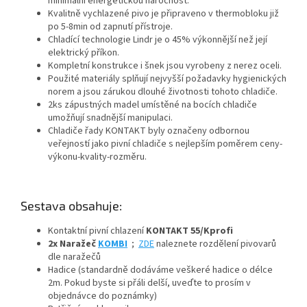
minimální energetickou náročnost.
Kvalitně vychlazené pivo je připraveno v thermobloku již
po 5-8min od zapnutí přístroje.
Chladící technologie Lindr je o 45% výkonnější než její
elektrický příkon.
Kompletní konstrukce i šnek jsou vyrobeny z nerez oceli.
Použité materiály splňují nejvyšší požadavky hygienických
norem a jsou zárukou dlouhé životnosti tohoto chladiče.
2ks zápustných madel umístěné na bocích chladiče
umožňují snadnější manipulaci.
Chladiče řady KONTAKT byly označeny odbornou
veřejností jako pivní chladiče s nejlepším poměrem ceny-
výkonu-kvality-rozměru.
Sestava obsahuje:
Kontaktní pivní chlazení
KONTAKT 55/Kprofi
2x Naražeč
KOMBI
;
ZDE
naleznete rozdělení pivovarů
dle naražečů
Hadice (standardně dodáváme veškeré hadice o délce
2m. Pokud byste si přáli delší, uveďte to prosím v
objednávce do poznámky)