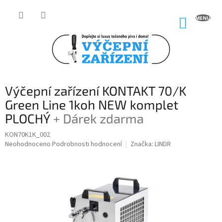
Přejít
na
NÁKUP
obsah
KOŠÍK
Výčepní zařízení KONTAKT 70/K
Green Line 1koh NEW komplet
PLOCHÝ
+ Dárek zdarma
KON70K1K_002
Průměrné
Neohodnoceno
Podrobnosti hodnocení
Značka:
LINDR
hodnocení
produktu
je
0,0
z
5
hvězdiček.