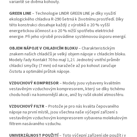
variantě se dvěma kohouty.
GREEN LINE
– Technologie LINDR GREEN LINE je díky využití
ekologického chladiva R-290 šetrná k životnímu prostředí. Díky
této konstrukci dosahuje každý z výrobků o 20 % vyšší
energetickou účinnost a o 20 % nižší spotřebu elektrické
energie. Při jeho výrobě provádíme systémovou úsporu energií.
OBJEM NÁPOJE V CHLADICÍM BLOKU
– Charakteristickým
znakem našich chladičů je velký objem nápoje v chladicím bloku.
Modely řady Kontakt 70 ho mají 1,2 l. Jednotný vnitřní průměr
chladicí smyčky (7 mm) od naražeče až po kohout zaručuje
čistotu a optimální průtok nápoje.
VZDUCHOVÝ KOMPRESOR
– Modely jsou vybaveny kvalitním
vestavěným vzduchovým kompresorem, který se díky tichému
chodu hodí i na komornější akce, aniž by rušil okolní atmosféru.
VZDUCHOVÝ FILTR
– Protože je pro nás kvalita čepovaného
nápoje na první místě, jsou všechna naše výčepní zařízení s
vestavěným vzduchovým kompresorem vybavena molekulovým
filtrem nasávaného vzduchu.
UNIVERZÁLNOST POUŽITÍ
– Toto výčepní zařízení jde použít i v