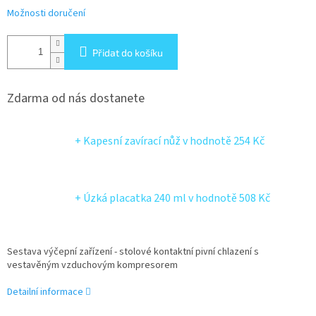
Možnosti doručení
Přidat do košíku
Zdarma od nás dostanete
+ Kapesní zavírací nůž
v hodnotě 254 Kč
+ Úzká placatka 240 ml
v hodnotě 508 Kč
Sestava výčepní zařízení - stolové kontaktní pivní chlazení s
vestavěným vzduchovým kompresorem
Detailní informace