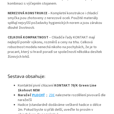
kombinaci s výčepním stojanem.
NEREZOVÁ KONSTRUKCE
– Kompletní konstrukce i chladicí
smyčka jsou zhotoveny z nerezové oceli. Použité materiály
splňují nejvyšší požadavky hygienických norem a jsou zárukou
dlouhé životnosti.
CELKOVÁ KOMPAKTNOST
– Chladiče řady KONTAKT mají
nejlepší poměr výkonu, rozměrů a ceny na trhu. Celková
robustnost modelu nenechá nikoho na pochybách, že je to
pracant, který si hravě poradí se společností několika desítek
žíznivých krků.
Sestava obsahuje:
Kontaktní pivní chlazení
KONTAKT 70/K Green Line
1kohout NEW
Naražeč
PLOCHÝ
;
ZDE
naleznete rozdělení pivovarů dle
naražečů
Hadice (standardně dodáváme veškeré hadice o délce
2m. Pokud byste si přáli delší, uveďte to prosím v