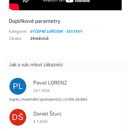
Doplňkové parametry
Kategorie
:
VÝČEPNÍ ZAŘÍZENÍ - SESTAVY
Záruka
:
24 měsíců
Pavel LORENZ
PL
Hodnocení obchodu je 5 z 5 hvězdiček.
24.7.2026
Super, maximální spokojenost, rychlé dodání.
Daniel Šturc
DŠ
Hodnocení obchodu je 5 z 5 hvězdiček.
8.7.2026