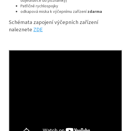
objednávce do poznámky)
Patřičné rychlospojky
odkapová miska k výčepnímu zařízení
zdarma
Schémata zapojení výčepních zařízení
naleznete
ZDE