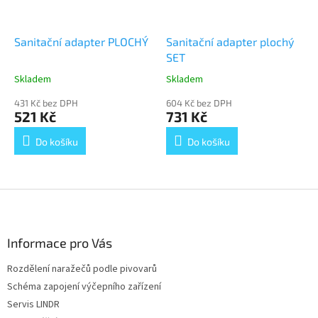
Sanitační adapter PLOCHÝ
Sanitační adapter plochý
SET
Skladem
Skladem
Průměrné
Průměrné
hodnocení
hodnocení
431 Kč bez DPH
604 Kč bez DPH
produktu
produktu
521 Kč
731 Kč
je
je
5,0
5,0
Do košíku
Do košíku
z
z
5
5
hvězdiček.
hvězdiček.
Z
á
p
a
Informace pro Vás
t
Rozdělení naražečů podle pivovarů
í
Schéma zapojení výčepního zařízení
Servis LINDR