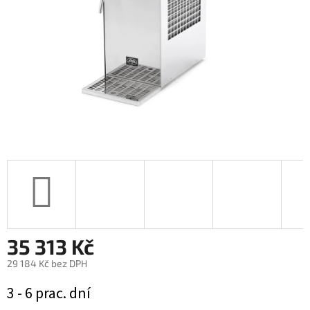
35 313 Kč
29 184 Kč bez DPH
Měrná
3 - 6 prac. dní
cena: