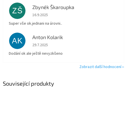
Zbynék Škaroupka
ZŠ
Hodnocení obchodu je 5 z 5 hvězdiček.
16.9.2025
Super vše ok.jednani na úrovni..
Anton Kolarik
AK
Hodnocení obchodu je 5 z 5 hvězdiček.
29.7.2025
Dodání ok ale ještě nevyzkšeno
Zobrazit další hodnocení
Související produkty