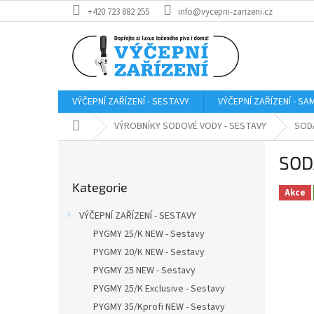
Přejít
+420 723 882 255
info@vycepni-zarizeni.cz
na
obsah
VÝČEPNÍ ZAŘÍZENÍ - SESTAVY
VÝČEPNÍ ZAŘÍZENÍ - S
Domů
VÝROBNÍKY SODOVÉ VODY - SESTAVY
SODA
P
SODA
o
Přeskočit
s
Kategorie
kategorie
t
Akce
r
VÝČEPNÍ ZAŘÍZENÍ - SESTAVY
a
PYGMY 25/K NEW - Sestavy
n
PYGMY 20/K NEW - Sestavy
n
í
PYGMY 25 NEW - Sestavy
p
PYGMY 25/K Exclusive - Sestavy
a
PYGMY 35/Kprofi NEW - Sestavy