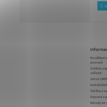
D
Z
á
p
a
t
Informac
í
Rozdělení 
pivovarů
Schéma zap
zařízení
Servis LIND
Instruktážn
Údržba a sa
Doprava a p
Návody ke 