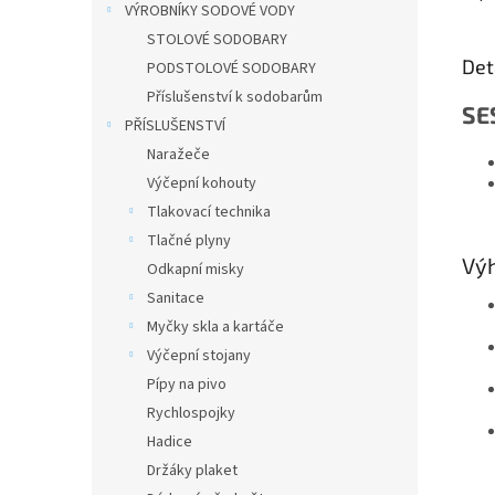
VÝROBNÍKY SODOVÉ VODY
STOLOVÉ SODOBARY
Det
PODSTOLOVÉ SODOBARY
Příslušenství k sodobarům
SE
PŘÍSLUŠENSTVÍ
Naražeče
Výčepní kohouty
Tlakovací technika
Tlačné plyny
Výh
Odkapní misky
Sanitace
Myčky skla a kartáče
Výčepní stojany
Pípy na pivo
Rychlospojky
Hadice
Držáky plaket