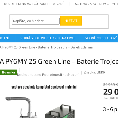
ROZDĚLENÍ NARAŽEČŮ PODLE PIVOVARŮ
SCHÉMA ZAPOJENÍ VÝČEPNÍH
HLEDAT
AMOTNÉ
VODNÍ STOLOVÉ CHLAZENÍ NA PIVO
VODNÍ PODSTOLOVÉ 
 PYGMY 25 Green Line - Baterie Trojcestná
+ Dárek zdarma
 PYGMY 25 Green Line - Baterie Trojc
Značka:
LINDR
Novinka
Průměrné
Neohodnoceno
Podrobnosti hodnocení
hodnocení
produktu
29 989 K
29 
je
0,0
24 040 K
z
5
Měrná
3 - 6 p
hvězdiček.
cena: