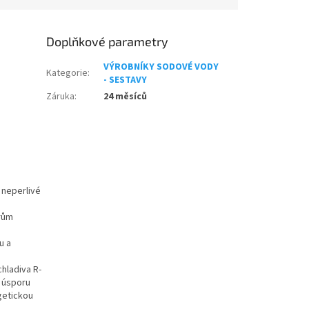
Doplňkové parametry
VÝROBNÍKY SODOVÉ VODY
Kategorie
:
- SESTAVY
Záruka
:
24 měsíců
o neperlivé
rům
u a
chladiva R-
u úsporu
getickou