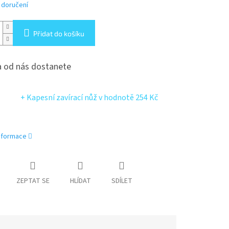
 doručení
Přidat do košíku
 od nás dostanete
+ Kapesní zavírací nůž
v hodnotě 254 Kč
informace
ZEPTAT SE
HLÍDAT
SDÍLET