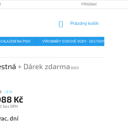
O ZAŘÍZENÍ
SERVIS LINDR
INSTRUKTÁŽNÍ VIDEA
Přihlášení
ÚDRŽBA A SA
NÁKUPNÍ
Prázdný košík
KOŠÍK
CHLAZENÍ NA PIVO
VÝROBNÍKY SODOVÉ VODY - SESTAVY
VÝROB
estná
+ Dárek zdarma
8015
č
–3 %
088 Kč
č bez DPH
rac. dní