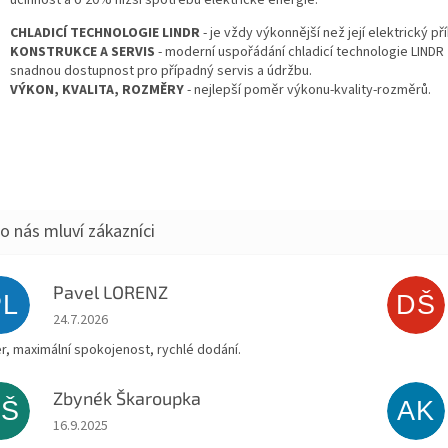
CHLADICÍ TECHNOLOGIE LINDR
- je vždy výkonnější než její elektrický př
KONSTRUKCE A SERVIS
- moderní uspořádání chladicí technologie LINDR
snadnou dostupnost pro případný servis a údržbu.
VÝKON, KVALITA, ROZMĚRY
- nejlepší poměr výkonu-kvality-rozměrů.
Pavel LORENZ
PL
DŠ
Hodnocení obchodu je 5 z 5 hvězdiček.
24.7.2026
r, maximální spokojenost, rychlé dodání.
Zbynék Škaroupka
ZŠ
AK
Hodnocení obchodu je 5 z 5 hvězdiček.
16.9.2025