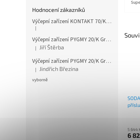
Supe
Hodnocení zákazníků
Výčepní zařízení KONTAKT 70/K Green Line 1koh NEW komplet 2x naražeč
|
Hodnocení produktu je 4 z 5 hvězdiček.
Souvi
Výčepní zařízení PYGMY 20/K Green Line NEW komplet 2 x naražeč
Jiří Štěrba
|
Hodnocení produktu je 5 z 5 hvězdiček.
Výčepní zařízení PYGMY 20/K Green Line NEW komplet 2 x naražeč
Jindřich Březina
|
Hodnocení produktu je 5 z 5 hvězdiček.
vyborně
SODA
přísl
5 644 
6 82