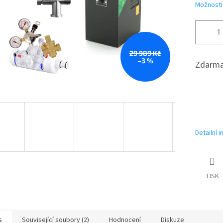
Možnosti
29 989 Kč
–3 %
Zdarma
Detailní 
TISK
s
Související soubory (2)
Hodnocení
Diskuze