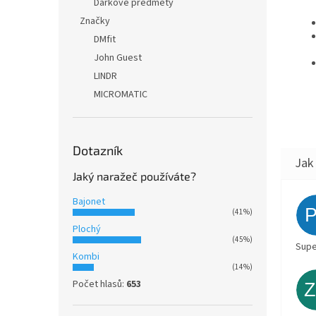
Dárkové předměty
Značky
DMfit
John Guest
LINDR
MICROMATIC
Dotazník
Jaký naražeč používáte?
Bajonet
(41%)
Plochý
(45%)
Supe
Kombi
(14%)
Počet hlasů:
653