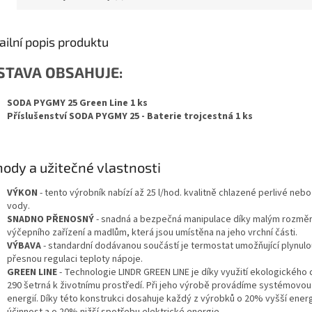
ailní popis produktu
STAVA OBSAHUJE:
SODA PYGMY 25 Green Line 1 ks
Příslušenství SODA PYGMY 25 - Baterie trojcestná 1 ks
ody a užitečné vlastnosti
VÝKON
- tento výrobník nabízí až 25 l/hod. kvalitně chlazené perlivé neb
vody.
SNADNO PŘENOSNÝ
- snadná a bezpečná manipulace díky malým rozmě
výčepního zařízení a madlům, která jsou umístěna na jeho vrchní části.
VÝBAVA
- standardní dodávanou součástí je termostat umožňující plynulo
přesnou regulaci teploty nápoje.
GREEN LINE
- Technologie LINDR GREEN LINE je díky využití ekologického 
290 šetrná k životnímu prostředí. Při jeho výrobě provádíme systémovo
energií. Díky této konstrukci dosahuje každý z výrobků o 20% vyšší ener
účinnost a o 20% nižší spotřebu elektrické energie.