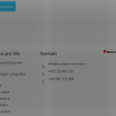
o košíku
e pro Vás
Kontakt
naražečů podle
info
@
vycepni-zarizeni.cz
+420 723 882 255
ojení výčepního
+420 607 225 608
R
í videa
nitace
latba
stažení