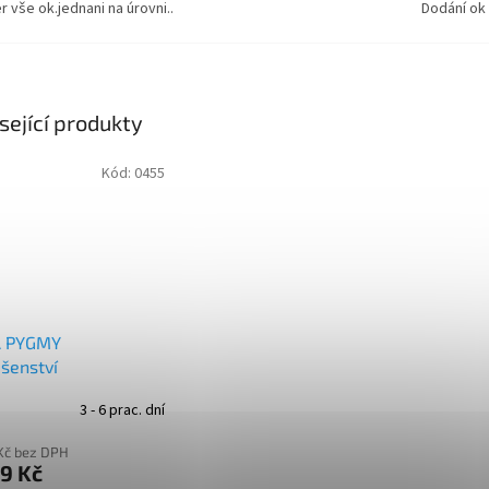
r vše ok.jednani na úrovni..
Dodání ok
+ Dárek zdarma
sející produkty
+ Dárek zdarma
Kód:
0455
+ Dárek zdarma
 PYGMY
ušenství
3 - 6 prac. dní
Kč bez DPH
9 Kč