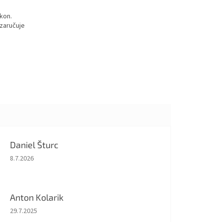
íkon.
 zaručuje
Daniel Šturc
Hodnocení obchodu je 5 z 5 hvězdiček.
8.7.2026
Anton Kolarik
Hodnocení obchodu je 5 z 5 hvězdiček.
29.7.2025