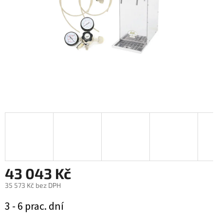
43 043 Kč
35 573 Kč bez DPH
Měrná
3 - 6 prac. dní
cena: