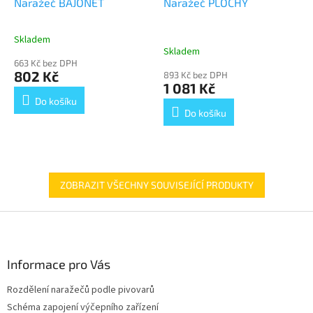
Naražeč BAJONET
Naražeč PLOCHÝ
Skladem
Průměrné
Skladem
hodnocení
663 Kč bez DPH
produktu
802 Kč
893 Kč bez DPH
je
1 081 Kč
5,0
Do košíku
z
Do košíku
5
hvězdiček.
ZOBRAZIT VŠECHNY SOUVISEJÍCÍ PRODUKTY
Z
á
p
a
Informace pro Vás
t
Rozdělení naražečů podle pivovarů
í
Schéma zapojení výčepního zařízení