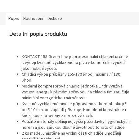
Popis
Hodnocení
Diskuze
Detailní popis produktu
KONTAKT 155 Green Line je profesionální chlazení určené
k výdeji kvalitně vychlazeného piva v komerčním využití
jako mobilní výčep.
Chladící výkon průběžný 155-170 l/hod.,maximální 180
l/hod.
Moderní kompresorová chladící jednotka Lindr využívá
vstupní energii k přímému převodu na chlad a tím zaručuje
minimální energetickou náročnost.
Kvalitně vychlazené pivo je připraveno v thermobloku již
po 5-10 min. od zapnutí přístroje. Kompletní konstrukce i
šnek jsou zhotoveny z nerezové oceli.
Použité materiály splňují nejvyšší požadavky hygienických
norem a jsou zárukou dlouhé životnosti tohoto chladiče.
2 ks madel umístěné na vrchní části chladiče umožňují