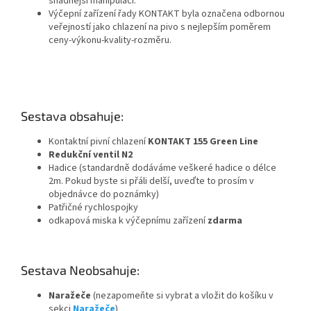
snadnější manipulaci.
Výčepní zařízení řady KONTAKT byla označena odbornou
veřejností jako chlazení na pivo s nejlepším poměrem
ceny-výkonu-kvality-rozměru.
Sestava obsahuje:
Kontaktní pivní chlazení
KONTAKT 155 Green Line
Redukční ventil N2
Hadice (standardně dodáváme veškeré hadice o délce
2m. Pokud byste si přáli delší, uveďte to prosím v
objednávce do poznámky)
Patřičné rychlospojky
odkapová miska k výčepnímu zařízení
zdarma
Sestava Neobsahuje:
Naražeče
(nezapomeňte si vybrat a vložit do košíku v
sekci
Naražeče
)