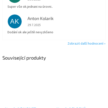
Super vše ok.jednani na úrovni..
Anton Kolarik
AK
Hodnocení obchodu je 5 z 5 hvězdiček.
29.7.2025
Dodání ok ale ještě nevyzkšeno
Zobrazit další hodnocení
Související produkty