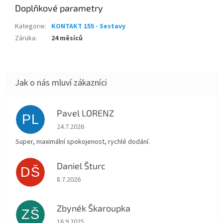
Doplňkové parametry
Kategorie
:
KONTAKT 155 - Sestavy
Záruka
:
24 měsíců
Pavel LORENZ
PL
Hodnocení obchodu je 5 z 5 hvězdiček.
24.7.2026
Super, maximální spokojenost, rychlé dodání.
Daniel Šturc
DŠ
Hodnocení obchodu je 5 z 5 hvězdiček.
8.7.2026
Zbynék Škaroupka
ZŠ
Hodnocení obchodu je 5 z 5 hvězdiček.
16.9.2025