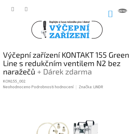
Přejít
na
NÁKUP
obsah
KOŠÍK
Výčepní zařízení KONTAKT 155 Green
Line s redukčním ventilem N2 bez
naražečů
+ Dárek zdarma
KON155_002
Průměrné
Neohodnoceno
Podrobnosti hodnocení
Značka:
LINDR
hodnocení
produktu
je
0,0
z
5
hvězdiček.