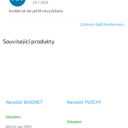
Hodnocení obchodu je 5 z 5 hvězdiček.
29.7.2025
Dodání ok ale ještě nevyzkšeno
Zobrazit další hodnocení
Související produkty
Naražeč BAJONET
Naražeč PLOCHÝ
Skladem
Průměrné
Skladem
hodnocení
663 Kč bez DPH