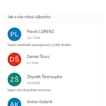
Pavel LORENZ
PL
Hodnocení obchodu je 5 z 5 hvězdiček.
24.7.2026
Super, maximální spokojenost, rychlé dodání.
Daniel Šturc
DŠ
Hodnocení obchodu je 5 z 5 hvězdiček.
8.7.2026
Zbynék Škaroupka
ZŠ
Hodnocení obchodu je 5 z 5 hvězdiček.
16.9.2025
Super vše ok.jednani na úrovni..
Anton Kolarik
AK