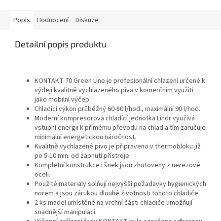
Popis
Hodnocení
Diskuze
Detailní popis produktu
KONTAKT 70 Green Line je profesionální chlazení určené k
výdeji kvalitně vychlazeného piva v komerčním využití
jako mobilní výčep.
Chladící výkon průběžný 60-80 l/hod., maximální 90 l/hod.
Moderní kompresorová chladící jednotka Lindr využívá
vstupní energii k přímému převodu na chlad a tím zaručuje
minimální energetickou náročnost.
Kvalitně vychlazené pivo je připraveno v thermobloku již
po 5-10 min. od zapnutí přístroje.
Kompletní konstrukce i šnek jsou zhotoveny z nerezové
oceli.
Použité materiály splňují nejvyšší požadavky hygienických
norem a jsou zárukou dlouhé životnosti tohoto chladiče.
2 ks madel umístěné na vrchní části chladiče umožňují
snadnější manipulaci.