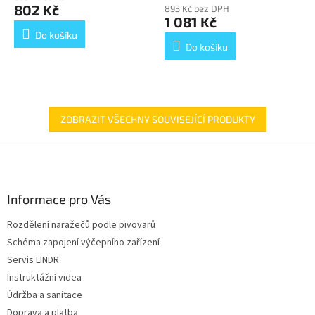
produktu
802 Kč
893 Kč bez DPH
je
1 081 Kč
5,0
Do košíku
z
Do košíku
5
hvězdiček.
ZOBRAZIT VŠECHNY SOUVISEJÍCÍ PRODUKTY
Z
á
p
a
Informace pro Vás
t
Rozdělení naražečů podle pivovarů
í
Schéma zapojení výčepního zařízení
Servis LINDR
Instruktážní videa
Údržba a sanitace
Doprava a platba