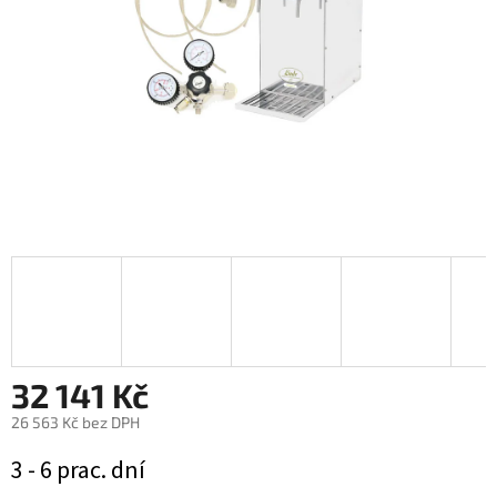
32 141 Kč
26 563 Kč bez DPH
Měrná
3 - 6 prac. dní
cena: