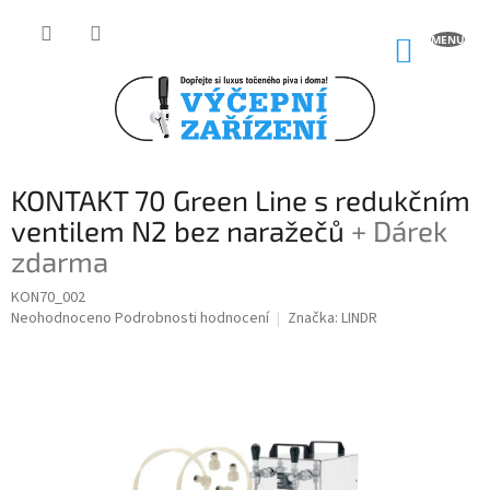
Přejít
na
NÁKUP
obsah
KOŠÍK
KONTAKT 70 Green Line s redukčním
ventilem N2 bez naražečů
+ Dárek
zdarma
KON70_002
Průměrné
Neohodnoceno
Podrobnosti hodnocení
Značka:
LINDR
hodnocení
produktu
je
0,0
z
5
hvězdiček.