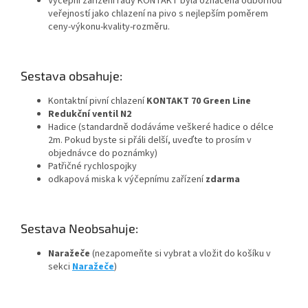
Výčepní zařízení řady KONTAKT byla označena odbornou
veřejností jako chlazení na pivo s nejlepším poměrem
ceny-výkonu-kvality-rozměru.
Sestava obsahuje:
Kontaktní pivní chlazení
KONTAKT 70 Green Line
Redukční ventil N2
Hadice (standardně dodáváme veškeré hadice o délce
2m. Pokud byste si přáli delší, uveďte to prosím v
objednávce do poznámky)
Patřičné rychlospojky
odkapová miska k výčepnímu zařízení
zdarma
Sestava Neobsahuje:
Naražeče
(nezapomeňte si vybrat a vložit do košíku v
sekci
Naražeče
)