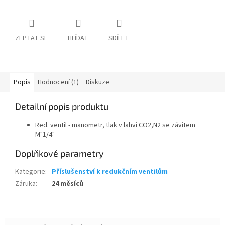
ZEPTAT SE
HLÍDAT
SDÍLET
Popis
Hodnocení (1)
Diskuze
Detailní popis produktu
Red. ventil - manometr, tlak v lahvi CO2,N2 se závitem
M"1/4"
Doplňkové parametry
Kategorie
:
Příslušenství k redukčním ventilům
Záruka
:
24 měsíců