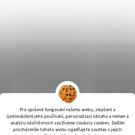
Výčepní zařízení, chlazení na pivo, chlazení piva
OSMO CZ
Pro správné fungování našeho webu, zlepšení a
Barvy Příbram
Obchodní podmínky
GDPR
zjednodušení jeho používání, personalizaci obsahu a reklam a
analýzu návštěvnosti využíváme soubory cookies. Dalším
procházením tohoto webu vyjadřujete souhlas s jejich