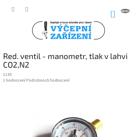
Přejít
na
NÁKUP
obsah
KOŠÍK
Red. ventil - manometr, tlak v lahvi
CO2,N2
1130
Průměrné
1 hodnocení
Podrobnosti hodnocení
hodnocení
produktu
je
5,0
z
5
hvězdiček.