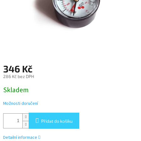
346 Kč
286 Kč bez DPH
Měrná
Skladem
cena:
Možnosti doručení
Přidat do košíku
Detailní informace