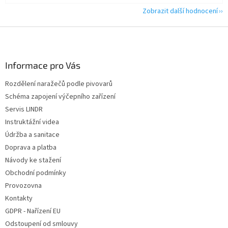
Zobrazit další hodnocení
Z
á
p
a
Informace pro Vás
t
Rozdělení naražečů podle pivovarů
í
Schéma zapojení výčepního zařízení
Servis LINDR
Instruktážní videa
Údržba a sanitace
Doprava a platba
Návody ke stažení
Obchodní podmínky
Provozovna
Kontakty
GDPR - Nařízení EU
Odstoupení od smlouvy