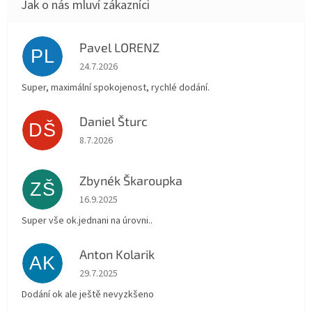
Pavel LORENZ
PL
Hodnocení obchodu je 5 z 5 hvězdiček.
24.7.2026
Super, maximální spokojenost, rychlé dodání.
Daniel Šturc
DŠ
Hodnocení obchodu je 5 z 5 hvězdiček.
8.7.2026
Zbynék Škaroupka
ZŠ
Hodnocení obchodu je 5 z 5 hvězdiček.
16.9.2025
Super vše ok.jednani na úrovni..
Anton Kolarik
AK
Hodnocení obchodu je 5 z 5 hvězdiček.
29.7.2025
Dodání ok ale ještě nevyzkšeno